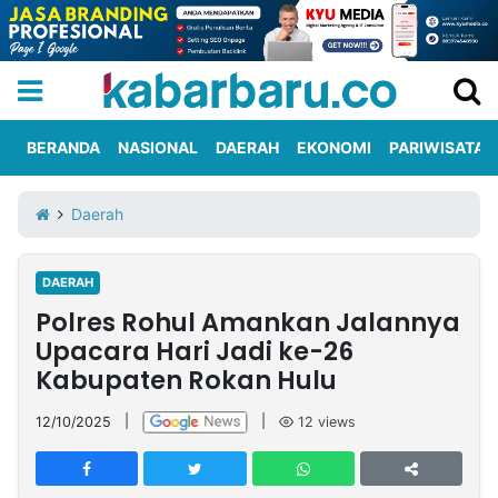
BERANDA
NASIONAL
DAERAH
EKONOMI
PARIWISATA
Informasi
KabarbaruTV
Kirim
Tentang
Daerah
Iklan
Berita
Kami
DAERAH
Berita
Polres Rohul Amankan Jalannya
Nasional
International
Olahraga
Entertainment
Daerah
Pariwisata
Kuliner
Kolom
Upacara Hari Jadi ke-26
Kabupaten Rokan Hulu
Network
12/10/2025
|
|
12
views
PT
TREETAN