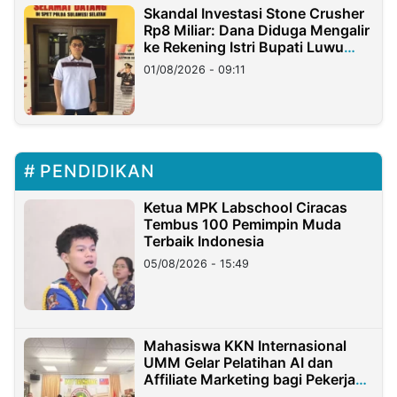
Skandal Investasi Stone Crusher
Rp8 Miliar: Dana Diduga Mengalir
ke Rekening Istri Bupati Luwu
Timur
01/08/2026 - 09:11
PENDIDIKAN
Ketua MPK Labschool Ciracas
Tembus 100 Pemimpin Muda
Terbaik Indonesia
05/08/2026 - 15:49
Mahasiswa KKN Internasional
UMM Gelar Pelatihan AI dan
Affiliate Marketing bagi Pekerja
Migran Indonesia di Taiwan