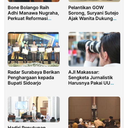
Bone Bolango Raih
Pelantikan GOW
Adhi Manawa Nugraha,
Sorong, Suryani Sutejo
Perkuat Reformasi
Ajak Wanita Dukung
Birokrasi ASN
Pembangunan
Radar Surabaya Berikan
AJI Makassar:
Penghargaan kepada
Sengketa Jurnalistik
Bupati Sidoarjo
Harusnya Pakai UU
Pers
Hadiri Penutupan