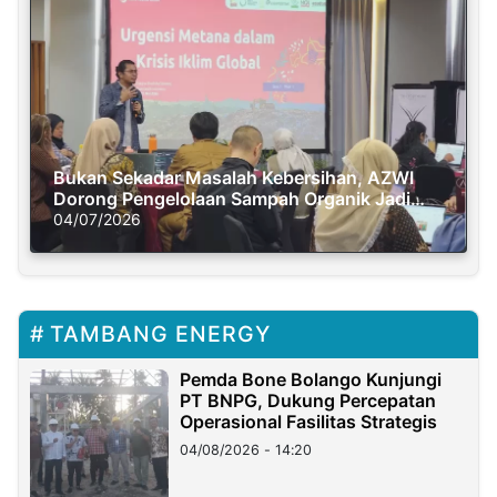
Bukan Sekadar Masalah Kebersihan, AZWI
Dorong Pengelolaan Sampah Organik Jadi
Solusi Krisis Iklim
04/07/2026
TAMBANG ENERGY
Pemda Bone Bolango Kunjungi
PT BNPG, Dukung Percepatan
Operasional Fasilitas Strategis
04/08/2026 - 14:20