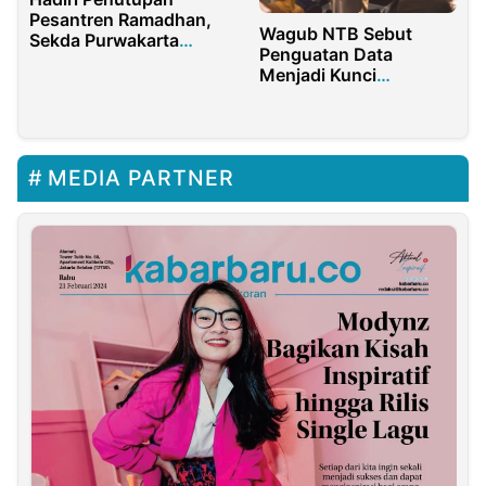
Pesantren Ramadhan,
Wagub NTB Sebut
Sekda Purwakarta
Penguatan Data
Tekankan Pentingnya
Menjadi Kunci
Akhlak dan Kepedulian
Perencanaan
Sosial
Pembangunan yang
Akurat
MEDIA PARTNER