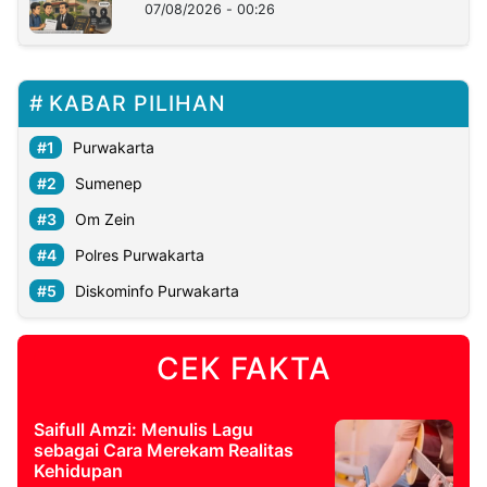
07/08/2026 - 00:26
KABAR PILIHAN
Purwakarta
Sumenep
Om Zein
Polres Purwakarta
Diskominfo Purwakarta
CEK FAKTA
Saifull Amzi: Menulis Lagu
sebagai Cara Merekam Realitas
Kehidupan