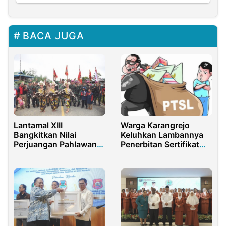
BACA JUGA
Lantamal XIII
Warga Karangrejo
Bangkitkan Nilai
Keluhkan Lambannya
Perjuangan Pahlawan
Penerbitan Sertifikat
di HUT Marinir
Tanah dalam Program
PTSL