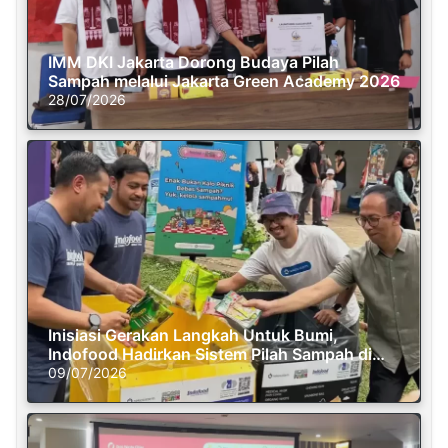
IMM DKI Jakarta Dorong Budaya Pilah
Sampah melalui Jakarta Green Academy 2026
28/07/2026
Inisiasi Gerakan Langkah Untuk Bumi,
Indofood Hadirkan Sistem Pilah Sampah di
Semasa Piknik
09/07/2026