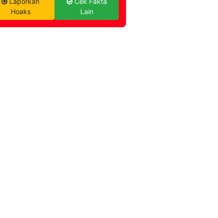
Laporkan
Cek Fakta
Hoaks
Lain