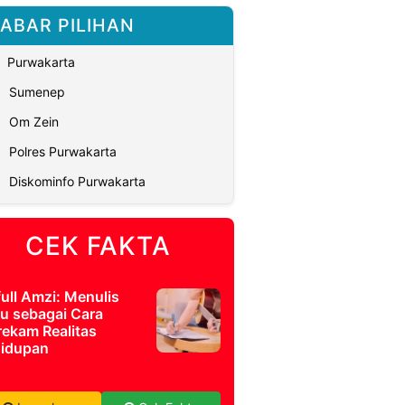
ABAR PILIHAN
Purwakarta
Sumenep
Om Zein
Polres Purwakarta
Diskominfo Purwakarta
CEK FAKTA
full Amzi: Menulis
u sebagai Cara
ekam Realitas
idupan