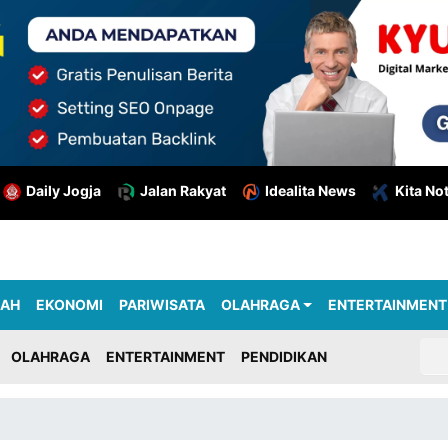
Daily Jogja
Jalan Rakyat
Idealita News
Kita No
RAH
EKONOMI
PARIWISATA
OLAHRAGA
ENTERTAINMENT
OLAHRAGA
ENTERTAINMENT
PENDIDIKAN