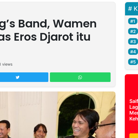
K
ng’s Band, Wamen
s Eros Djarot itu
3
views
Sai
Lag
Mer
Keh