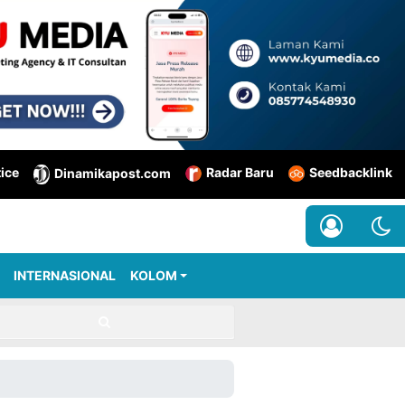
tice
Radar Baru
Seedbacklink
Dinamikapost.com
INTERNASIONAL
KOLOM