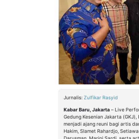
©
Kabarbaru.co
-
2026
PT.
Kabarbaru
Media
Holding
Jurnalis:
Zulfikar Rasyid
Kabar Baru, Jakarta
– Live Perfo
Gedung Kesenian Jakarta (GKJ), P
menjadi ajang reuni bagi artis da
Hakim, Slamet Rahardjo, Setiawan
Darusman, Marini Sardi, serta ar