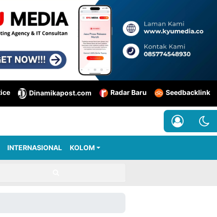
tice
Radar Baru
Seedbacklink
Dinamikapost.com
INTERNASIONAL
KOLOM