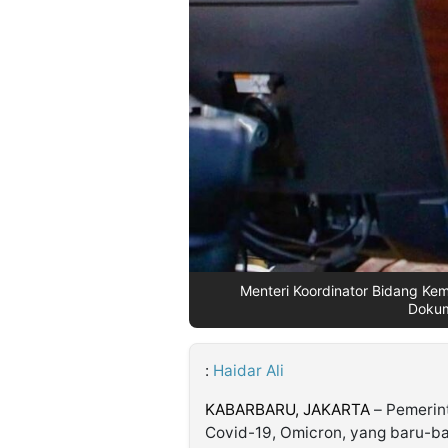
©
Kabarbaru.co
-
2026
PT.
Kabarbaru
Media
Holding
Menteri Koordinator Bidang Kema
Dokum
:
Haidar Ali
KABARBARU,
JAKARTA
– Pemerin
Covid-19, Omicron, yang baru-bar