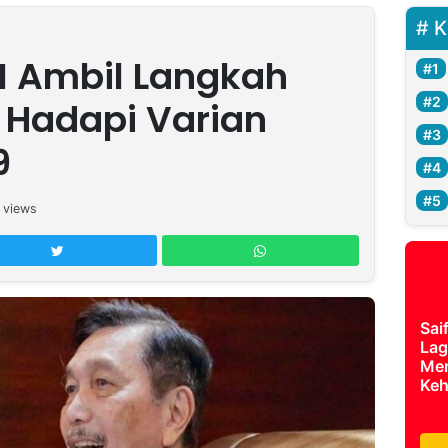
K
I Ambil Langkah
 Hadapi Varian
9
views
Sai
Lag
Mer
Keh