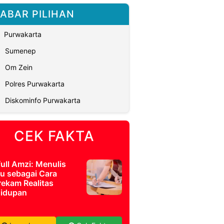
ABAR PILIHAN
Purwakarta
Sumenep
Om Zein
Polres Purwakarta
Diskominfo Purwakarta
CEK FAKTA
full Amzi: Menulis
u sebagai Cara
ekam Realitas
idupan