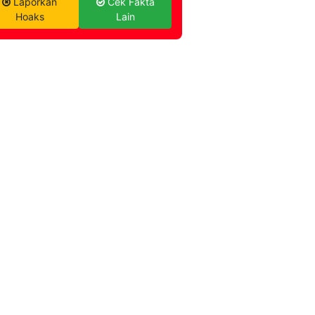
Laporkan
Cek Fakta
Hoaks
Lain