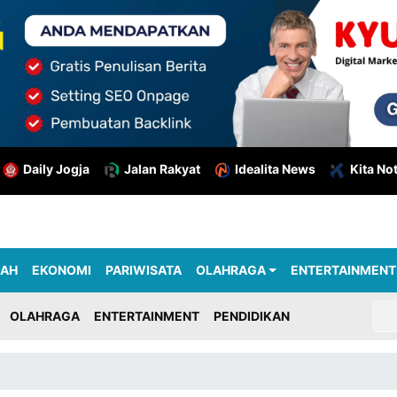
Daily Jogja
Jalan Rakyat
Idealita News
Kita No
RAH
EKONOMI
PARIWISATA
OLAHRAGA
ENTERTAINMENT
OLAHRAGA
ENTERTAINMENT
PENDIDIKAN