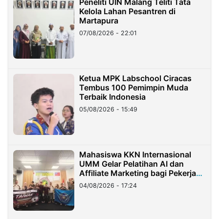
Peneliti UIN Malang Teliti Tata
Kelola Lahan Pesantren di
Martapura
07/08/2026 - 22:01
Ketua MPK Labschool Ciracas
Tembus 100 Pemimpin Muda
Terbaik Indonesia
05/08/2026 - 15:49
Mahasiswa KKN Internasional
UMM Gelar Pelatihan AI dan
Affiliate Marketing bagi Pekerja
Migran Indonesia di Taiwan
04/08/2026 - 17:24