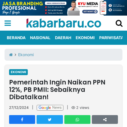
BERANDA
NASIONAL
DAERAH
EKONOMI
PARIWISATA
Informasi
KabarbaruTV
Kirim
Tentang
Ekonomi
Iklan
Berita
Kami
EKONOMI
Berita
Pemerintah Ingin Naikan PPN
Nasional
International
Olahraga
Entertainment
Daerah
Pariwisata
Kuliner
Kolom
12%, PB PMII: Sebaiknya
Dibatalkan!
Network
27/12/2024
|
|
2
views
PT
TREETAN