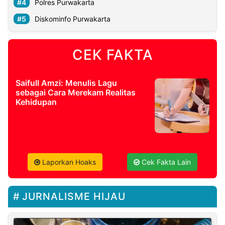
Polres Purwakarta
Diskominfo Purwakarta
CEK FAKTA
Saifull Amzi: Menulis Lagu
sebagai Cara Merekam Realitas
Kehidupan
Laporkan Hoaks
Cek Fakta Lain
JURNALISME HIJAU