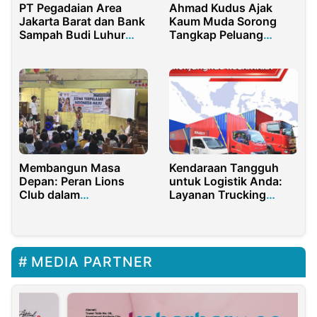
PT Pegadaian Area
Ahmad Kudus Ajak
Jakarta Barat dan Bank
Kaum Muda Sorong
Sampah Budi Luhur
Tangkap Peluang
Sukses Gelar Kegiatan
Ekonomi Daerah
Literasi
Membangun Masa
Kendaraan Tangguh
Depan: Peran Lions
untuk Logistik Anda:
Club dalam
Layanan Trucking
Meningkatkan
Charter CDD, Fuso, &
Pendidikan Berkualitas
WB Menjangkau
Nusantara
MEDIA PARTNER