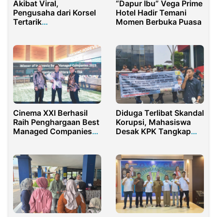
Akibat Viral,
“Dapur Ibu” Vega Prime
Pengusaha dari Korsel
Hotel Hadir Temani
Tertarik
Momen Berbuka Puasa
Mengembangkan
K3Mart
Cinema XXI Berhasil
Diduga Terlibat Skandal
Raih Penghargaan Best
Korupsi, Mahasiswa
Managed Companies
Desak KPK Tangkap
2023
Herman Deru