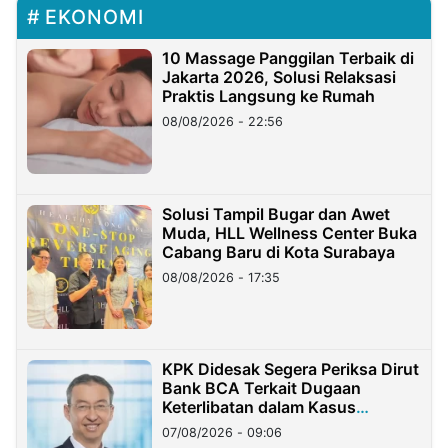
EKONOMI
10 Massage Panggilan Terbaik di
Jakarta 2026, Solusi Relaksasi
Praktis Langsung ke Rumah
08/08/2026 - 22:56
Solusi Tampil Bugar dan Awet
Muda, HLL Wellness Center Buka
Cabang Baru di Kota Surabaya
08/08/2026 - 17:35
KPK Didesak Segera Periksa Dirut
Bank BCA Terkait Dugaan
Keterlibatan dalam Kasus
Hilangnya Dana Nasabah Rp2,58
07/08/2026 - 09:06
Miliar