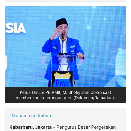
MULTIMEDIA
INDONESIA
Partner
Insight
Suara
Lens
Daily
Jalan
Idealita
Kita
Dinamikapost.com
Radar
Seedbacklink
NTB
Time
IDN
Jogja
Rakyat
News
Notice
Baru
Follow
Kabarbaru
Ketua Umum PB PMII, M. Shofiyulloh Cokro saat
memberikan keterangan pers (Dokumen/Ramadan).
:
Muhammad Imtiyaz
Kabarbaru, Jakarta
– Pengurus Besar Pergerakan