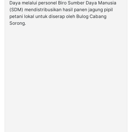
Daya
melalui personel Biro Sumber Daya Manusia
(SDM) mendistribusikan hasil panen jagung pipil
©
petani lokal untuk diserap oleh
Bulog Cabang
Kabarbaru.co
-
Sorong
.
2026
PT.
Kabarbaru
Media
Holding