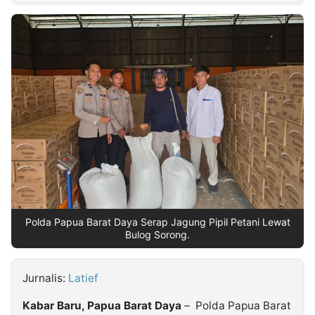
MULTIMEDIA
INDONESIA
Partner
Insight
Suara
Lens
Daily
Jalan
Idealita
Kita
Dinamikapost.com
Radar
Seedbacklink
NTB
Time
IDN
Jogja
Rakyat
News
Notice
Baru
Follow
Kabarbaru
Polda Papua Barat Daya Serap Jagung Pipil Petani Lewat
Bulog Sorong.
Jurnalis:
Latief
Kabar Baru, Papua Barat Daya
–
Polda Papua Barat