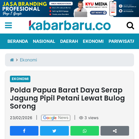
BERANDA
NASIONAL
DAERAH
EKONOMI
PARIWISATA
Informasi
KabarbaruTV
Kirim
Tentang
Ekonomi
Iklan
Berita
Kami
EKONOMI
Berita
Polda Papua Barat Daya Serap
Nasional
International
Olahraga
Entertainment
Daerah
Pariwisata
Kuliner
Kolom
Jagung Pipil Petani Lewat Bulog
Sorong
Network
23/02/2026
|
|
3
views
PT
TREETAN