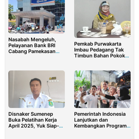
Nasabah Mengeluh,
Pemkab Purwakarta
Pelayanan Bank BRI
Imbau Pedagang Tak
Cabang Pamekasan
Timbun Bahan Pokok
Sangat Buruk
dan Jaga Stabilitas
Harga Jelang
Ramadhan
Pemerintah Indonesia
Disnaker Sumenep
Lanjutkan dan
Buka Pelatihan Kerja
Kembangkan Program
April 2025, Yuk Siap-
Prakerja
siap Daftar