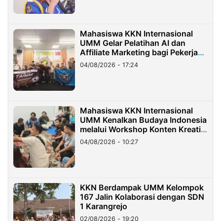
Mahasiswa KKN Internasional
UMM Gelar Pelatihan AI dan
Affiliate Marketing bagi Pekerja
Migran Indonesia di Taiwan
04/08/2026 - 17:24
Mahasiswa KKN Internasional
UMM Kenalkan Budaya Indonesia
melalui Workshop Konten Kreatif
di Taiwan
04/08/2026 - 10:27
KKN Berdampak UMM Kelompok
167 Jalin Kolaborasi dengan SDN
1 Karangrejo
02/08/2026 - 19:20