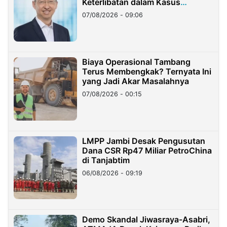
Keterlibatan dalam Kasus
Hilangnya Dana Nasabah Rp2,58
07/08/2026 - 09:06
Miliar
Biaya Operasional Tambang
Terus Membengkak? Ternyata Ini
yang Jadi Akar Masalahnya
07/08/2026 - 00:15
LMPP Jambi Desak Pengusutan
Dana CSR Rp47 Miliar PetroChina
di Tanjabtim
06/08/2026 - 09:19
Demo Skandal Jiwasraya-Asabri,