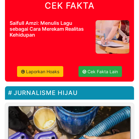
CEK FAKTA
Saifull Amzi: Menulis Lagu
sebagai Cara Merekam Realitas
Kehidupan
Laporkan Hoaks
Cek Fakta Lain
JURNALISME HIJAU