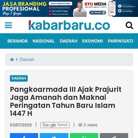
BERANDA
NASIONAL
DAERAH
EKONOMI
PARIWISATA
Informasi
KabarbaruTV
Kirim
Tentang
Daerah
Iklan
Berita
Kami
DAERAH
Berita
Pangkoarmada III Ajak Prajurit
Nasional
International
Olahraga
Entertainment
Daerah
Pariwisata
Kuliner
Kolom
Jaga Amanah dan Maknai
Peringatan Tahun Baru Islam
1447 H
Network
03/07/2025
|
|
2
views
PT
TREETAN