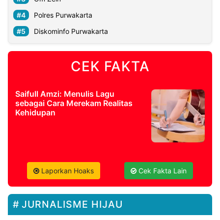
Polres Purwakarta
Diskominfo Purwakarta
CEK FAKTA
Saifull Amzi: Menulis Lagu
sebagai Cara Merekam Realitas
Kehidupan
Laporkan Hoaks
Cek Fakta Lain
JURNALISME HIJAU