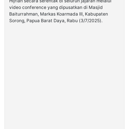
Hijriah secara serentak di seluruh jajaran melalui
video conference yang dipusatkan di Masjid
Baiturrahman, Markas Koarmada III, Kabupaten
©
Kabarbaru.co
Sorong, Papua Barat Daya, Rabu (3/7/2025).
-
2026
PT.
Kabarbaru
Media
Holding