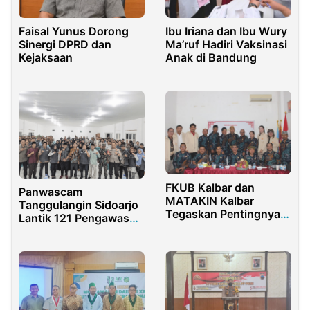
Faisal Yunus Dorong
Ibu Iriana dan Ibu Wury
Sinergi DPRD dan
Ma’ruf Hadiri Vaksinasi
Kejaksaan
Anak di Bandung
FKUB Kalbar dan
Panwascam
MATAKIN Kalbar
Tanggulangin Sidoarjo
Tegaskan Pentingnya
Lantik 121 Pengawas
Silaturahmi Antarumat
TPS
Beragama