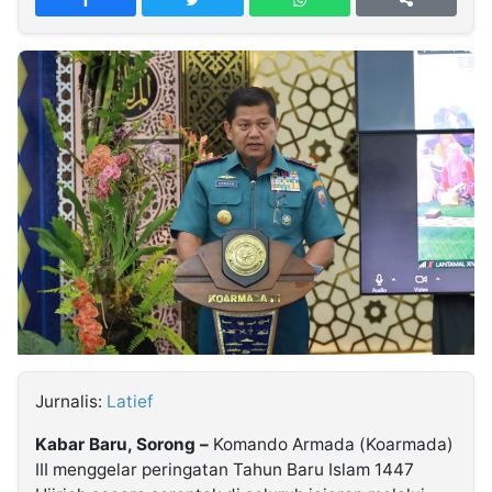
MULTIMEDIA
INDONESIA
Partner
Insight
Suara
Lens
Daily
Jalan
Idealita
Kita
Dinamikapost.com
Radar
Seedbacklink
NTB
Time
IDN
Jogja
Rakyat
News
Notice
Baru
Follow
Kabarbaru
Jurnalis:
Latief
Kabar Baru, Sorong –
Komando Armada (Koarmada)
III menggelar peringatan Tahun Baru Islam 1447