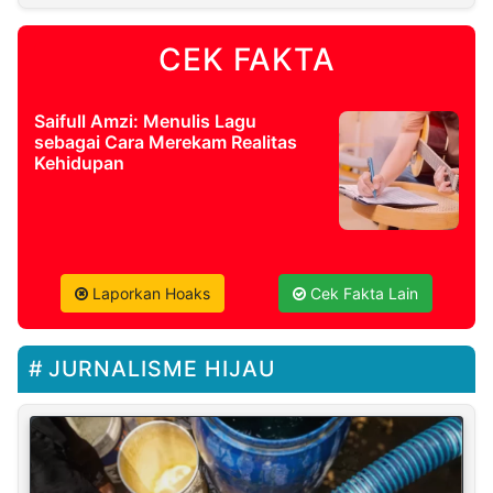
CEK FAKTA
Saifull Amzi: Menulis Lagu
sebagai Cara Merekam Realitas
Kehidupan
Laporkan Hoaks
Cek Fakta Lain
JURNALISME HIJAU