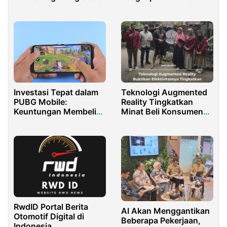
di Bali
Teknologi Augmented
Investasi Tepat dalam
Reality Tingkatkan
PUBG Mobile:
Minat Beli Konsumen
Keuntungan Membeli
Produk Keramik
UC di Moogie
RwdID Portal Berita
AI Akan Menggantikan
Otomotif Digital di
Beberapa Pekerjaan,
Indonesia