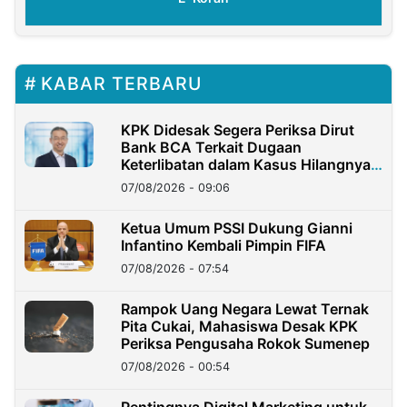
KABAR TERBARU
KPK Didesak Segera Periksa Dirut
Bank BCA Terkait Dugaan
Keterlibatan dalam Kasus Hilangnya
Dana Nasabah Rp2,58 Miliar
07/08/2026 - 09:06
Ketua Umum PSSI Dukung Gianni
Infantino Kembali Pimpin FIFA
07/08/2026 - 07:54
Rampok Uang Negara Lewat Ternak
Pita Cukai, Mahasiswa Desak KPK
Periksa Pengusaha Rokok Sumenep
07/08/2026 - 00:54
Pentingnya Digital Marketing untuk