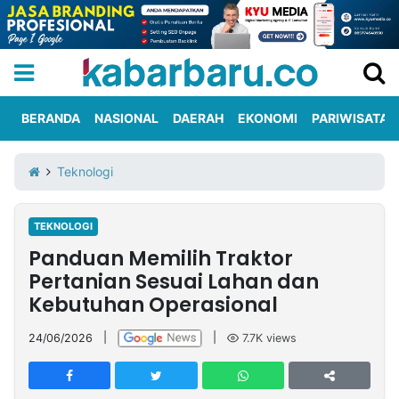
BERANDA
NASIONAL
DAERAH
EKONOMI
PARIWISATA
Informasi
KabarbaruTV
Kirim
Tentang
Teknologi
Iklan
Berita
Kami
TEKNOLOGI
Berita
Panduan Memilih Traktor
Nasional
International
Olahraga
Entertainment
Daerah
Pariwisata
Kuliner
Kolom
Pertanian Sesuai Lahan dan
Kebutuhan Operasional
Network
24/06/2026
|
|
7.7K
views
PT
TREETAN