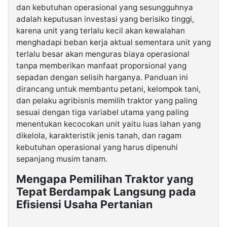
dan kebutuhan operasional yang sesungguhnya
adalah keputusan investasi yang berisiko tinggi,
©
karena unit yang terlalu kecil akan kewalahan
Kabarbaru.co
-
menghadapi beban kerja aktual sementara unit yang
2026
terlalu besar akan menguras biaya operasional
tanpa memberikan manfaat proporsional yang
PT.
sepadan dengan selisih harganya. Panduan ini
Kabarbaru
Media
dirancang untuk membantu petani, kelompok tani,
Holding
dan pelaku agribisnis memilih traktor yang paling
sesuai dengan tiga variabel utama yang paling
menentukan kecocokan unit yaitu luas lahan yang
dikelola, karakteristik jenis tanah, dan ragam
kebutuhan operasional yang harus dipenuhi
sepanjang musim tanam.
Mengapa Pemilihan Traktor yang
Tepat Berdampak Langsung pada
Efisiensi Usaha Pertanian