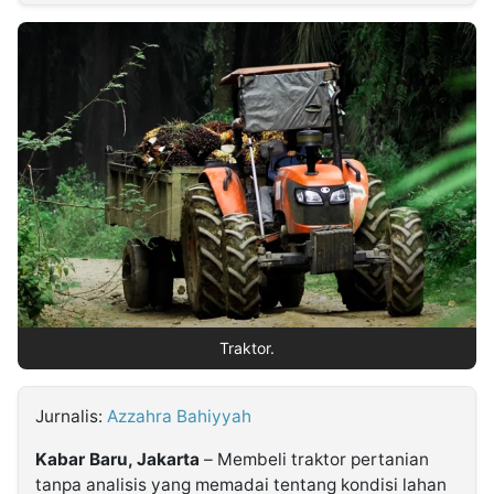
MULTIMEDIA
INDONESIA
Partner
Insight
Suara
Lens
Daily
Jalan
Idealita
Kita
Dinamikapost.com
Radar
Seedbacklink
NTB
Time
IDN
Jogja
Rakyat
News
Notice
Baru
Follow
Kabarbaru
Traktor.
Jurnalis:
Azzahra Bahiyyah
Kabar Baru, Jakarta
– Membeli traktor pertanian
tanpa analisis yang memadai tentang kondisi lahan