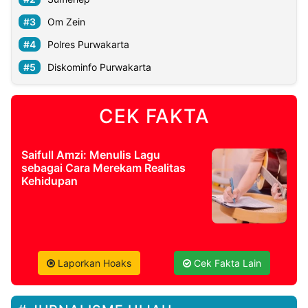
Om Zein
Polres Purwakarta
Diskominfo Purwakarta
CEK FAKTA
Saifull Amzi: Menulis Lagu
sebagai Cara Merekam Realitas
Kehidupan
Laporkan Hoaks
Cek Fakta Lain