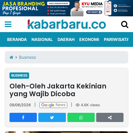
BERANDA
NASIONAL
DAERAH
EKONOMI
PARIWISATA
Informasi
KabarbaruTV
Kirim
Tentang
Business
Iklan
Berita
Kami
BUSINESS
Berita
Oleh-Oleh Jakarta Kekinian
Nasional
International
Olahraga
Entertainment
Daerah
Pariwisata
Kuliner
Kolom
yang Wajib Dicoba
09/06/2026
|
|
4.6K
views
Network
PT
TREETAN