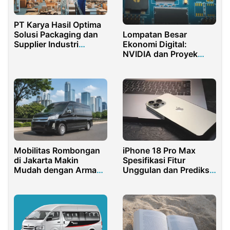
PT Karya Hasil Optima
Lompatan Besar
Solusi Packaging dan
Ekonomi Digital:
Supplier Industri
NVIDIA dan Proyek
Terpercaya
Kampus AI di Batam
Mobilitas Rombongan
iPhone 18 Pro Max
di Jakarta Makin
Spesifikasi Fitur
Mudah dengan Armada
Unggulan dan Prediksi
yang Tepat
Harga