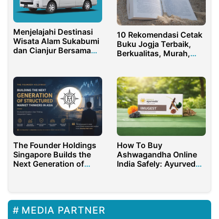
Menjelajahi Destinasi
10 Rekomendasi Cetak
Wisata Alam Sukabumi
Buku Jogja Terbaik,
dan Cianjur Bersama
Berkualitas, Murah,
Bhisa Wisata
dan Bergaransi
The Founder Holdings
How To Buy
Singapore Builds the
Ashwagandha Online
Next Generation of
India Safely: Ayurveda
Professional Traders in
Benefits & Guide
Asia
MEDIA PARTNER