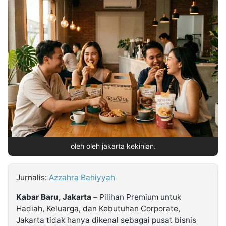
MULTIMEDIA
INDONESIA
Partner
Insight
Suara
Lens
Daily
Jalan
Idealita
Kita
Dinamikapost.com
Radar
Seedbacklink
NTB
Time
IDN
Jogja
Rakyat
News
Notice
Baru
Follow
Kabarbaru
oleh oleh jakarta kekinian.
Jurnalis:
Azzahra Bahiyyah
Kabar Baru, Jakarta
– Pilihan Premium untuk
Hadiah, Keluarga, dan Kebutuhan Corporate,
Jakarta tidak hanya dikenal sebagai pusat bisnis