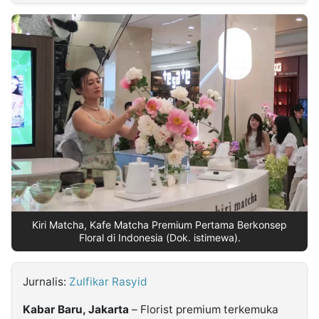
MULTIMEDIA
INDONESIA
Partner
Insight
Suara
Lens
Daily
Jalan
Idealita
Kita
Dinamikapost.com
Radar
Seedbacklink
NTB
Time
IDN
Jogja
Rakyat
News
Notice
Baru
Follow
Kabarbaru
Kiri Matcha, Kafe Matcha Premium Pertama Berkonsep
Floral di Indonesia (Dok. istimewa).
Jurnalis:
Zulfikar Rasyid
Kabar Baru, Jakarta
– Florist premium terkemuka