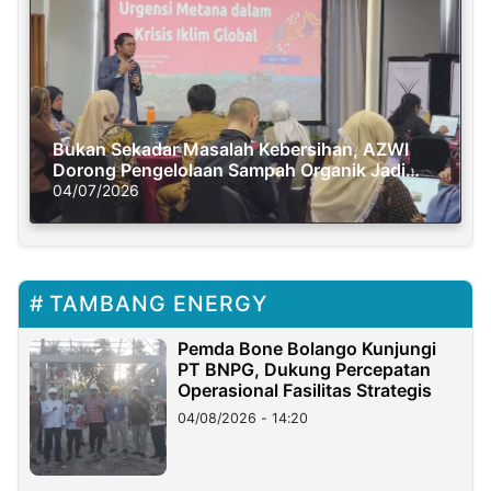
Bukan Sekadar Masalah Kebersihan, AZWI
Dorong Pengelolaan Sampah Organik Jadi
Solusi Krisis Iklim
04/07/2026
TAMBANG ENERGY
Pemda Bone Bolango Kunjungi
PT BNPG, Dukung Percepatan
Operasional Fasilitas Strategis
04/08/2026 - 14:20