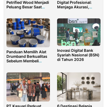
Petrified Wood Menjadi
Digital Profesional:
Peluang Besar Saat
Menjaga Akurasi,
Rupiah Melemah
Menjaga Reputasi
Bisnis Anda
Inovasi Digital Bank
Panduan Memilih Alat
Syariah Nasional (BSN)
Drumband Berkualitas
di Tahun 2026
Sebelum Membeli
untuk Kebutuhan
Profesional
PT Kasuari Perkuat
6 Destinasi Belanja