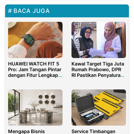
BACA JUGA
HUAWEI WATCH FIT 5
Kawal Target Tiga Juta
Pro: Jam Tangan Pintar
Rumah Prabowo, DPR
dengan Fitur Lengkap
RI Pastikan Penyaluran
dan Desain Premium
BSPS NTB Tepat
Sasaran
Mengapa Bisnis
Service Timbangan