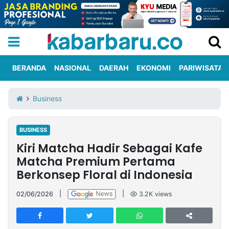
BERANDA
NASIONAL
DAERAH
EKONOMI
PARIWISATA
Informasi
KabarbaruTV
Kirim
Tentang
Business
Iklan
Berita
Kami
BUSINESS
Berita
Kiri Matcha Hadir Sebagai Kafe
Nasional
International
Olahraga
Entertainment
Daerah
Pariwisata
Kuliner
Kolom
Matcha Premium Pertama
Berkonsep Floral di Indonesia
Network
02/06/2026
|
|
3.2K
views
PT
TREETAN