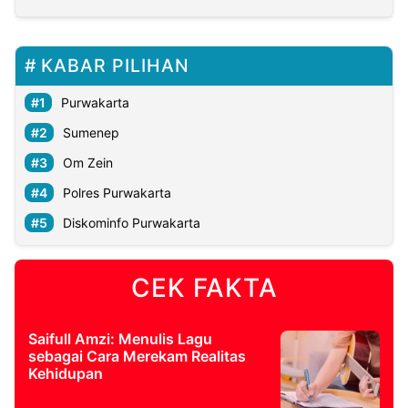
KABAR PILIHAN
Purwakarta
Sumenep
Om Zein
Polres Purwakarta
Diskominfo Purwakarta
CEK FAKTA
Saifull Amzi: Menulis Lagu
sebagai Cara Merekam Realitas
Kehidupan