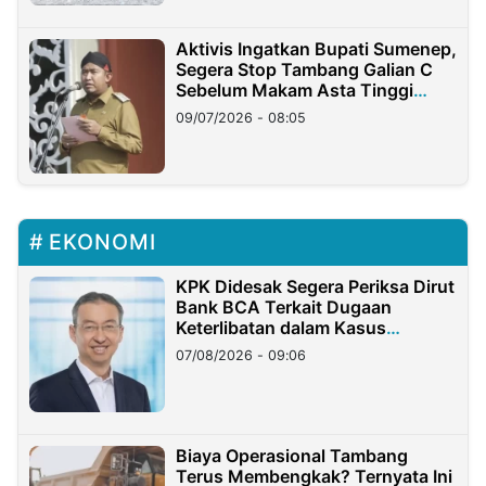
Aktivis Ingatkan Bupati Sumenep,
Segera Stop Tambang Galian C
Sebelum Makam Asta Tinggi
Longsor
09/07/2026 - 08:05
EKONOMI
KPK Didesak Segera Periksa Dirut
Bank BCA Terkait Dugaan
Keterlibatan dalam Kasus
Hilangnya Dana Nasabah Rp2,58
07/08/2026 - 09:06
Miliar
Biaya Operasional Tambang
Terus Membengkak? Ternyata Ini