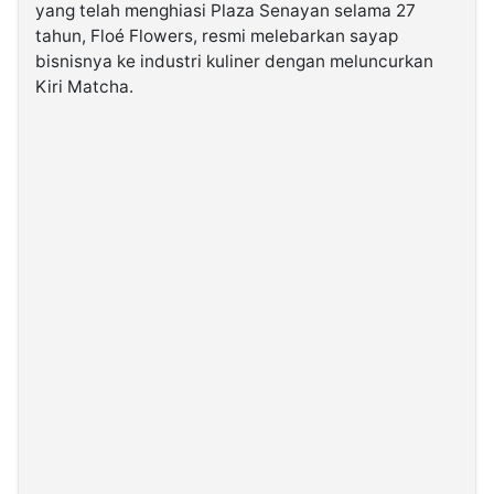
yang telah menghiasi Plaza Senayan selama 27
tahun, Floé Flowers, resmi melebarkan sayap
©
bisnisnya ke industri kuliner dengan meluncurkan
Kabarbaru.co
-
Kiri Matcha.
2026
PT.
Kabarbaru
Media
Holding