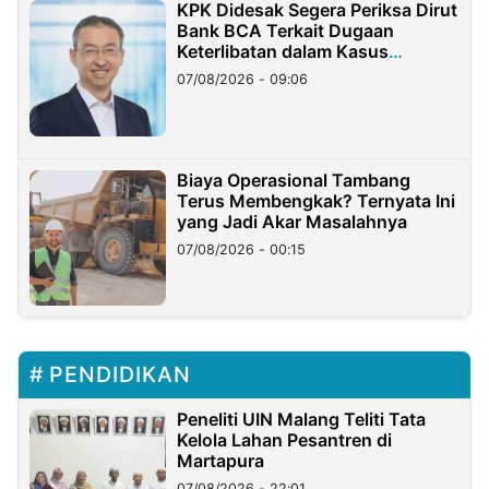
KPK Didesak Segera Periksa Dirut
Bank BCA Terkait Dugaan
Keterlibatan dalam Kasus
Hilangnya Dana Nasabah Rp2,58
07/08/2026 - 09:06
Miliar
Biaya Operasional Tambang
Terus Membengkak? Ternyata Ini
yang Jadi Akar Masalahnya
07/08/2026 - 00:15
PENDIDIKAN
Peneliti UIN Malang Teliti Tata
Kelola Lahan Pesantren di
Martapura
07/08/2026 - 22:01