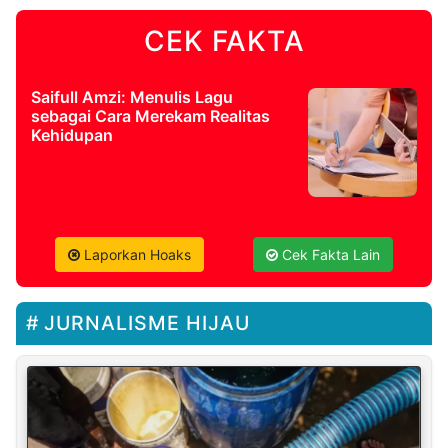
CEK FAKTA
Saifull Amzi: Menulis Lagu
sebagai Cara Merekam Realitas
Kehidupan
Laporkan Hoaks
Cek Fakta Lain
JURNALISME HIJAU