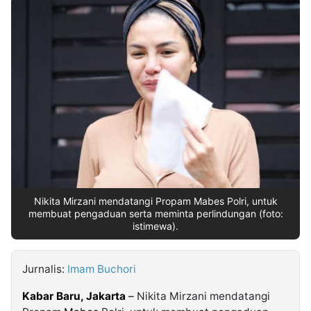
MULTIMEDIA
INDONESIA
Partner
Insight
Suara
Lens
Daily
Jalan
Idealita
Kita
Dinamikapost.com
Radar
Seedbacklink
NTB
Time
IDN
Jogja
Rakyat
News
Notice
Baru
Follow
Kabarbaru
Nikita Mirzani mendatangi Propam Mabes Polri, untuk
membuat pengaduan serta meminta perlindungan (foto:
istimewa).
Jurnalis:
Imam Buchori
Kabar Baru, Jakarta
–
Nikita Mirzani mendatangi