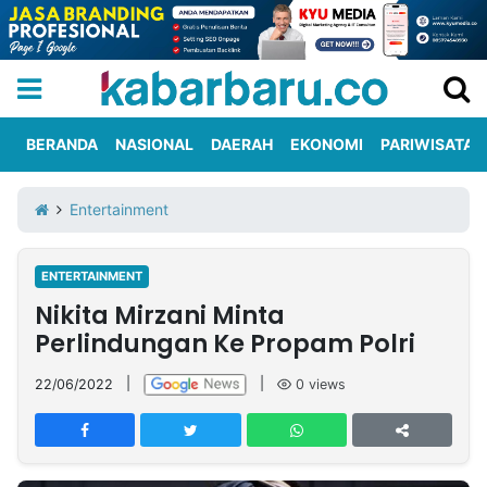
BERANDA
NASIONAL
DAERAH
EKONOMI
PARIWISATA
Informasi
KabarbaruTV
Kirim
Tentang
Entertainment
Iklan
Berita
Kami
ENTERTAINMENT
Berita
Nikita Mirzani Minta
Nasional
International
Olahraga
Entertainment
Daerah
Pariwisata
Kuliner
Kolom
Perlindungan Ke Propam Polri
22/06/2022
|
|
0
views
Network
PT
TREETAN