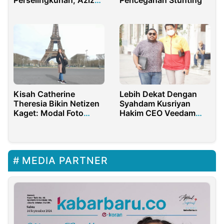
Perselingkuhan, Azizah
Pencegahan Stunting
Salsha: Jangan Uji
Kesabaranku
Lebih Dekat Dengan
Kisah Catherine
Syahdam Kusriyan
Theresia Bikin Netizen
Hakim CEO Veedam
Kaget: Modal Foto
Group
Anak, Followers
Ratusan Ribu
MEDIA PARTNER