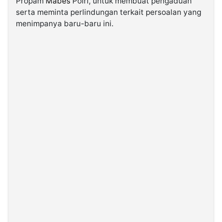
Propam
Mabes
Polri, untuk membuat pengaduan
serta meminta perlindungan terkait persoalan yang
menimpanya baru-baru ini.
©
Kabarbaru.co
-
2026
PT.
Kabarbaru
Media
Holding