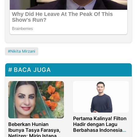
Nikita Mirzani
BACA JUGA
Pertama Kalinya! Filton
Beberkan Hunian
Hadir dengan Lagu
Ibunya Tasya Farasya,
Berbahasa Indonesia
Netizen: Mirip Istana
Berani Karena Kamu