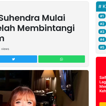
K
 Suhendra Mulai
elah Membintangi
m
4
views
Sai
Lag
Mer
Keh