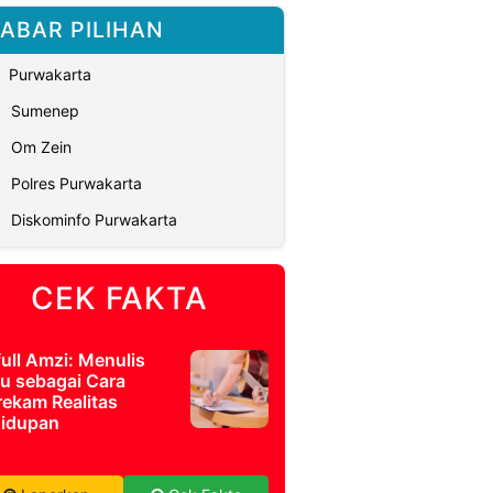
ABAR PILIHAN
Purwakarta
Sumenep
Om Zein
Polres Purwakarta
Diskominfo Purwakarta
CEK FAKTA
full Amzi: Menulis
u sebagai Cara
ekam Realitas
idupan