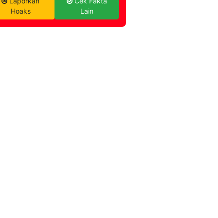
Laporkan
Cek Fakta
Hoaks
Lain