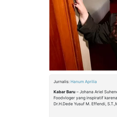
©
Kabarbaru.co
-
2026
PT.
Kabarbaru
Media
Holding
Jurnalis:
Hanum Aprilia
Kabar Baru
– Johana Ariel Suhen
Foodvloger yang inspiratif karen
Dr.H.Dede Yusuf M. Effendi, S.T.