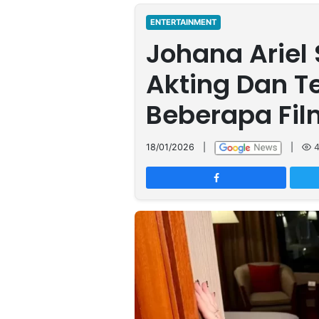
MULTIMEDIA
INDONESIA
ENTERTAINMENT
Johana Ariel
Partner
Akting Dan T
Insight
Suara
Lens
Daily
Jalan
Idealita
Kita
Radar
Seedbacklink
Beberapa Fil
NTB
Time
IDN
Jogja
Rakyat
News
Notice
Baru
18/01/2026
|
|
Follow
Kabarbaru