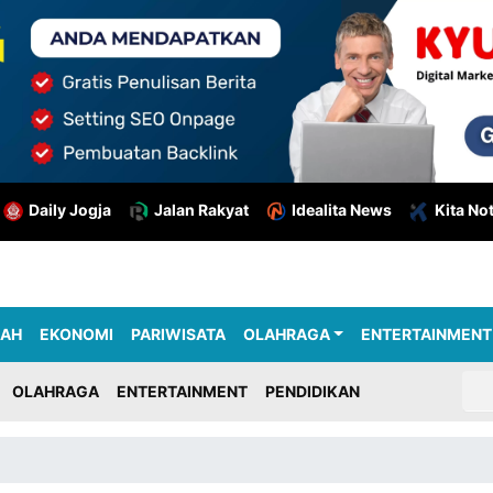
Daily Jogja
Jalan Rakyat
Idealita News
Kita No
RAH
EKONOMI
PARIWISATA
OLAHRAGA
ENTERTAINMENT
OLAHRAGA
ENTERTAINMENT
PENDIDIKAN