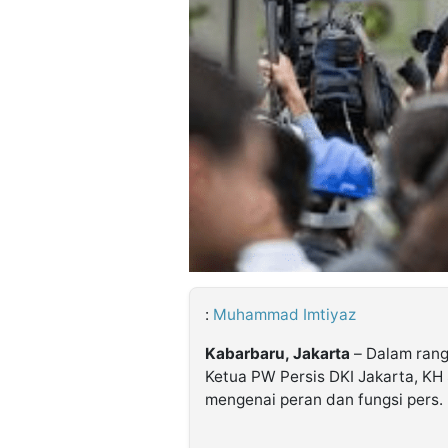
©
Kabarbaru.co
-
2026
PT.
Kabarbaru
Media
Holding
:
Muhammad Imtiyaz
Kabarbaru, Jakarta
– Dalam rang
Ketua PW Persis DKI Jakarta, 
mengenai peran dan fungsi pers.