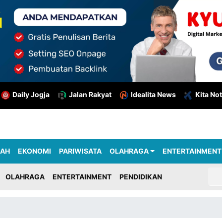
Daily Jogja
Jalan Rakyat
Idealita News
Kita Not
RAH
EKONOMI
PARIWISATA
OLAHRAGA
ENTERTAINMENT
OLAHRAGA
ENTERTAINMENT
PENDIDIKAN