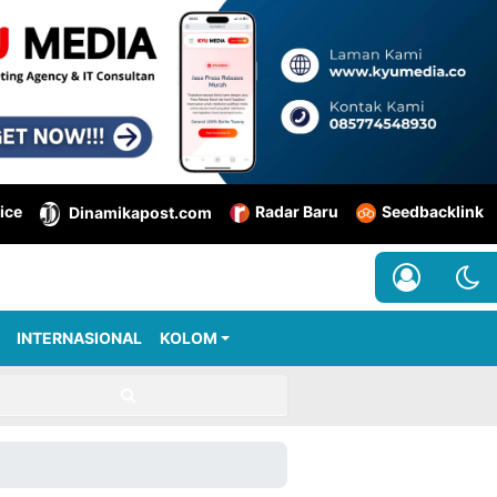
ice
Radar Baru
Seedbacklink
Dinamikapost.com
INTERNASIONAL
KOLOM