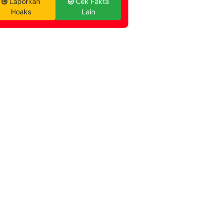
Laporkan
Cek Fakta
Hoaks
Lain