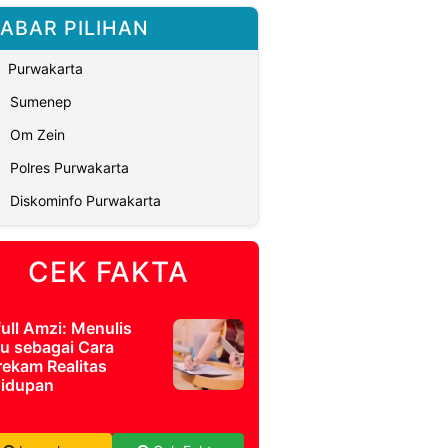
ABAR PILIHAN
Purwakarta
Sumenep
Om Zein
Polres Purwakarta
Diskominfo Purwakarta
CEK FAKTA
full Amzi: Menulis
u sebagai Cara
ekam Realitas
idupan