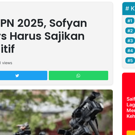
K
N 2025, Sofyan
s Harus Sajikan
tif
1
views
Sai
Lag
Mer
Keh