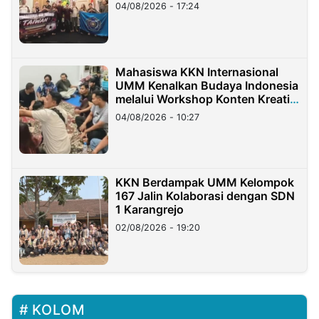
Migran Indonesia di Taiwan
04/08/2026 - 17:24
Mahasiswa KKN Internasional
UMM Kenalkan Budaya Indonesia
melalui Workshop Konten Kreatif
di Taiwan
04/08/2026 - 10:27
KKN Berdampak UMM Kelompok
167 Jalin Kolaborasi dengan SDN
1 Karangrejo
02/08/2026 - 19:20
KOLOM