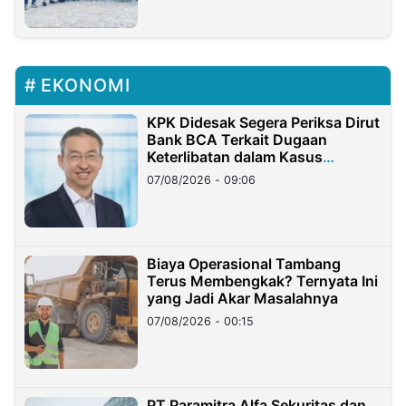
EKONOMI
KPK Didesak Segera Periksa Dirut
Bank BCA Terkait Dugaan
Keterlibatan dalam Kasus
Hilangnya Dana Nasabah Rp2,58
07/08/2026 - 09:06
Miliar
Biaya Operasional Tambang
Terus Membengkak? Ternyata Ini
yang Jadi Akar Masalahnya
07/08/2026 - 00:15
PT Paramitra Alfa Sekuritas dan