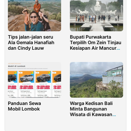
Tips jalan-jalan seru
Bupati Purwakarta
Ala Gemala Hanafiah
Terpilih Om Zein Tinjau
dan Cindy Lauw
Kesiapan Air Mancur
Sri Baduga, Pastikan
Pertunjukan
Spektakuler untuk
Wisatawan
Panduan Sewa
Warga Kedisan Bali
Mobil Lombok
Minta Bangunan
Wisata di Kawasan
Konservasi Kintamani
Dibongkar