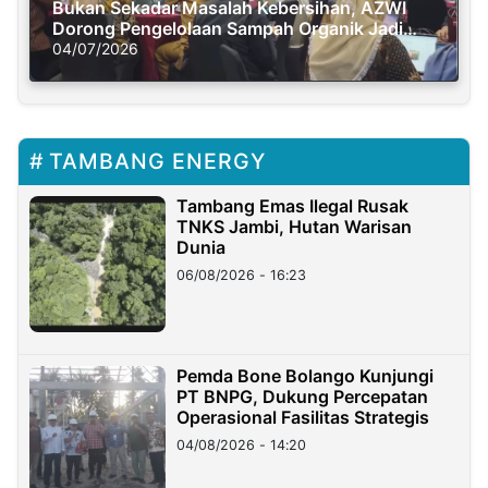
Bukan Sekadar Masalah Kebersihan, AZWI
Dorong Pengelolaan Sampah Organik Jadi
Solusi Krisis Iklim
04/07/2026
TAMBANG ENERGY
Tambang Emas Ilegal Rusak
TNKS Jambi, Hutan Warisan
Dunia
06/08/2026 - 16:23
Pemda Bone Bolango Kunjungi
PT BNPG, Dukung Percepatan
Operasional Fasilitas Strategis
04/08/2026 - 14:20