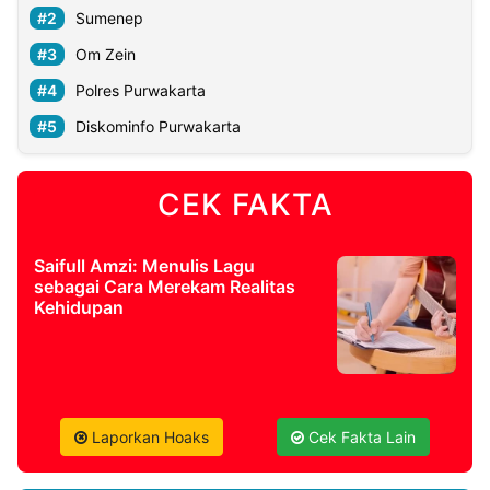
Sumenep
Om Zein
Polres Purwakarta
Diskominfo Purwakarta
CEK FAKTA
Saifull Amzi: Menulis Lagu
sebagai Cara Merekam Realitas
Kehidupan
Laporkan Hoaks
Cek Fakta Lain