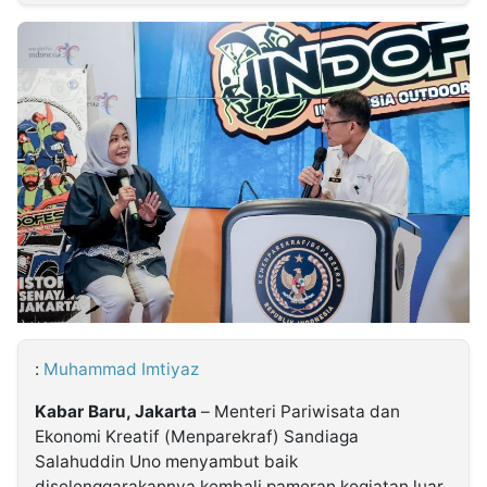
MULTIMEDIA
INDONESIA
Partner
Insight
Suara
Lens
Daily
Jalan
Idealita
Kita
Radar
Seedbacklink
NTB
Time
IDN
Jogja
Rakyat
News
Notice
Baru
Follow
Kabarbaru
:
Muhammad Imtiyaz
Kabar Baru, Jakarta
– Menteri Pariwisata dan
Ekonomi Kreatif (Menparekraf) Sandiaga
Salahuddin Uno menyambut baik
diselenggarakannya kembali pameran kegiatan luar