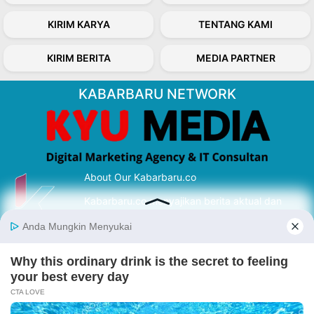
KIRIM KARYA
TENTANG KAMI
KIRIM BERITA
MEDIA PARTNER
KABARBARU NETWORK
About Our Kabarbaru.co
Kabarbaru.co menyajikan berita aktual dan
inspiratif dari sudut pandang berbaik sangka
serta terverifikasi dari sumber yang tepat.
Follow Kabarbaru