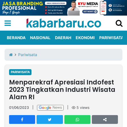
BERANDA
NASIONAL
DAERAH
EKONOMI
PARIWISATA
Informasi
KabarbaruTV
Kirim
Tentang
Pariwisata
Iklan
Berita
Kami
PARIWISATA
Berita
Menparekraf Apresiasi Indofest
Nasional
International
Olahraga
Entertainment
Daerah
Pariwisata
Kuliner
Kolom
2023 Tingkatkan Industri Wisata
Alam RI
Network
01/06/2023
|
|
5
views
PT
TREETAN