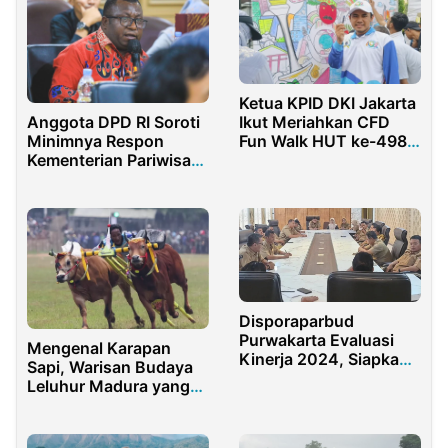
Ketua KPID DKI Jakarta
Anggota DPD RI Soroti
Ikut Meriahkan CFD
Minimnya Respon
Fun Walk HUT ke-498
Kementerian Pariwisata
Kota Jakarta
Pasca Pencabutan Izin
Tambang di Raja Ampat
Disporaparbud
Purwakarta Evaluasi
Mengenal Karapan
Kinerja 2024, Siapkan
Sapi, Warisan Budaya
Strategi Baru untuk
Leluhur Madura yang
Pariwisata 2025
Kini Mendunia