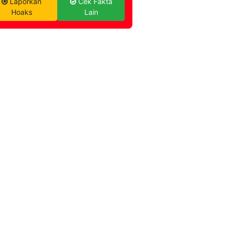
Laporkan
Cek Fakta
Hoaks
Lain