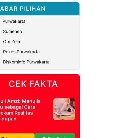
ABAR PILIHAN
Purwakarta
Sumenep
Om Zein
Polres Purwakarta
Diskominfo Purwakarta
CEK FAKTA
full Amzi: Menulis
u sebagai Cara
ekam Realitas
idupan