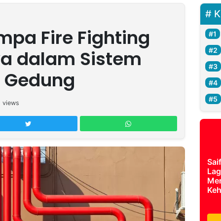
K
pa Fire Fighting
ya dalam Sistem
 Gedung
5
views
Sai
Lag
Mer
Keh