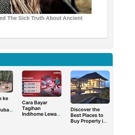
p ke
Cara Bayar
Tagihan
Discover the
rubah
Indihome Lewat
Best Places to
anan
QRIS
Buy Property in
Bali for 2025