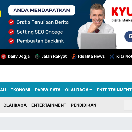
Daily Jogja
Jalan Rakyat
Idealita News
Kita No
RAH
EKONOMI
PARIWISATA
OLAHRAGA
ENTERTAINMENT
OLAHRAGA
ENTERTAINMENT
PENDIDIKAN