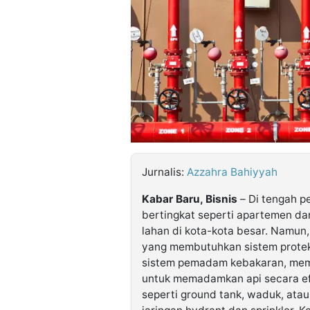
©
Kabarbaru.co
-
2026
PT.
Kabarbaru
Media
Holding
Jurnalis:
Azzahra Bahiyyah
Kabar Baru, Bisnis
– Di tengah p
bertingkat seperti apartemen da
lahan di kota-kota besar. Namun
yang membutuhkan sistem proteks
sistem pemadam kebakaran, mema
untuk memadamkan api secara efe
seperti ground tank, waduk, atau