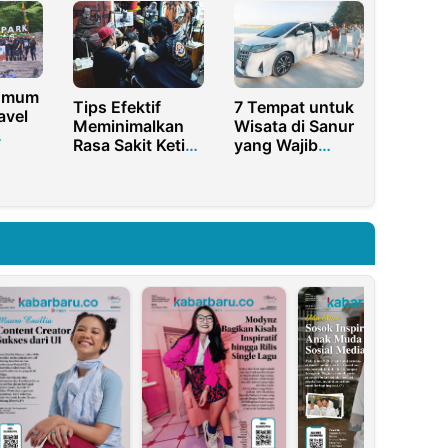
 Umum
Tips Efektif
7 Tempat untuk
avel
Meminimalkan
Wisata di Sanur
Rasa Sakit Ketika
yang Wajib
ja
di Tato
Dikunjungi