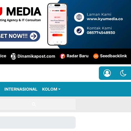
tice
Radar Baru
Seedbacklink
Dinamikapost.com
INTERNASIONAL
KOLOM