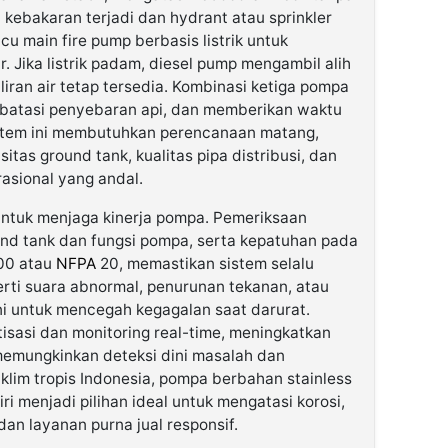
kebakaran terjadi dan hydrant atau sprinkler
icu main fire pump berbasis listrik untuk
 Jika listrik padam, diesel pump mengambil alih
ran air tetap tersedia. Kombinasi ketiga pompa
mbatasi penyebaran api, dan memberikan waktu
istem ini membutuhkan perencanaan matang,
as ground tank, kualitas pipa distribusi, dan
rasional yang andal.
untuk menjaga kinerja pompa. Pemeriksaan
ound tank dan fungsi pompa, serta kepatuhan pada
00 atau
NFPA
20, memastikan sistem selalu
rti suara abnormal, penurunan tekanan, atau
i untuk mencegah kegagalan saat darurat.
isasi dan monitoring real-time, meningkatkan
 memungkinkan deteksi dini masalah dan
klim tropis Indonesia, pompa berbahan stainless
i menjadi pilihan ideal untuk mengatasi korosi,
dan layanan purna jual responsif.