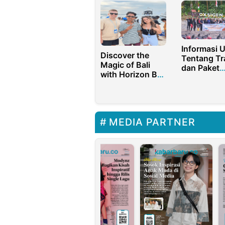
Informasi
Discover the
Tentang Tr
Magic of Bali
dan Paket
with Horizon Bali
Wisata Jog
Private Tours
Trip
MEDIA PARTNER