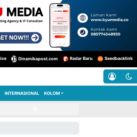
tice
Radar Baru
Seedbacklink
Dinamikapost.com
INTERNASIONAL
KOLOM