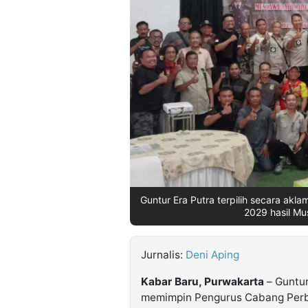
©
Kabarbaru.co
-
2026
PT.
Kabarbaru
Media
Holding
Guntur Era Putra terpilih secara ak
2029 hasil Mu
Jurnalis:
Deni Aping
Kabar Baru, Purwakarta
– Guntur
memimpin Pengurus Cabang Perb