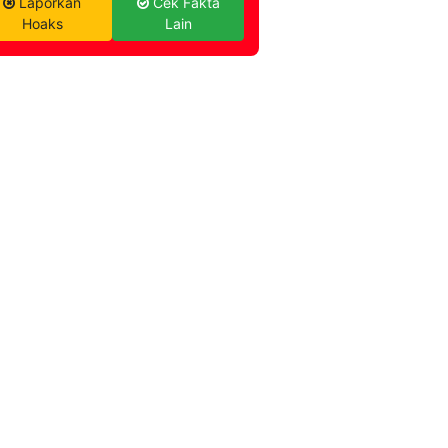
Laporkan
Cek Fakta
Hoaks
Lain