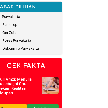
ABAR PILIHAN
Purwakarta
Sumenep
Om Zein
Polres Purwakarta
Diskominfo Purwakarta
CEK FAKTA
full Amzi: Menulis
u sebagai Cara
ekam Realitas
idupan