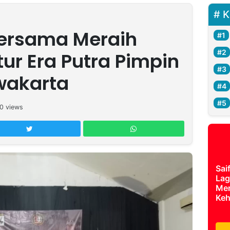
K
ersama Meraih
tur Era Putra Pimpin
wakarta
0
views
Sai
Lag
Mer
Keh