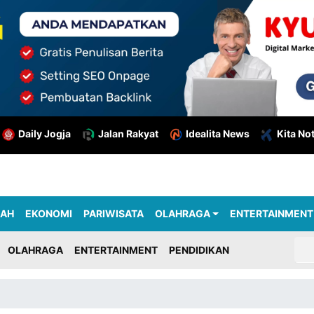
Daily Jogja
Jalan Rakyat
Idealita News
Kita No
RAH
EKONOMI
PARIWISATA
OLAHRAGA
ENTERTAINMENT
OLAHRAGA
ENTERTAINMENT
PENDIDIKAN