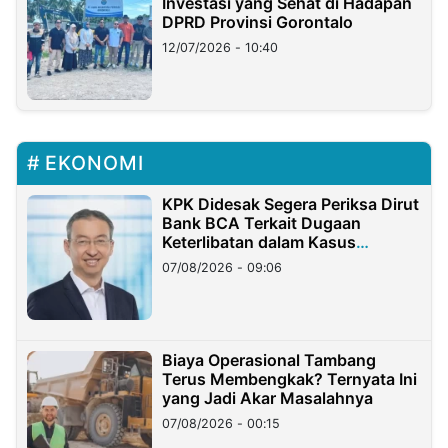
Investasi yang Sehat di Hadapan
DPRD Provinsi Gorontalo
12/07/2026 - 10:40
EKONOMI
KPK Didesak Segera Periksa Dirut
Bank BCA Terkait Dugaan
Keterlibatan dalam Kasus
Hilangnya Dana Nasabah Rp2,58
07/08/2026 - 09:06
Miliar
Biaya Operasional Tambang
Terus Membengkak? Ternyata Ini
yang Jadi Akar Masalahnya
07/08/2026 - 00:15