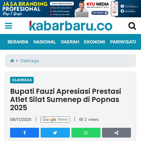
BERANDA
NASIONAL
DAERAH
EKONOMI
PARIWISATA
Informasi
KabarbaruTV
Kirim
Tentang
Olahraga
Iklan
Berita
Kami
OLAHRAGA
Berita
Bupati Fauzi Apresiasi Prestasi
Nasional
International
Olahraga
Entertainment
Daerah
Pariwisata
Kuliner
Kolom
Atlet Silat Sumenep di Popnas
2025
Network
08/11/2025
|
|
2
views
PT
TREETAN