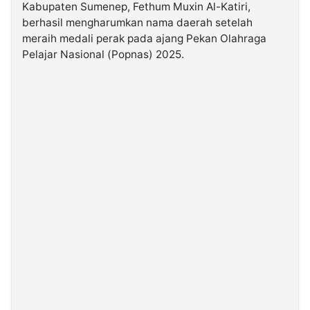
Kabupaten Sumenep, Fethum Muxin Al-Katiri,
berhasil mengharumkan nama daerah setelah
©
meraih medali perak pada ajang Pekan Olahraga
Kabarbaru.co
-
Pelajar Nasional (Popnas) 2025.
2026
PT.
Kabarbaru
Media
Holding