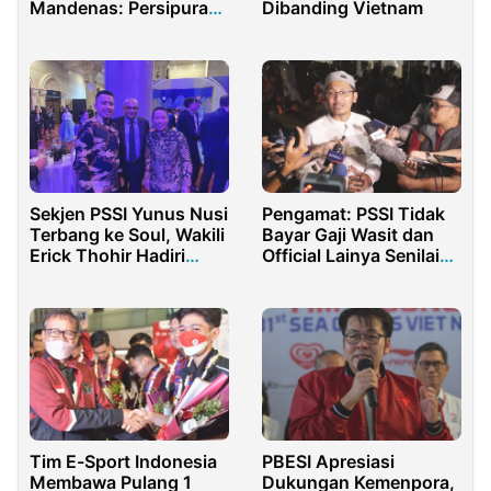
Mandenas: Persipura
Dibanding Vietnam
Terima Keputusan
Brian
Sekjen PSSI Yunus Nusi
Pengamat: PSSI Tidak
Terbang ke Soul, Wakili
Bayar Gaji Wasit dan
Erick Thohir Hadiri
Official Lainya Senilai
Kegiatan AFC
1,62 Miliar
Tim E-Sport Indonesia
PBESI Apresiasi
Membawa Pulang 1
Dukungan Kemenpora,