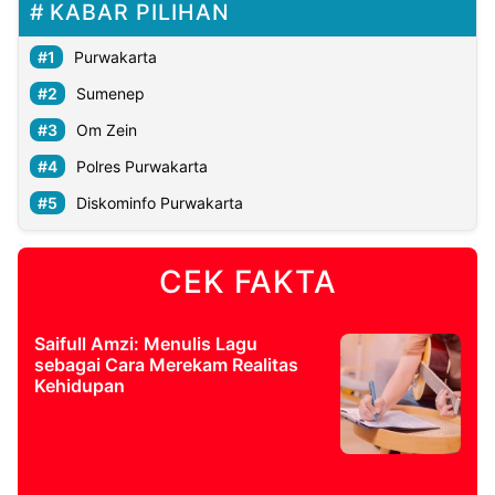
KABAR PILIHAN
Purwakarta
Sumenep
Om Zein
Polres Purwakarta
Diskominfo Purwakarta
CEK FAKTA
Saifull Amzi: Menulis Lagu
sebagai Cara Merekam Realitas
Kehidupan