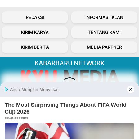
REDAKSI
INFORMASI IKLAN
KIRIM KARYA
TENTANG KAMI
KIRIM BERITA
MEDIA PARTNER
KABARBARU NETWORK
About Our Kabarbaru.co
Kabarbaru.co menyajikan berita aktual dan
inspiratif dari sudut pandang berbaik sangka
serta terverifikasi dari sumber yang tepat.
Follow Kabarbaru