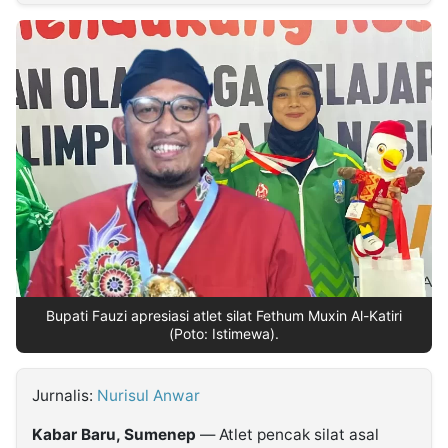
MULTIMEDIA
INDONESIA
Partner
Insight
Suara
Lens
Daily
Jalan
Idealita
Kita
Radar
Seedbacklink
NTB
Time
IDN
Jogja
Rakyat
News
Notice
Baru
Follow
Kabarbaru
Bupati Fauzi apresiasi atlet silat Fethum Muxin Al-Katiri
(Poto: Istimewa).
Jurnalis:
Nurisul Anwar
Kabar Baru, Sumenep
— Atlet pencak silat asal