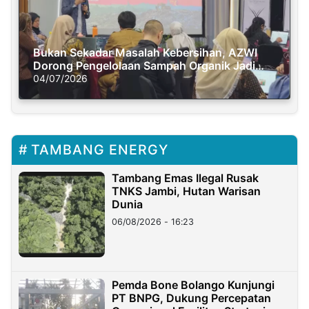
Bukan Sekadar Masalah Kebersihan, AZWI
Dorong Pengelolaan Sampah Organik Jadi
Solusi Krisis Iklim
04/07/2026
TAMBANG ENERGY
Tambang Emas Ilegal Rusak
TNKS Jambi, Hutan Warisan
Dunia
06/08/2026 - 16:23
Pemda Bone Bolango Kunjungi
PT BNPG, Dukung Percepatan