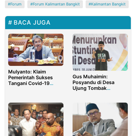
Forum
Forum Kalimantan Bangkit
Kalimantan Bangkit
BACA JUGA
Mulyanto: Klaim
Gus Muhaimin:
Pemerintah Sukses
Posyandu di Desa
Tangani Covid-19
Ujung Tombak
Berlebihan
Pencegahan Stunting
Nasional