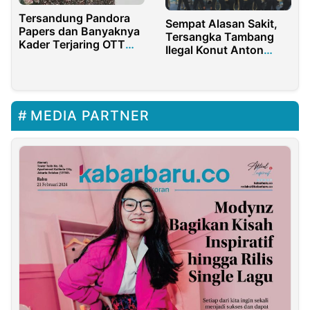
Tersandung Pandora
Sempat Alasan Sakit,
Papers dan Banyaknya
Tersangka Tambang
Kader Terjaring OTT
Ilegal Konut Anton
KPK, Airlangga Makin
Timbang Muncul di
Berat Wujudkan Mimpi
Istana Pertemuan
jadi Presiden
dengan Presiden
MEDIA PARTNER