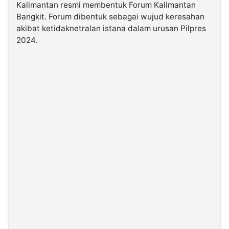
Kalimantan resmi membentuk Forum Kalimantan
Bangkit. Forum dibentuk sebagai wujud keresahan
©
akibat ketidaknetralan istana dalam urusan Pilpres
Kabarbaru.co
-
2024.
2026
PT.
Kabarbaru
Media
Holding