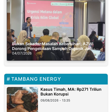
Bukan Sekadar Masalah Kebersihan, AZWI
Dorong Pengelolaan Sampah Organik Jadi
Solusi Krisis Iklim
04/07/2026
TAMBANG ENERGY
Kasus Timah, MA: Rp271 Triliun
Bukan Korupsi
09/08/2026 - 13:35