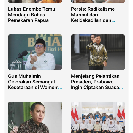
Lukas Enembe Temui
Persis: Radikalisme
Mendagri Bahas
Muncul dari
Pemekaran Papua
Ketidakadilan dan
Kerusakan Moral
Gus Muhaimin
Menjelang Pelantikan
Gelorakan Semangat
Presiden, Prabowo
Kesetaraan di Women’s
Ingin Ciptakan Suasana
Day Run 2023
Kondusif