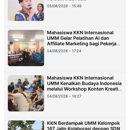
05/08/2026 - 15:49
Mahasiswa KKN Internasional
UMM Gelar Pelatihan AI dan
Affiliate Marketing bagi Pekerja
Migran Indonesia di Taiwan
04/08/2026 - 17:24
Mahasiswa KKN Internasional
UMM Kenalkan Budaya Indonesia
melalui Workshop Konten Kreatif
di Taiwan
04/08/2026 - 10:27
KKN Berdampak UMM Kelompok
167 Jalin Kolaborasi dengan SDN