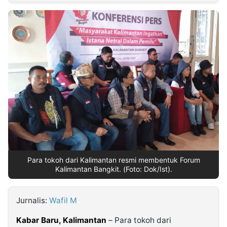
MULTIMEDIA
INDONESIA
Partner
Insight
Suara
Lens
Daily
Jalan
Idealita
Kita
Dinamikapost.com
Radar
Seedbacklink
NTB
Time
IDN
Jogja
Rakyat
News
Notice
Baru
Follow
Kabarbaru
Para tokoh dari Kalimantan resmi membentuk Forum
Kalimantan Bangkit. (Foto: Dok/Ist).
Jurnalis:
Wafil M
Kabar Baru, Kalimantan
– Para tokoh dari