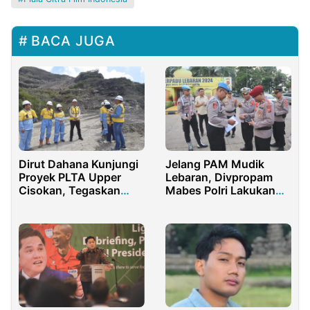
BACA JUGA
Dirut Dahana Kunjungi
Jelang PAM Mudik
Proyek PLTA Upper
Lebaran, Divpropam
Cisokan, Tegaskan
Mabes Polri Lakukan
Komitmen K3 dan Mutu
Gaktibplin di Pos
Kerja
Terpadu Polres
Purwakarta