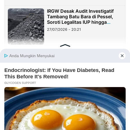
IRGW Desak Audit Investigatif
Tambang Batu Bara di Pessel,
Soroti Legalitas IUP hingga
Stockpile
27/07/2026 - 20:21
Demo di Depan Mabes Polri,
Mahasiswa Desak Berantas
Tambang Batu Bara Ilegal di
Lampung
14/07/2026 - 21:50
PT BNPG Tegaskan Komitmen
Investasi yang Sehat di Hadapan
DPRD Provinsi Gorontalo
12/07/2026 - 10:40