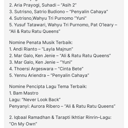
2. Aria Prayogi, Suhadi – “Asih 2”
3. Sutrisno, Satrio Budiono – “Penyalin Cahaya”
4. Sutrisno,Wahyu Tri Purnomo “Yuni”
5. Yusuf Tatawari, Wahyu Tri Purnomo, Pat O’leary –
“Ali & Ratu Ratu Queens”
Nomine Penata Musik Terbaik:
1. Andi Rianto – “Layla Majnun”
2. Mar Galo, Ken Jenie – “Ali & Ratu Ratu Queens”
3. Mar Galo, Ken Jenie – “Yuni”
4. Thoersi Argeswara – “Cinta Bete”
5. Yennu Ariendra – “Penyalin Cahaya”
Nomine Pencipta Lagu Tema Terbaik:
1. Bam Mastro
Lagu: “Never Look Back”
Penyanyi: Aurora Ribero – “Ali & Ratu Ratu Queens”
2. Iqbaal Ramadhan & Tarapti Ikhtiar Rinrin–Lagu:
“On My Own”