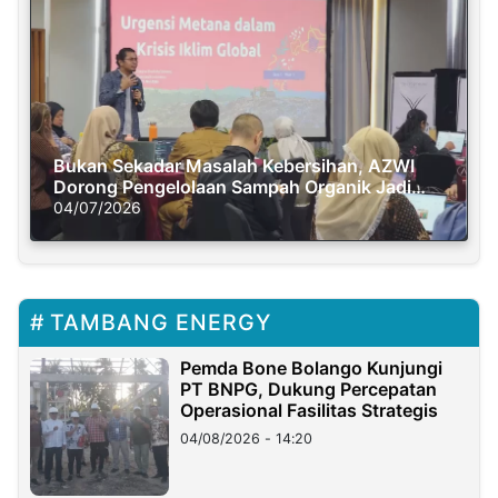
Bukan Sekadar Masalah Kebersihan, AZWI
Dorong Pengelolaan Sampah Organik Jadi
Solusi Krisis Iklim
04/07/2026
TAMBANG ENERGY
Pemda Bone Bolango Kunjungi
PT BNPG, Dukung Percepatan
Operasional Fasilitas Strategis
04/08/2026 - 14:20