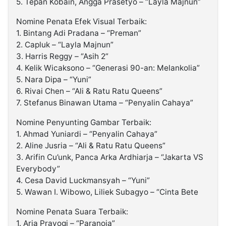
5. Tepan Kobain, Angga Prasetyo – “Layla Majnun”
Nomine Penata Efek Visual Terbaik:
1. Bintang Adi Pradana – “Preman”
2. Capluk – “Layla Majnun”
3. Harris Reggy – “Asih 2”
4. Kelik Wicaksono – “Generasi 90-an: Melankolia”
5. Nara Dipa – “Yuni”
6. Rivai Chen – “Ali & Ratu Ratu Queens”
7. Stefanus Binawan Utama – “Penyalin Cahaya”
Nomine Penyunting Gambar Terbaik:
1. Ahmad Yuniardi – “Penyalin Cahaya”
2. Aline Jusria – “Ali & Ratu Ratu Queens”
3. Arifin Cu’unk, Panca Arka Ardhiarja – “Jakarta VS
Everybody”
4. Cesa David Luckmansyah – “Yuni”
5. Wawan I. Wibowo, Liliek Subagyo – “Cinta Bete
Nomine Penata Suara Terbaik:
1. Aria Prayogi – “Paranoia”