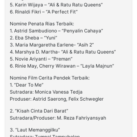
5. Karin Wijaya – “Ali & Ratu Ratu Queens”
6. Rinaldi Fikri – “A Perfect Fit”
Nomine Penata Rias Terbaik:
1. Astrid Sambudiono – “Penyalin Cahaya”
2. Eba Sheba – “Yuni”
3. Maria Margaretha Earlene- “Asih 2”
4. Marshya D. Martha- “Ali & Ratu Ratu Queens”
5. Novie Ariyanti – “Preman”
6. Rinie May, Cherry Wirawan – “Layla Majnun”
Nomine Film Cerita Pendek Terbaik:
1. “Dear To Me”
Sutradara: Monica Vanesa Tedja
Produser: Astrid Saerong, Felix Schwegler
2. “Kisah Cinta Dari Barat”
Sutradara/Produser: M. Reza Fahriyansyah
3. “Laut Memanggilku”
Sutradara: Tumpal Tampubolon