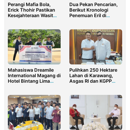
Perangi Mafia Bola,
Dua Pekan Pencarian,
Erick Thohir Pastikan
Berikut Kronologi
Kesejahteraan Wasit
Penemuan Eril di
dan Minta Jadi Whistle
Bendungan Engehalde
Blower
Swiss
Mahasiswa Dreamile
Pulihkan 250 Hektare
International Magang di
Lahan di Karawang,
Hotel Bintang Lima
Asgas RI dan KGPP
Malaysia
Dapat Apresiasi
Jenderal (Purn.)
Dudung!