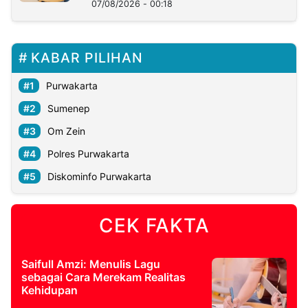
07/08/2026 - 00:18
KABAR PILIHAN
Purwakarta
Sumenep
Om Zein
Polres Purwakarta
Diskominfo Purwakarta
CEK FAKTA
Saifull Amzi: Menulis Lagu
sebagai Cara Merekam Realitas
Kehidupan