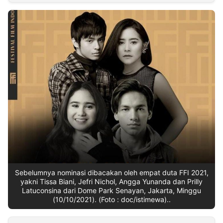
MULTIMEDIA
INDONESIA
Partner
Insight
Suara
Lens
Daily
Jalan
Idealita
Kita
Dinamikapost.com
Radar
Seedbacklink
NTB
Time
IDN
Jogja
Rakyat
News
Notice
Baru
Follow
Kabarbaru
Sebelumnya nominasi dibacakan oleh empat duta FFI 2021,
yakni Tissa Biani, Jefri Nichol, Angga Yunanda dan Prilly
Latuconsina dari Dome Park Senayan, Jakarta, Minggu
(10/10/2021). (Foto : doc/istimewa)..