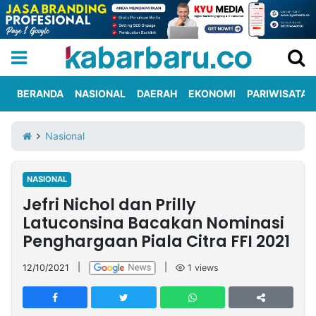
BERANDA
NASIONAL
DAERAH
EKONOMI
PARIWISATA
Informasi
KabarbaruTV
Kirim
Tentang
Nasional
Iklan
Berita
Kami
NASIONAL
Berita
Jefri Nichol dan Prilly
Nasional
International
Olahraga
Entertainment
Daerah
Pariwisata
Kuliner
Kolom
Latuconsina Bacakan Nominasi
Penghargaan Piala Citra FFI 2021
Network
12/10/2021
|
|
1
views
PT
TREETAN