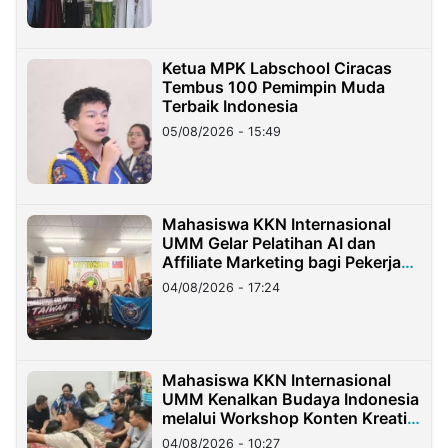
Ketua MPK Labschool Ciracas
Tembus 100 Pemimpin Muda
Terbaik Indonesia
05/08/2026 - 15:49
Mahasiswa KKN Internasional
UMM Gelar Pelatihan AI dan
Affiliate Marketing bagi Pekerja
Migran Indonesia di Taiwan
04/08/2026 - 17:24
Mahasiswa KKN Internasional
UMM Kenalkan Budaya Indonesia
melalui Workshop Konten Kreatif
di Taiwan
04/08/2026 - 10:27