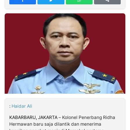
MULTIMEDIA
INDONESIA
Partner
Insight
Suara
Lens
Daily
Jalan
Idealita
Kita
Radar
Seedbacklink
NTB
Time
IDN
Jogja
Rakyat
News
Notice
Baru
Follow
Kabarbaru
:
Haidar Ali
KABARBARU
,
JAKARTA
– Kolonel Penerbang Ridha
Hermawan baru saja dilantik dan menerima