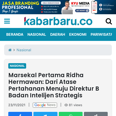
BERANDA
NASIONAL
DAERAH
EKONOMI
PARIWISATA
Informasi
KabarbaruTV
Kirim
Tentang
Nasional
Iklan
Berita
Kami
NASIONAL
Berita
Marsekal Pertama Ridha
Nasional
International
Olahraga
Entertainment
Daerah
Pariwisata
Kuliner
Kolom
Hermawan: Dari Atase
Pertahanan Menuju Direktur B
Badan Intelijen Strategis
Network
23/11/2021
|
|
81
views
PT
TREETAN