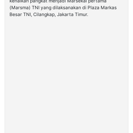
kenaikan pangkat menjadi Marsekal pertama
(Marsma) TNI yang dilaksanakan di Plaza Markas
Besar TNI, Cilangkap, Jakarta Timur.
©
Kabarbaru.co
-
2026
PT.
Kabarbaru
Media
Holding