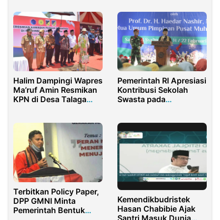
Halim Dampingi Wapres
Pemerintah RI Apresiasi
Ma’ruf Amin Resmikan
Kontribusi Sekolah
KPN di Desa Talaga
Swasta pada
Sulteng
Peningkatan IPM
Terbitkan Policy Paper,
Kemendikbudristek
DPP GMNI Minta
Hasan Chabibie Ajak
Pemerintah Bentuk
Santri Masuk Dunia
BUMN CPO dan Sawit