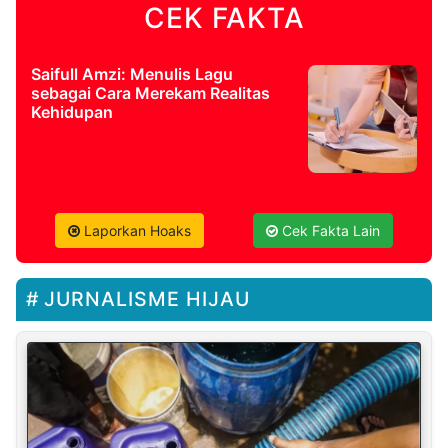
CEK FAKTA
Saifull Amzi: Menulis Lagu
sebagai Cara Merekam Realitas
Kehidupan
Laporkan Hoaks
Cek Fakta Lain
JURNALISME HIJAU