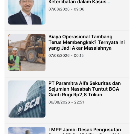
Keterlibatan dalam Kasus
Hilangnya Dana Nasabah Rp2,58
07/08/2026 - 09:06
Miliar
Biaya Operasional Tambang
Terus Membengkak? Ternyata Ini
yang Jadi Akar Masalahnya
07/08/2026 - 00:15
PT Paramitra Alfa Sekuritas dan
Sejumlah Nasabah Tuntut BCA
Ganti Rugi Rp2,8 Triliun
06/08/2026 - 22:51
LMPP Jambi Desak Pengusutan