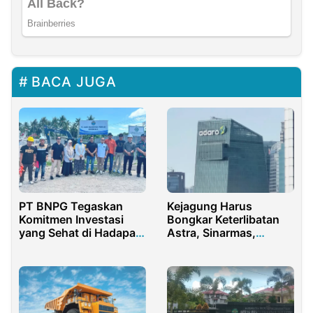
BACA JUGA
PT BNPG Tegaskan
Kejagung Harus
Komitmen Investasi
Bongkar Keterlibatan
yang Sehat di Hadapan
Astra, Sinarmas,
DPRD Provinsi
hingga Adaro dalam
Gorontalo
Skandal Korupsi
Pertamina