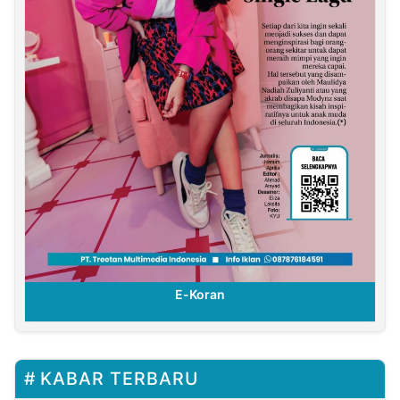
E-Koran
ran
KABAR TERBARU