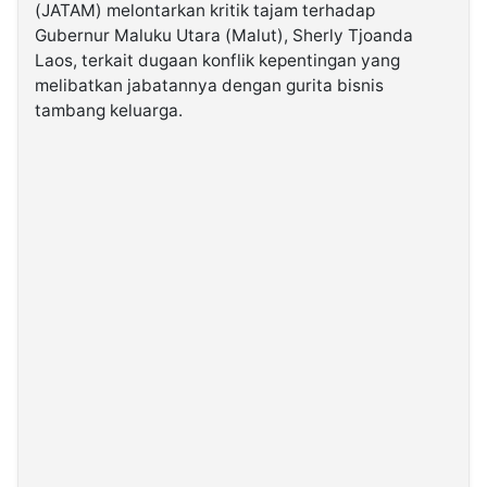
(JATAM) melontarkan kritik tajam terhadap
Gubernur Maluku Utara (Malut), Sherly Tjoanda
©
Laos, terkait dugaan konflik kepentingan yang
Kabarbaru.co
-
melibatkan jabatannya dengan gurita bisnis
2026
tambang keluarga.
PT.
Kabarbaru
Media
Holding