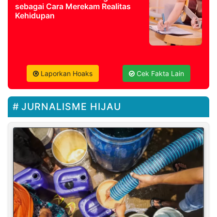
sebagai Cara Merekam Realitas
Kehidupan
Laporkan Hoaks
Cek Fakta Lain
JURNALISME HIJAU