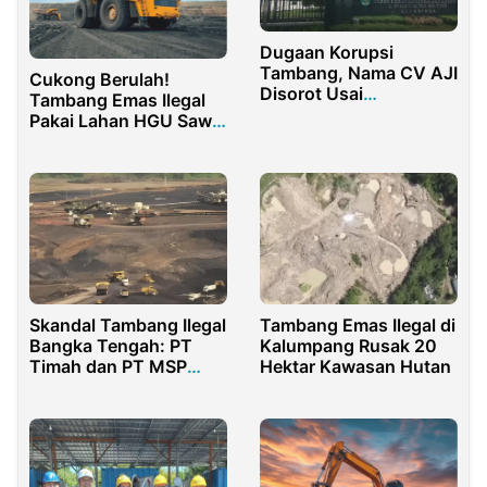
Dugaan Korupsi
Tambang, Nama CV AJI
Cukong Berulah!
Disorot Usai
Tambang Emas Ilegal
Penggeledahan Kantor
Pakai Lahan HGU Sawit
ESDM Kaltim
di Ketapang
Skandal Tambang Ilegal
Tambang Emas Ilegal di
Bangka Tengah: PT
Kalumpang Rusak 20
Timah dan PT MSP
Hektar Kawasan Hutan
Disebut Beli Pasir
Timah Ilegal Senilai
Miliaran