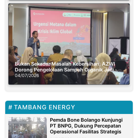
Bukan Sekadar Masalah Kebersihan, AZWI
Dorong Pengelolaan Sampah Organik Jadi
Solusi Krisis Iklim
04/07/2026
TAMBANG ENERGY
Pemda Bone Bolango Kunjungi
PT BNPG, Dukung Percepatan
Operasional Fasilitas Strategis