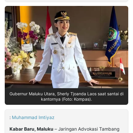
MULTIMEDIA
INDONESIA
Partner
Insight
Suara
Lens
Daily
Jalan
Idealita
Kita
Dinamikapost.com
Radar
Seedbacklink
NTB
Time
IDN
Jogja
Rakyat
News
Notice
Baru
Follow
Kabarbaru
Gubernur Maluku Utara, Sherly Tjoanda Laos saat santai di
kantornya (Foto: Kompas).
:
Muhammad Imtiyaz
Kabar Baru, Maluku
– Jaringan Advokasi Tambang