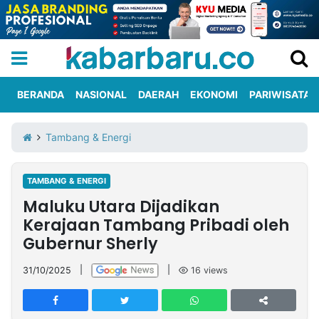
BERANDA
NASIONAL
DAERAH
EKONOMI
PARIWISATA
Informasi
KabarbaruTV
Kirim
Tentang
Tambang & Energi
Iklan
Berita
Kami
TAMBANG & ENERGI
Berita
Maluku Utara Dijadikan
Nasional
International
Olahraga
Entertainment
Daerah
Pariwisata
Kuliner
Kolom
Kerajaan Tambang Pribadi oleh
Gubernur Sherly
Network
31/10/2025
|
|
16
views
PT
TREETAN