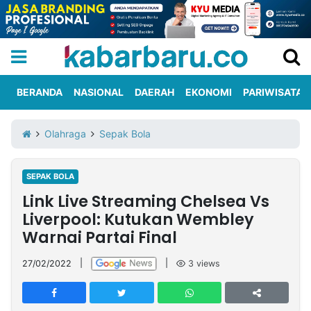
BERANDA
NASIONAL
DAERAH
EKONOMI
PARIWISATA
Informasi
KabarbaruTV
Kirim
Tentang
Olahraga
Sepak Bola
Iklan
Berita
Kami
SEPAK BOLA
Berita
Link Live Streaming Chelsea Vs
Nasional
International
Olahraga
Entertainment
Daerah
Pariwisata
Kuliner
Kolom
Liverpool: Kutukan Wembley
Warnai Partai Final
Network
27/02/2022
|
|
3
views
PT
TREETAN