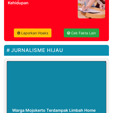
Kehidupan
Laporkan Hoaks
Cek Fakta Lain
JURNALISME HIJAU
Warga Mojokerto Terdampak Limbah Home