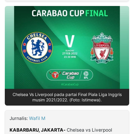
MULTIMEDIA
INDONESIA
Partner
Insight
Suara
Lens
Daily
Jalan
Idealita
Kita
Dinamikapost.com
Radar
Seedbacklink
NTB
Time
IDN
Jogja
Rakyat
News
Notice
Baru
Follow
Kabarbaru
Chelsea Vs Liverpool pada partai Final Piala Liga Inggris
musim 2021/2022. (Foto: Istimewa).
Jurnalis:
Wafil M
KABARBARU,
JAKARTA-
Chelsea vs Liverpool