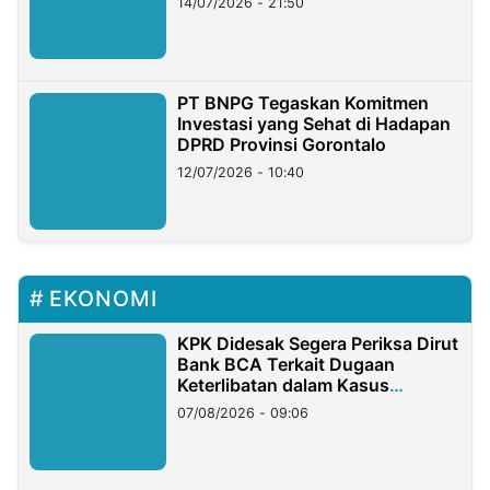
14/07/2026 - 21:50
PT BNPG Tegaskan Komitmen
Investasi yang Sehat di Hadapan
DPRD Provinsi Gorontalo
12/07/2026 - 10:40
EKONOMI
KPK Didesak Segera Periksa Dirut
Bank BCA Terkait Dugaan
Keterlibatan dalam Kasus
Hilangnya Dana Nasabah Rp2,58
07/08/2026 - 09:06
Miliar