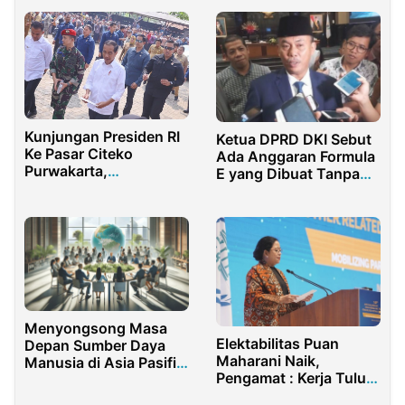
Kunjungan Presiden RI
Ketua DPRD DKI Sebut
Ke Pasar Citeko
Ada Anggaran Formula
Purwakarta,
E yang Dibuat Tanpa
Menyelimuti Rasa
Konfirmasi
Senang Warga Pasar
Menyongsong Masa
Elektabilitas Puan
Depan Sumber Daya
Maharani Naik,
Manusia di Asia Pasifik:
Pengamat : Kerja Tulus
HRMFI Siap Dukung
& Produktif Puan
Asia Pacific HR Forum