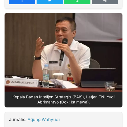
MULTIMEDIA
INDONESIA
Partner
Insight
Suara
Lens
Daily
Jalan
Idealita
Kita
Radar
Seedbacklink
NTB
Time
IDN
Jogja
Rakyat
News
Notice
Baru
Follow
Kabarbaru
Kepala Badan Intelijen Strategis (BAIS), Letjen TNI Yudi
Abrimantyo (Dok: Istimewa).
Jurnalis:
Agung Wahyudi