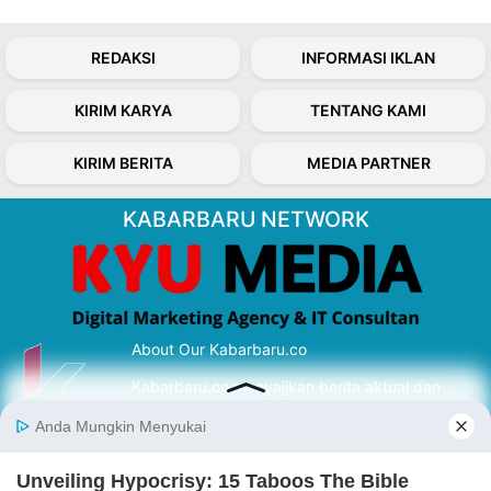
REDAKSI
INFORMASI IKLAN
KIRIM KARYA
TENTANG KAMI
KIRIM BERITA
MEDIA PARTNER
KABARBARU NETWORK
About Our Kabarbaru.co
Kabarbaru.co menyajikan berita aktual dan
inspiratif dari sudut pandang berbaik sangka
serta terverifikasi dari sumber yang tepat.
Follow Kabarbaru