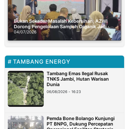
Bukan Sekadar Masalah Kebersihan, AZWI
Dorong Pengelolaan Sampah Organik Jadi
Solusi Krisis Iklim
04/07/2026
TAMBANG ENERGY
Tambang Emas Ilegal Rusak
TNKS Jambi, Hutan Warisan
Dunia
06/08/2026 - 16:23
Pemda Bone Bolango Kunjungi
PT BNPG, Dukung Percepatan