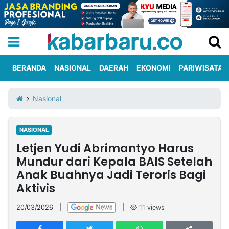
BERANDA
NASIONAL
DAERAH
EKONOMI
PARIWISATA
Informasi
KabarbaruTV
Kirim
Tentang
Nasional
Iklan
Berita
Kami
NASIONAL
Berita
Letjen Yudi Abrimantyo Harus
Nasional
International
Olahraga
Entertainment
Daerah
Pariwisata
Kuliner
Kolom
Mundur dari Kepala BAIS Setelah
Anak Buahnya Jadi Teroris Bagi
Aktivis
Network
20/03/2026
|
|
11
views
PT
TREETAN