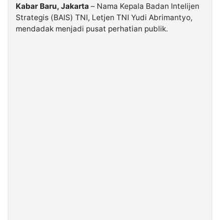
Kabar Baru, Jakarta
– Nama Kepala Badan Intelijen
Strategis (BAIS) TNI, Letjen TNI Yudi Abrimantyo,
©
mendadak menjadi pusat perhatian publik.
Kabarbaru.co
-
2026
PT.
Kabarbaru
Media
Holding