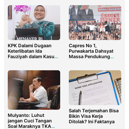
Dirasakan Masyarakat
2025
KPK Dalami Dugaan
Capres No 1,
Keterlibatan Ida
Purwakarta Dahsyat
Fauziyah dalam Kasus
Massa Pendukung
Pemerasan Calon TKA
Tetap Bertahan
Walaupun di Guyur
Hujan
Salah Terjemahan Bisa
Mulyanto: Luhut
Bikin Visa Kerja
jangan Cuci Tangan
Ditolak? Ini Faktanya
Soal Maraknya TKA