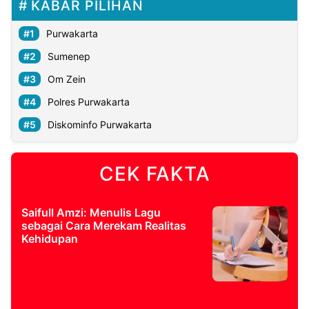
KABAR PILIHAN
Purwakarta
Sumenep
Om Zein
Polres Purwakarta
Diskominfo Purwakarta
CEK FAKTA
Saifull Amzi: Menulis Lagu
sebagai Cara Merekam Realitas
Kehidupan