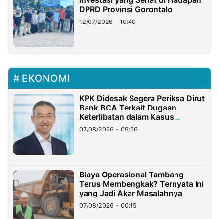
Investasi yang Sehat di Hadapan
DPRD Provinsi Gorontalo
12/07/2026 - 10:40
EKONOMI
KPK Didesak Segera Periksa Dirut
Bank BCA Terkait Dugaan
Keterlibatan dalam Kasus
Hilangnya Dana Nasabah Rp2,58
07/08/2026 - 09:06
Miliar
Biaya Operasional Tambang
Terus Membengkak? Ternyata Ini
yang Jadi Akar Masalahnya
07/08/2026 - 00:15