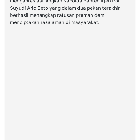
mengapresiasi langkah Kapolda Banten Irjen Pol
Suyudi Ario Seto yang dalam dua pekan terakhir
berhasil menangkap ratusan preman demi
©
Kabarbaru.co
menciptakan rasa aman di masyarakat.
-
2026
PT.
Kabarbaru
Media
Holding