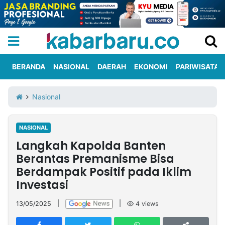
BERANDA
NASIONAL
DAERAH
EKONOMI
PARIWISATA
Informasi
KabarbaruTV
Kirim
Tentang
Nasional
Iklan
Berita
Kami
NASIONAL
Berita
Langkah Kapolda Banten
Nasional
International
Olahraga
Entertainment
Daerah
Pariwisata
Kuliner
Kolom
Berantas Premanisme Bisa
Berdampak Positif pada Iklim
Investasi
Network
13/05/2025
|
|
4
views
PT
TREETAN