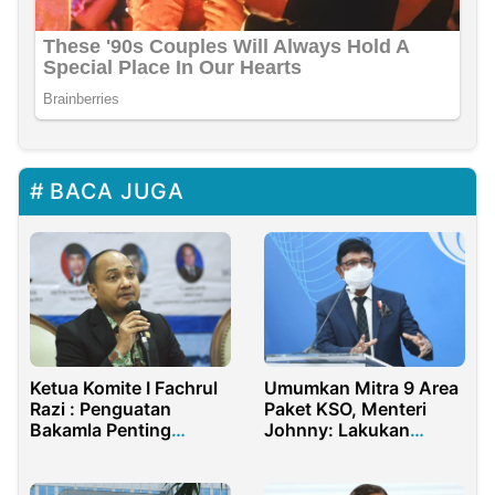
BACA JUGA
Ketua Komite I Fachrul
Umumkan Mitra 9 Area
Razi : Penguatan
Paket KSO, Menteri
Bakamla Penting
Johnny: Lakukan
Menjaga Kedaulatan
Persiapan Integrasi
Bangsa
BTS secara Bertahap