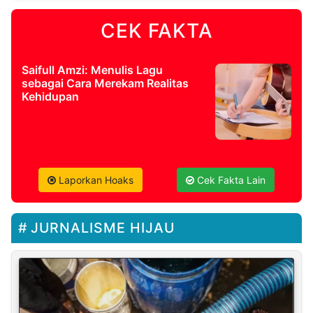
CEK FAKTA
Saifull Amzi: Menulis Lagu
sebagai Cara Merekam Realitas
Kehidupan
Laporkan Hoaks
Cek Fakta Lain
JURNALISME HIJAU