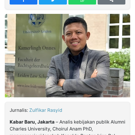
MULTIMEDIA
INDONESIA
Partner
Insight
Suara
Lens
Daily
Jalan
Idealita
Kita
Dinamikapost.com
Radar
Seedbacklink
NTB
Time
IDN
Jogja
Rakyat
News
Notice
Baru
Follow
Kabarbaru
Jurnalis:
Zulfikar Rasyid
Kabar Baru, Jakarta
– Analis kebijakan publik Alumni
Charles University, Choirul Anam PhD,