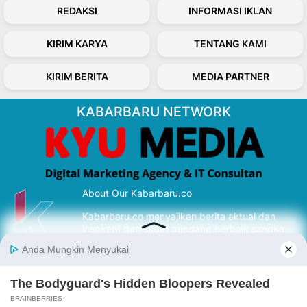
REDAKSI
INFORMASI IKLAN
KIRIM KARYA
TENTANG KAMI
KIRIM BERITA
MEDIA PARTNER
KABARBARU NETWORK
About Our Kabarbaru.co
Kabarbaru.co menyajikan berita aktual dan
inspiratif dari sudut pandang berbaik sangka
serta terverifikasi dari sumber yang tepat.
Follow Kabarbaru