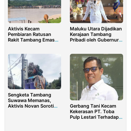
Aktivis Kecam
Maluku Utara Dijadikan
Pembiaran Ratusan
Kerajaan Tambang
Rakit Tambang Emas
Pribadi oleh Gubernur
Ilegal di Teluk Langkap,
Sherly
Desak Aparat Segera
Bertindak
Sengketa Tambang
Suwawa Memanas,
Gerbang Tani Kecam
Aktivis Novan Soroti
Kekerasan PT. Toba
Dugaan Keberpihakan
Pulp Lestari Terhadap
Kapolres
Masyarakat Adat
Natinggir di Tano Batak