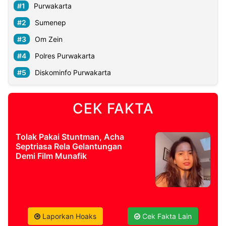
Purwakarta
Sumenep
Om Zein
Polres Purwakarta
Diskominfo Purwakarta
CEK FAKTA
Tolak Pakai Stuntman, Acha
Septriasa Rela Gelantungan
Demi Film Munafik
Laporkan Hoaks
Cek Fakta Lain