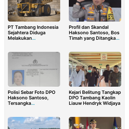
PT Tambang Indonesia
Profil dan Skandal
Sejahtera Diduga
Haksono Santoso, Bos
Melakukan
Timah yang Ditangkap
Pertambangan Ilegal
Polda Metro Jaya
Polisi Sebar Foto DPO
Kejari Belitung Tangkap
Haksono Santoso,
DPO Tambang Kaolin
Tersangka
Liauw Hendryk Widjaya
Penggelapan Jutaan
Dolar Terdeteksi di Luar
Negeri