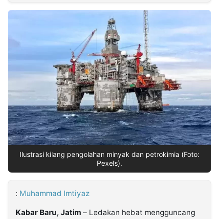
MULTIMEDIA
INDONESIA
Partner
Insight
Suara
Lens
Daily
Jalan
Idealita
Kita
Dinamikapost.com
Radar
Seedbacklink
NTB
Time
IDN
Jogja
Rakyat
News
Notice
Baru
Follow
Kabarbaru
Ilustrasi kilang pengolahan minyak dan petrokimia (Foto:
Pexels).
:
Muhammad Imtiyaz
Kabar Baru, Jatim
– Ledakan hebat mengguncang