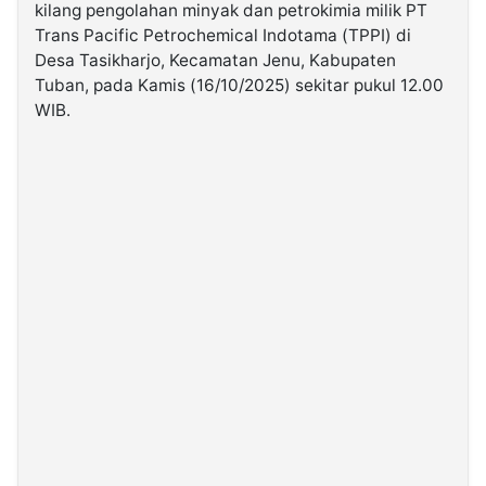
kilang pengolahan minyak dan petrokimia milik PT
Trans Pacific Petrochemical Indotama (TPPI) di
©
Desa Tasikharjo, Kecamatan Jenu, Kabupaten
Kabarbaru.co
-
Tuban, pada Kamis (16/10/2025) sekitar pukul 12.00
2026
WIB.
PT.
Kabarbaru
Media
Holding