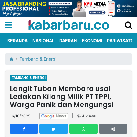
BERANDA
NASIONAL
DAERAH
EKONOMI
PARIWISATA
Informasi
KabarbaruTV
Kirim
Tentang
Tambang & Energi
Iklan
Berita
Kami
TAMBANG & ENERGI
Berita
Langit Tuban Membara usai
Nasional
International
Olahraga
Entertainment
Daerah
Pariwisata
Kuliner
Kolom
Ledakan Kilang Milik PT TPPI,
Warga Panik dan Mengungsi
Network
16/10/2025
|
|
4
views
PT
TREETAN