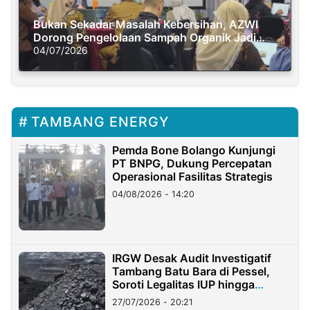
Bukan Sekadar Masalah Kebersihan, AZWI
Dorong Pengelolaan Sampah Organik Jadi
Solusi Krisis Iklim
04/07/2026
TAMBANG ENERGY
Pemda Bone Bolango Kunjungi
PT BNPG, Dukung Percepatan
Operasional Fasilitas Strategis
04/08/2026 - 14:20
IRGW Desak Audit Investigatif
Tambang Batu Bara di Pessel,
Soroti Legalitas IUP hingga
Stockpile
27/07/2026 - 20:21