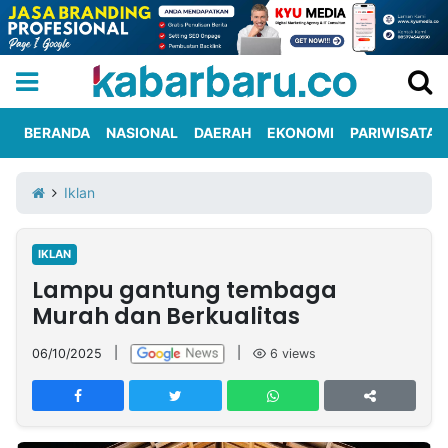
BERANDA
NASIONAL
DAERAH
EKONOMI
PARIWISATA
Informasi
KabarbaruTV
Kirim
Tentang
Iklan
Iklan
Berita
Kami
IKLAN
Berita
Lampu gantung tembaga
Nasional
International
Olahraga
Entertainment
Daerah
Pariwisata
Kuliner
Kolom
Murah dan Berkualitas
06/10/2025
|
|
6
views
Network
PT
TREETAN