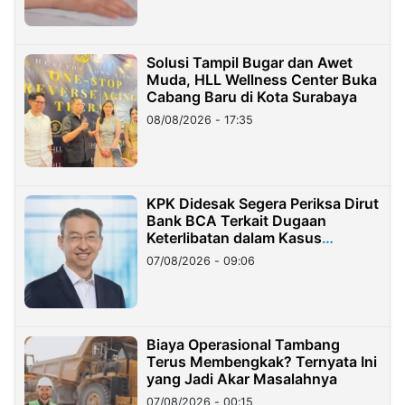
Solusi Tampil Bugar dan Awet
Muda, HLL Wellness Center Buka
Cabang Baru di Kota Surabaya
08/08/2026 - 17:35
KPK Didesak Segera Periksa Dirut
Bank BCA Terkait Dugaan
Keterlibatan dalam Kasus
Hilangnya Dana Nasabah Rp2,58
07/08/2026 - 09:06
Miliar
Biaya Operasional Tambang
Terus Membengkak? Ternyata Ini
yang Jadi Akar Masalahnya
07/08/2026 - 00:15