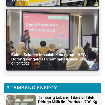
Bukan Sekadar Masalah Kebersihan, AZWI
Dorong Pengelolaan Sampah Organik Jadi
Solusi Krisis Iklim
04/07/2026
TAMBANG ENERGY
Tambang Lobang Tikus di Tilek
Diduga Milik Iin, Produksi 700 Kg