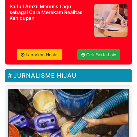
Saifull Amzi: Menulis Lagu
sebagai Cara Merekam Realitas
Kehidupan
Laporkan Hoaks
Cek Fakta Lain
JURNALISME HIJAU