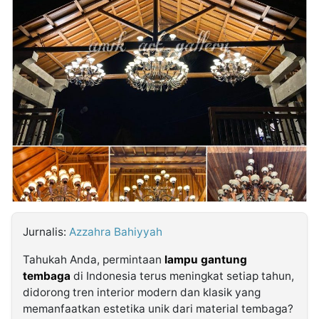
MULTIMEDIA
INDONESIA
Partner
Insight
Suara
Lens
Daily
Jalan
Idealita
Kita
Dinamikapost.com
Radar
Seedbacklink
NTB
Time
IDN
Jogja
Rakyat
News
Notice
Baru
Follow
Kabarbaru
Jurnalis:
Azzahra Bahiyyah
Tahukah Anda, permintaan
lampu gantung
tembaga
di Indonesia terus meningkat setiap tahun,
didorong tren interior modern dan klasik yang
memanfaatkan estetika unik dari material tembaga?