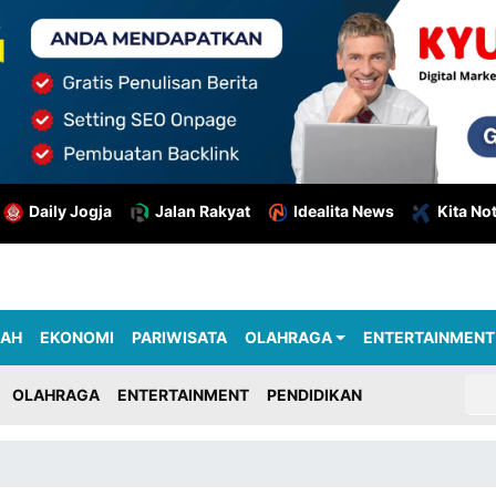
Daily Jogja
Jalan Rakyat
Idealita News
Kita No
RAH
EKONOMI
PARIWISATA
OLAHRAGA
ENTERTAINMENT
OLAHRAGA
ENTERTAINMENT
PENDIDIKAN