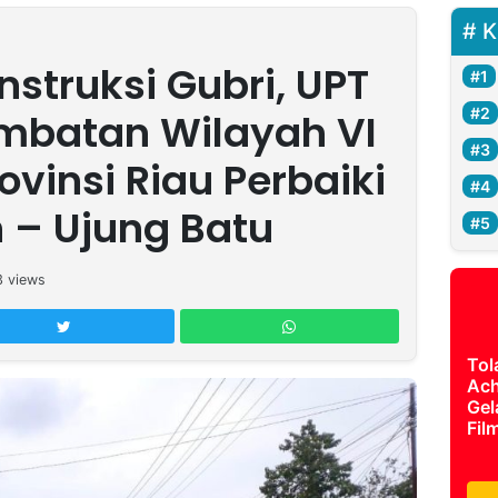
K
struksi Gubri, UPT
mbatan Wilayah VI
vinsi Riau Perbaiki
 – Ujung Batu
3
views
Tol
Ach
Gel
Fil