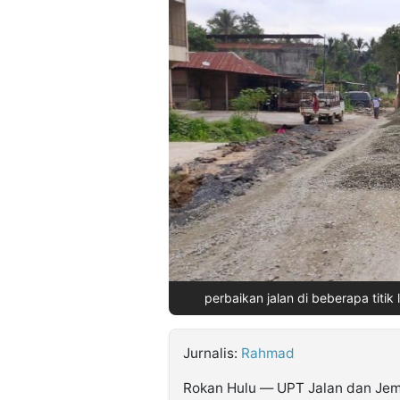
©
Kabarbaru.co
-
2026
PT.
Kabarbaru
Media
Holding
perbaikan jalan di beberapa titik 
Jurnalis:
Rahmad
Rokan Hulu — UPT Jalan dan Jem