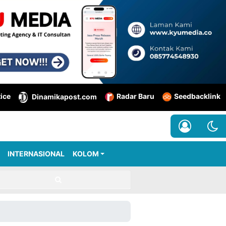
tice
Radar Baru
Seedbacklink
Dinamikapost.com
INTERNASIONAL
KOLOM