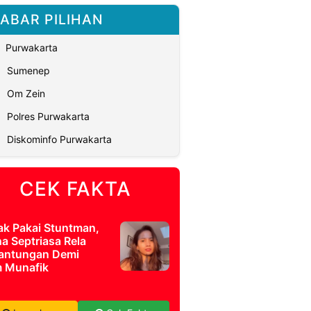
ABAR PILIHAN
Purwakarta
Sumenep
Om Zein
Polres Purwakarta
Diskominfo Purwakarta
CEK FAKTA
ak Pakai Stuntman,
a Septriasa Rela
antungan Demi
m Munafik