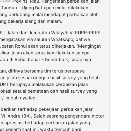
PP Provinsi Riau. Pengerjaan perbaikan jalan
Tandun – Ujung Batu pun mulai dilakukan.
n yang berlubang mulai mendapat perbaikan oleh
ang bekerja siang dan malam.
 UPT Jalan dan Jembatan Wilayah VI PUPR-PKPP
ra mengatakan via saluran WhatsApp, bahwa
upaten Rohul akan terus dikerjakan. “Mengingat
aikan jalan akan terus kami lakukan sampai
 ada di Rohul benar – benar baik,” ucap nya.
an, dirinya bersama tim terus berupaya
an jalan sesuai dengan hasil survey yang telah
 UPT berupaya melakukan perbaikan jalan
 lokasi sesuai pemetaan dan hasil survey yang
,” imbuh nya lagi.
diberikan terhadap pekerjaan perbaikan jalan
 VI. Andre (34), Salah seorang pengendara motor
 apresiasi terhadap perbaikan jalan yang
us seperti saat ini, waktu tempuh bagi