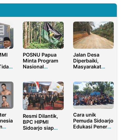
MMI
POSNU Papua
Jalan Desa
Minta Program
Diperbaiki,
Tidak
Nasional
Masyarakat
Libatkan SDM
Desa Kota Baru
OAP
Apresiasi Kinerja
Rp1,8
Dinas PUPR
Rohul
ter
Cara unik
Resmi Dilantik,
onesia
Pemuda Sidoarjo
BPC HIPMI
m
Edukasi Penerus
Sidoarjo siap
baik
Bangsa
Berkolaborasi
i
Tumbuhkan