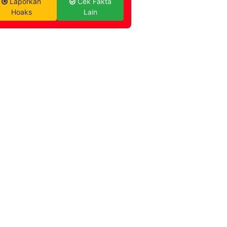
Laporkan
Cek Fakta
Hoaks
Lain