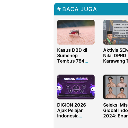
BACA JUGA
Kasus DBD di
Aktivis SE
Sumenep
Nilai DPRD
Tembus 784
Karawang 
Orang Per Juni
Tegas soal
2025, 3 Balita
Proyek
Meninggal
Videotron 
Miliar
DIGION 2026
Seleksi Mis
Ajak Pelajar
Global Ind
Indonesia
2024: Ena
Mengembangkan
Finalis Ter
Kompetensi
Berasal dar