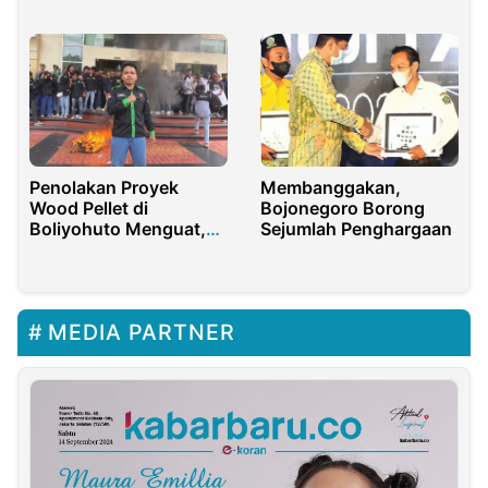
2021
Bakal Jadi Tersangka
Membanggakan,
Penolakan Proyek
Bojonegoro Borong
Wood Pellet di
Sejumlah Penghargaan
Boliyohuto Menguat,
Aktivis Tofandra
Pulubuhu Tegaskan
Ancaman Lingkungan
MEDIA PARTNER