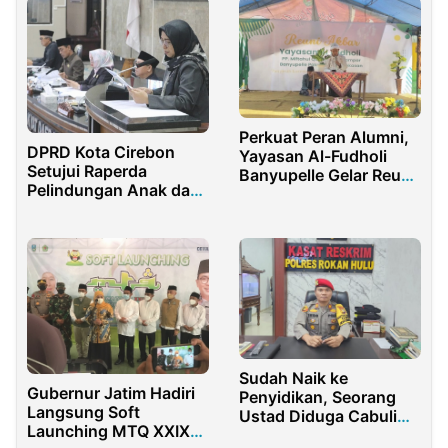
Huntu Selatan
Perkuat Peran Alumni,
DPRD Kota Cirebon
Yayasan Al-Fudholi
Setujui Raperda
Banyupelle Gelar Reuni
Pelindungan Anak dan
Akbar ke-II
Perubahan Rancangan
KUA PPAS
Sudah Naik ke
Gubernur Jatim Hadiri
Penyidikan, Seorang
Langsung Soft
Ustad Diduga Cabuli
Launching MTQ XXIX
Santri di Pesantren