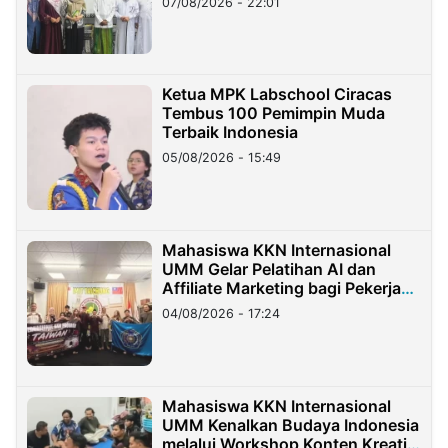
07/08/2026 - 22:01
Ketua MPK Labschool Ciracas
Tembus 100 Pemimpin Muda
Terbaik Indonesia
05/08/2026 - 15:49
Mahasiswa KKN Internasional
UMM Gelar Pelatihan AI dan
Affiliate Marketing bagi Pekerja
Migran Indonesia di Taiwan
04/08/2026 - 17:24
Mahasiswa KKN Internasional
UMM Kenalkan Budaya Indonesia
melalui Workshop Konten Kreatif