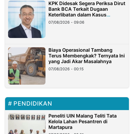
KPK Didesak Segera Periksa Dirut
Bank BCA Terkait Dugaan
Keterlibatan dalam Kasus
Hilangnya Dana Nasabah Rp2,58
07/08/2026 - 09:06
Miliar
Biaya Operasional Tambang
Terus Membengkak? Ternyata Ini
yang Jadi Akar Masalahnya
07/08/2026 - 00:15
PENDIDIKAN
Peneliti UIN Malang Teliti Tata
Kelola Lahan Pesantren di
Martapura