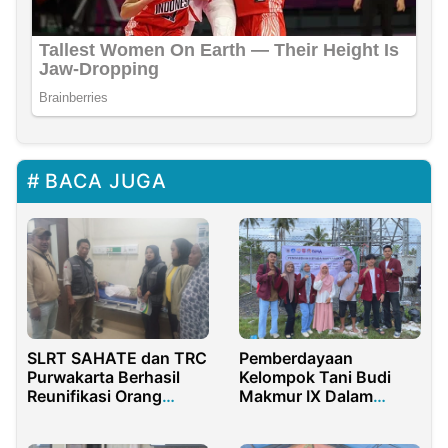
BACA JUGA
SLRT SAHATE dan TRC
Pemberdayaan
Purwakarta Berhasil
Kelompok Tani Budi
Reunifikasi Orang
Makmur IX Dalam
Terlantar Sakit, Kembali
Pemanfaatan
ke Pelukan Keluarga
Vermikompos di Desa