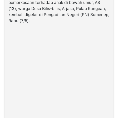
pemerkosaan terhadap anak di bawah umur, AS
(13), warga Desa Bilis-bilis, Arjasa, Pulau Kangean,
©
kembali digelar di Pengadilan Negeri (PN) Sumenep,
Kabarbaru.co
-
Rabu (7/5).
2026
PT.
Kabarbaru
Media
Holding