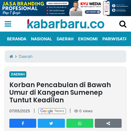
BERANDA
NASIONAL
DAERAH
EKONOMI
PARIWISATA
Informasi
KabarbaruTV
Kirim
Tentang
Daerah
Iklan
Berita
Kami
DAERAH
Berita
Korban Pencabulan di Bawah
Nasional
International
Olahraga
Entertainment
Daerah
Pariwisata
Kuliner
Kolom
Umur di Kangean Sumenep
Tuntut Keadilan
Network
07/05/2025
|
|
0
views
PT
TREETAN