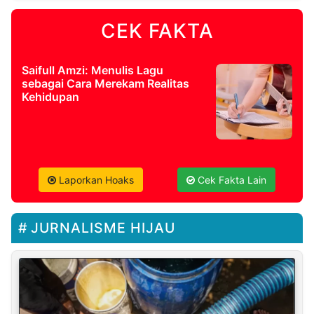
CEK FAKTA
Saifull Amzi: Menulis Lagu
sebagai Cara Merekam Realitas
Kehidupan
Laporkan Hoaks
Cek Fakta Lain
JURNALISME HIJAU