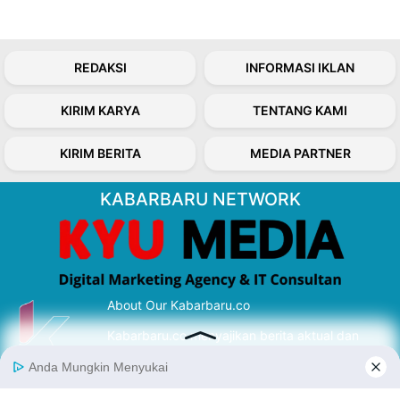
REDAKSI
INFORMASI IKLAN
KIRIM KARYA
TENTANG KAMI
KIRIM BERITA
MEDIA PARTNER
KABARBARU NETWORK
About Our Kabarbaru.co
Kabarbaru.co menyajikan berita aktual dan
inspiratif dari sudut pandang berbaik sangka
serta terverifikasi dari sumber yang tepat.