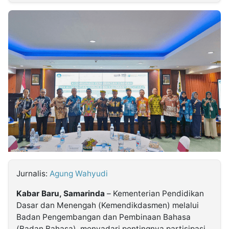
MULTIMEDIA
INDONESIA
Partner
Insight
Suara
Lens
Daily
Jalan
Idealita
Kita
Dinamikapost.com
Radar
Seedbacklink
NTB
Time
IDN
Jogja
Rakyat
News
Notice
Baru
Follow
Kabarbaru
Jurnalis:
Agung Wahyudi
Kabar Baru, Samarinda
– Kementerian Pendidikan
Dasar dan Menengah (Kemendikdasmen) melalui
Badan Pengembangan dan Pembinaan Bahasa
(Badan Bahasa), menyadari pentingnya partisipasi