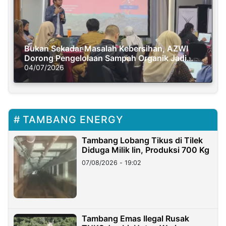
Bukan Sekadar Masalah Kebersihan, AZWI
Dorong Pengelolaan Sampah Organik Jadi
Solusi Krisis Iklim
04/07/2026
TAMBANG ENERGY
Tambang Lobang Tikus di Tilek
Diduga Milik Iin, Produksi 700 Kg
07/08/2026 - 19:02
Tambang Emas Ilegal Rusak