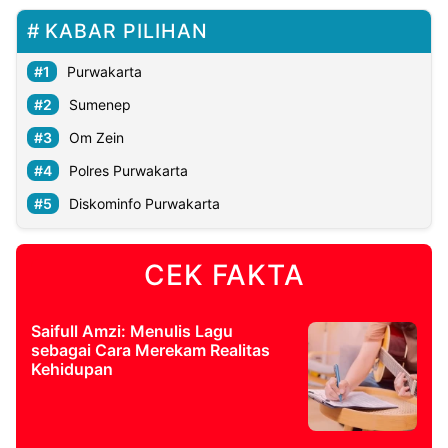
KABAR PILIHAN
Purwakarta
Sumenep
Om Zein
Polres Purwakarta
Diskominfo Purwakarta
CEK FAKTA
Saifull Amzi: Menulis Lagu
sebagai Cara Merekam Realitas
Kehidupan