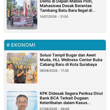
Demo di Depan Mabes Polri,
Mahasiswa Desak Berantas
Tambang Batu Bara Ilegal di
Lampung
14/07/2026 - 21:50
EKONOMI
Solusi Tampil Bugar dan Awet
Muda, HLL Wellness Center Buka
Cabang Baru di Kota Surabaya
08/08/2026 - 17:35
KPK Didesak Segera Periksa Dirut
Bank BCA Terkait Dugaan
Keterlibatan dalam Kasus
Hilangnya Dana Nasabah Rp2,58
07/08/2026 - 09:06