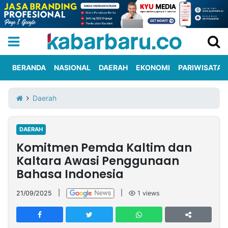
BERANDA
NASIONAL
DAERAH
EKONOMI
PARIWISATA
Informasi
KabarbaruTV
Kirim
Tentang
Daerah
Iklan
Berita
Kami
DAERAH
Berita
Komitmen Pemda Kaltim dan
Nasional
International
Olahraga
Entertainment
Daerah
Pariwisata
Kuliner
Kolom
Kaltara Awasi Penggunaan
Bahasa Indonesia
Network
21/09/2025
|
|
1
views
PT
TREETAN