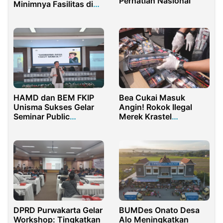
Perhatian Nasional
Minimnya Fasilitas di
Wisata Kurenai
HAMD dan BEM FKIP
Bea Cukai Masuk
Unisma Sukses Gelar
Angin! Rokok Ilegal
Seminar Public
Merek Krastel
Speaking
Menjamur di Provinsi
Lampung dan Jambi
DPRD Purwakarta Gelar
BUMDes Onato Desa
Workshop: Tingkatkan
Alo Meningkatkan