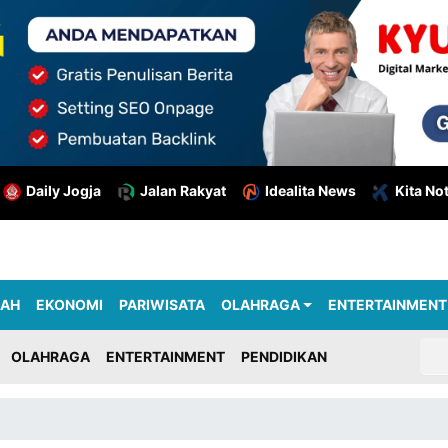
Daily Jogja
Jalan Rakyat
Idealita News
Kita No
RAH
EKONOMI
PARIWISATA
OLAHRAGA
ENTERTAINMENT
OLAHRAGA
ENTERTAINMENT
PENDIDIKAN