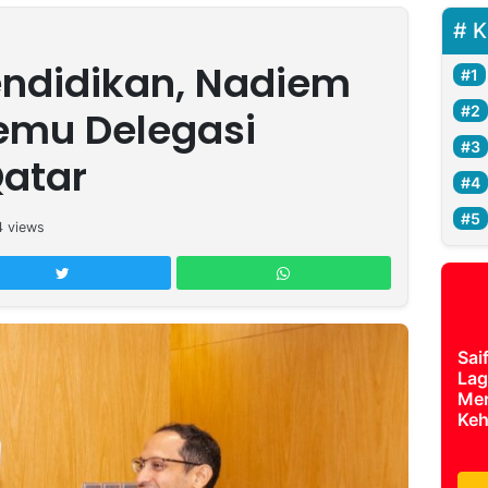
K
endidikan, Nadiem
emu Delegasi
atar
4
views
Sai
Lag
Mer
Keh