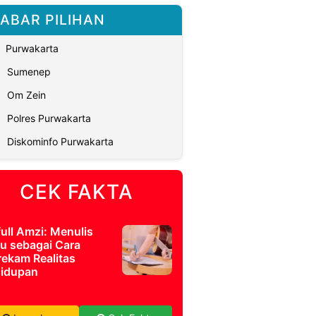
ABAR PILIHAN
Purwakarta
Sumenep
Om Zein
Polres Purwakarta
Diskominfo Purwakarta
CEK FAKTA
full Amzi: Menulis
u sebagai Cara
ekam Realitas
idupan