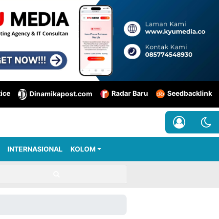
tice
Radar Baru
Seedbacklink
Dinamikapost.com
INTERNASIONAL
KOLOM