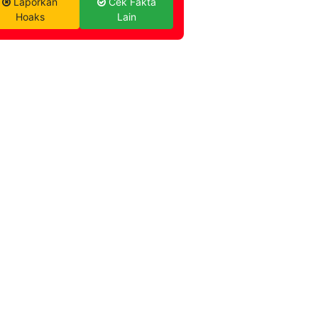
Laporkan
Cek Fakta
Hoaks
Lain