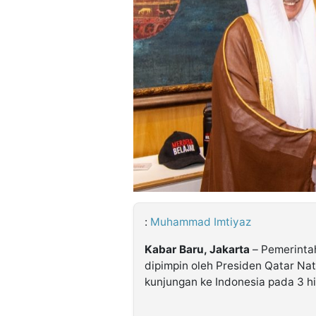
©
Kabarbaru.co
-
2026
PT.
Kabarbaru
Media
Holding
:
Muhammad Imtiyaz
Kabar Baru, Jakarta
– Pemerinta
dipimpin oleh Presiden Qatar Nat
kunjungan ke Indonesia pada 3 hi