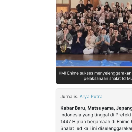
©
Kabarbaru.co
-
2026
PT.
Kabarbaru
Media
Holding
KMI Ehime sukses menyelenggarakan 
pelaksanaan shalat Id Mu
Jurnalis:
Arya Putra
Kabar Baru, Matsuyama, Jepan
Indonesia yang tinggal di Prefekt
1447 Hijriah berjamaah di Ehi
Shalat Ied kali ini diselenggara