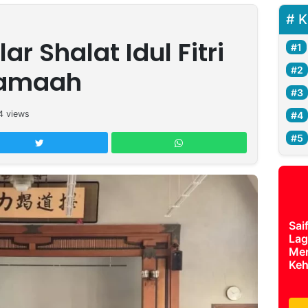
K
r Shalat Idul Fitri
Jamaah
4
views
Sai
Lag
Mer
Keh