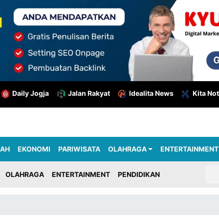
Daily Jogja
Jalan Rakyat
Idealita News
Kita Not
RAH
EKONOMI
PARIWISATA
OLAHRAGA
ENTERTAINMENT
OLAHRAGA
ENTERTAINMENT
PENDIDIKAN