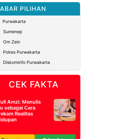
ABAR PILIHAN
Purwakarta
Sumenep
Om Zein
Polres Purwakarta
Diskominfo Purwakarta
CEK FAKTA
full Amzi: Menulis
u sebagai Cara
ekam Realitas
idupan