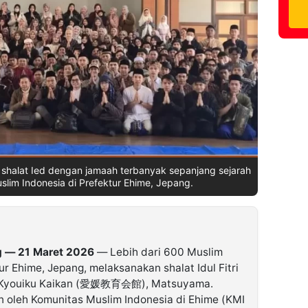
shalat Ied dengan jamaah terbanyak sepanjang sejarah
slim Indonesia di Prefektur Ehime, Jepang.
g — 21 Maret 2026
— Lebih dari 600 Muslim
ur Ehime, Jepang, melaksanakan shalat Idul Fitri
me Kyouiku Kaikan (愛媛教育会館), Matsuyama.
kan oleh Komunitas Muslim Indonesia di Ehime (KMI