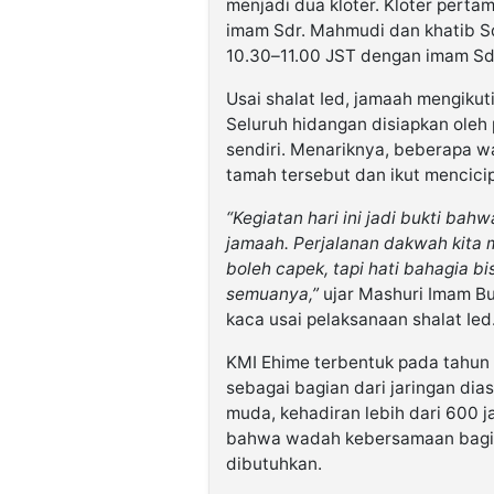
menjadi dua kloter. Kloter pert
imam Sdr. Mahmudi dan khatib Sdr
10.30–11.00 JST dengan imam Sdr
Usai shalat Ied, jamaah mengiku
Seluruh hidangan disiapkan oleh 
sendiri. Menariknya, beberapa w
tamah tersebut dan ikut mencici
“Kegiatan hari ini jadi bukti b
jamaah. Perjalanan dakwah kita m
boleh capek, tapi hati bahagia 
semuanya,”
ujar Mashuri Imam Bu
kaca usai pelaksanaan shalat Ied
KMI Ehime terbentuk pada tahun 
sebagai bagian dari jaringan dia
muda, kehadiran lebih dari 600 j
bahwa wadah kebersamaan bagi 
dibutuhkan.