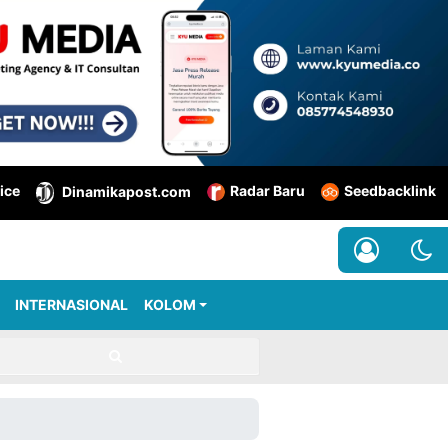
ice
Radar Baru
Seedbacklink
Dinamikapost.com
INTERNASIONAL
KOLOM