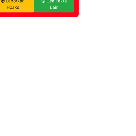
Laporkan
Cek Fakta
Hoaks
Lain