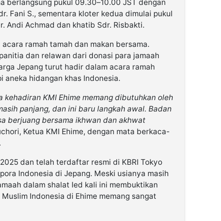
ama berlangsung pukul 09.30–10.00 JST dengan
. Fani S., sementara kloter kedua dimulai pukul
. Andi Achmad dan khatib Sdr. Risbakti.
ti acara ramah tamah dan makan bersama.
panitia dan relawan dari donasi para jamaah
arga Jepang turut hadir dalam acara ramah
pi aneka hidangan khas Indonesia.
ahwa kehadiran KMI Ehime memang dibutuhkan oleh
asih panjang, dan ini baru langkah awal. Badan
bisa berjuang bersama ikhwan dan akhwat
chori, Ketua KMI Ehime, dengan mata berkaca-
.
2025 dan telah terdaftar resmi di KBRI Tokyo
spora Indonesia di Jepang. Meski usianya masih
amaah dalam shalat Ied kali ini membuktikan
Muslim Indonesia di Ehime memang sangat