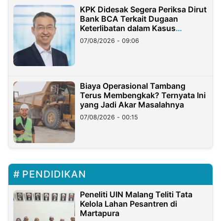
KPK Didesak Segera Periksa Dirut
Bank BCA Terkait Dugaan
Keterlibatan dalam Kasus
Hilangnya Dana Nasabah Rp2,58
07/08/2026 - 09:06
Miliar
Biaya Operasional Tambang
Terus Membengkak? Ternyata Ini
yang Jadi Akar Masalahnya
07/08/2026 - 00:15
PENDIDIKAN
Peneliti UIN Malang Teliti Tata
Kelola Lahan Pesantren di
Martapura