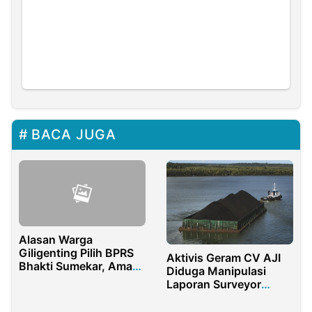
BACA JUGA
Alasan Warga
Giligenting Pilih BPRS
Aktivis Geram CV AJI
Bhakti Sumekar, Aman
Diduga Manipulasi
dari Pembobolan
Laporan Surveyor
untuk Loloskan Batu
Bara Ilegal di Perairan