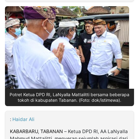
MULTIMEDIA
INDONESIA
Partner
Insight
Suara
Lens
Daily
Jalan
Idealita
Kita
Dinamikapost.com
Radar
Seedbacklink
NTB
Time
IDN
Jogja
Rakyat
News
Notice
Baru
Follow
Kabarbaru
Potret Ketua DPD RI, LaNyalla Mattalitti bersama beberapa
tokoh di kabupaten Tabanan. (Foto: dok/istimewa).
:
Haidar Ali
KABARBARU
,
TABANAN
– Ketua DPD RI, AA LaNyalla
Mahmud Mattalitti, menyerap sejumlah aspirasi dari