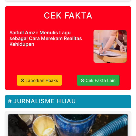
CEK FAKTA
Saifull Amzi: Menulis Lagu
sebagai Cara Merekam Realitas
Kehidupan
Laporkan Hoaks
Cek Fakta Lain
JURNALISME HIJAU