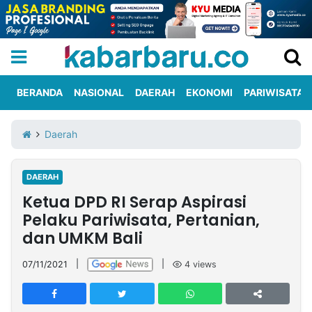
BERANDA
NASIONAL
DAERAH
EKONOMI
PARIWISATA
Informasi
KabarbaruTV
Kirim
Tentang
Daerah
Iklan
Berita
Kami
DAERAH
Berita
Ketua DPD RI Serap Aspirasi
Nasional
International
Olahraga
Entertainment
Daerah
Pariwisata
Kuliner
Kolom
Pelaku Pariwisata, Pertanian,
dan UMKM Bali
Network
07/11/2021
|
|
4
views
PT
TREETAN