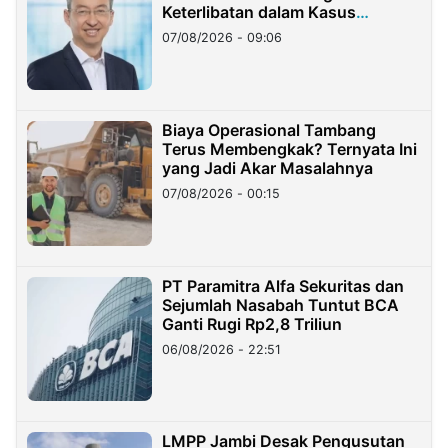
Keterlibatan dalam Kasus
Hilangnya Dana Nasabah Rp2,58
07/08/2026 - 09:06
Miliar
Biaya Operasional Tambang
Terus Membengkak? Ternyata Ini
yang Jadi Akar Masalahnya
07/08/2026 - 00:15
PT Paramitra Alfa Sekuritas dan
Sejumlah Nasabah Tuntut BCA
Ganti Rugi Rp2,8 Triliun
06/08/2026 - 22:51
LMPP Jambi Desak Pengusutan