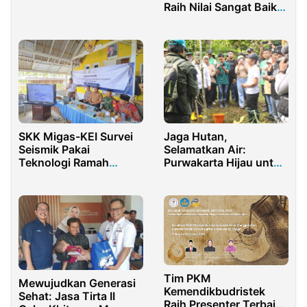
Usai Melakukan
Raih Nilai Sangat Baik
Pencurian Kabel
di Survei Kepuasan
Taman, Satu Orang
Masyarakat
Tenaga Honorer
SKK Migas-KEI Survei
Jaga Hutan,
Seismik Pakai
Selamatkan Air:
Teknologi Ramah
Purwakarta Hijau untuk
Lingkungan di West
Masa Depan
Kangean
Tim PKM
Mewujudkan Generasi
Kemendikbudristek
Sehat: Jasa Tirta II
Raih Presenter Terbaik