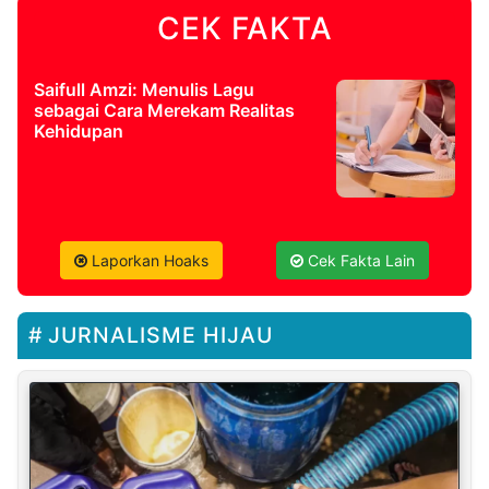
CEK FAKTA
Saifull Amzi: Menulis Lagu
sebagai Cara Merekam Realitas
Kehidupan
Laporkan Hoaks
Cek Fakta Lain
JURNALISME HIJAU