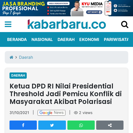
BERANDA
NASIONAL
DAERAH
EKONOMI
PARIWISATA
Informasi
KabarbaruTV
Kirim
Tentang
Daerah
Iklan
Berita
Kami
DAERAH
Berita
Ketua DPD RI Nilai Presidential
Nasional
International
Olahraga
Entertainment
Daerah
Pariwisata
Kuliner
Kolom
Threshold Jadi Pemicu Konflik di
Masyarakat Akibat Polarisasi
Network
31/10/2021
|
|
2
views
PT
TREETAN