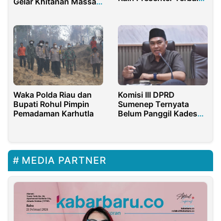
Gelar Khitanan Massal
Di Forum Ilmiah
di Sukasari
Nasional
Komisi III DPRD
Waka Polda Riau dan
Sumenep Ternyata
Bupati Rohul Pimpin
Belum Panggil Kades
Pemadaman Karhutla
Penerima BSPS
MEDIA PARTNER