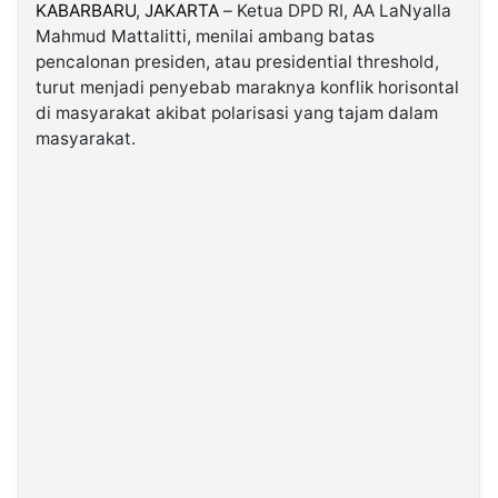
KABARBARU
,
JAKARTA
– Ketua DPD RI, AA LaNyalla
Mahmud Mattalitti, menilai ambang batas
©
pencalonan presiden, atau presidential threshold,
Kabarbaru.co
-
turut menjadi penyebab maraknya konflik horisontal
2026
di masyarakat akibat polarisasi yang tajam dalam
masyarakat.
PT.
Kabarbaru
Media
Holding