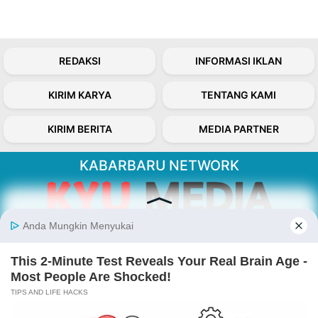
REDAKSI
INFORMASI IKLAN
KIRIM KARYA
TENTANG KAMI
KIRIM BERITA
MEDIA PARTNER
KABARBARU NETWORK
About Our Kabarbaru.co
Kabarbaru.co menyajikan berita aktual dan
inspiratif dari sudut pandang berbaik sangka
serta terverifikasi dari sumber yang tepat.