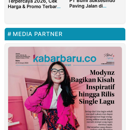
PT Bumi Suksesindo
Terpercaya 2026, Cek
Paving Jalan di
Harga & Promo Terbaru
Pesanggaran
Nasmoco
Banyuwangi 12,94 KM,
Berikut Titik Lokasinya
MEDIA PARTNER