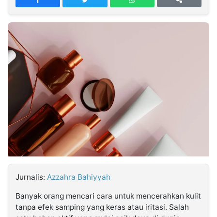
MULTIMEDIA
INDONESIA
Partner
Insight
Suara
Lens
Daily
Jalan
Idealita
Kita
Dinamikapost.com
Radar
Seedbacklink
NTB
Time
IDN
Jogja
Rakyat
News
Notice
Baru
Follow
Kabarbaru
Jurnalis:
Azzahra Bahiyyah
Banyak orang mencari cara untuk mencerahkan kulit
tanpa efek samping yang keras atau iritasi. Salah