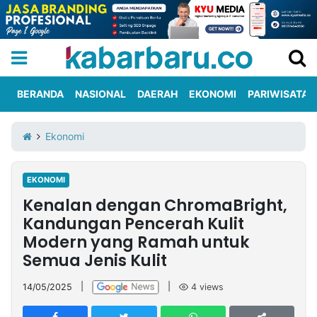
BERANDA
NASIONAL
DAERAH
EKONOMI
PARIWISATA
Informasi
KabarbaruTV
Kirim
Tentang
Ekonomi
Iklan
Berita
Kami
EKONOMI
Berita
Kenalan dengan ChromaBright,
Nasional
International
Olahraga
Entertainment
Daerah
Pariwisata
Kuliner
Kolom
Kandungan Pencerah Kulit
Modern yang Ramah untuk
Semua Jenis Kulit
Network
14/05/2025
|
|
4
views
PT
TREETAN