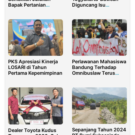
Bapak Pertanian
Diguncang Isu
Modern Indonesia
Skandal-Ilegal
Untuk Amran Sulaiman
PKS Apresiasi Kinerja
Perlawanan Mahasiswa
LOSARI di Tahun
Bandung Terhadap
Pertama Kepemimpinan
Omnibuslaw Terus
Berlanjut
Sepanjang Tahun 2024
Dealer Toyota Kudus