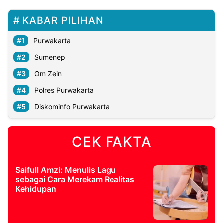
KABAR PILIHAN
Purwakarta
Sumenep
Om Zein
Polres Purwakarta
Diskominfo Purwakarta
CEK FAKTA
Saifull Amzi: Menulis Lagu
sebagai Cara Merekam Realitas
Kehidupan