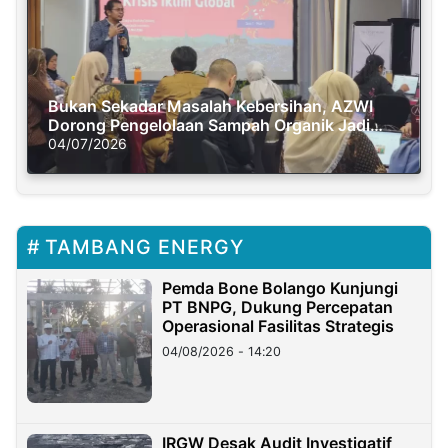
Bukan Sekadar Masalah Kebersihan, AZWI
Dorong Pengelolaan Sampah Organik Jadi
Solusi Krisis Iklim
04/07/2026
TAMBANG ENERGY
Pemda Bone Bolango Kunjungi
PT BNPG, Dukung Percepatan
Operasional Fasilitas Strategis
04/08/2026 - 14:20
IRGW Desak Audit Investigatif