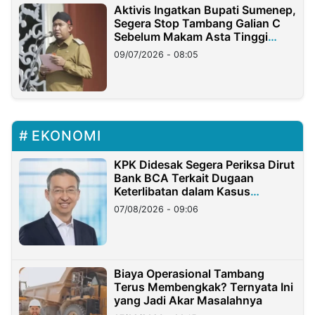
Aktivis Ingatkan Bupati Sumenep,
Segera Stop Tambang Galian C
Sebelum Makam Asta Tinggi
Longsor
09/07/2026 - 08:05
EKONOMI
KPK Didesak Segera Periksa Dirut
Bank BCA Terkait Dugaan
Keterlibatan dalam Kasus
Hilangnya Dana Nasabah Rp2,58
07/08/2026 - 09:06
Miliar
Biaya Operasional Tambang
Terus Membengkak? Ternyata Ini
yang Jadi Akar Masalahnya