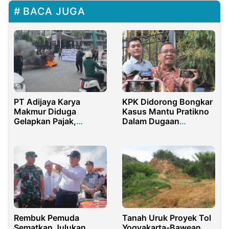
BACA JUGA
PT Adijaya Karya
KPK Didorong Bongkar
Makmur Diduga
Kasus Mantu Pratikno
Gelapkan Pajak,
Dalam Dugaan
Ratusan Mahasiswa
Kejahatan Kapal Ilegal
Demo Bakrie Tower
Rembuk Pemuda
Tanah Uruk Proyek Tol
Sematkan Julukan
Yogyakarta-Bawean