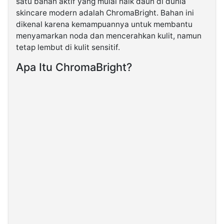
satu bahan aktif yang mulai naik daun di dunia
skincare modern adalah ChromaBright. Bahan ini
dikenal karena kemampuannya untuk membantu
©
Kabarbaru.co
menyamarkan noda dan mencerahkan kulit, namun
-
2026
tetap lembut di kulit sensitif.
Apa Itu ChromaBright?
PT.
Kabarbaru
Media
Holding