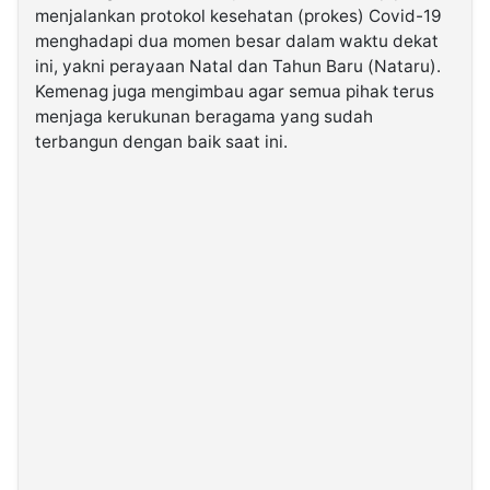
menjalankan protokol kesehatan (prokes) Covid-19
menghadapi dua momen besar dalam waktu dekat
©
ini, yakni perayaan Natal dan Tahun Baru (Nataru).
Kabarbaru.co
-
Kemenag juga mengimbau agar semua pihak terus
2026
menjaga kerukunan beragama yang sudah
terbangun dengan baik saat ini.
PT.
Kabarbaru
Media
Holding