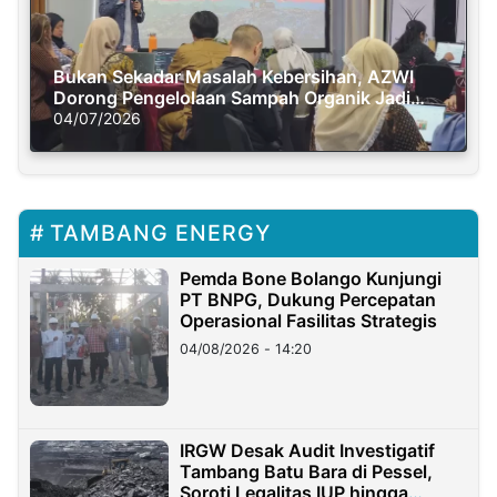
Bukan Sekadar Masalah Kebersihan, AZWI
Dorong Pengelolaan Sampah Organik Jadi
Solusi Krisis Iklim
04/07/2026
TAMBANG ENERGY
Pemda Bone Bolango Kunjungi
PT BNPG, Dukung Percepatan
Operasional Fasilitas Strategis
04/08/2026 - 14:20
IRGW Desak Audit Investigatif
Tambang Batu Bara di Pessel,
Soroti Legalitas IUP hingga