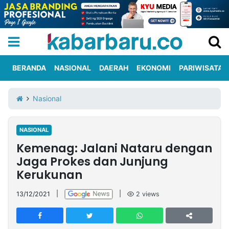
BERANDA
NASIONAL
DAERAH
EKONOMI
PARIWISATA
Informasi
KabarbaruTV
Kirim
Tentang
Nasional
Iklan
Berita
Kami
NASIONAL
Berita
Kemenag: Jalani Nataru dengan
Nasional
International
Olahraga
Entertainment
Daerah
Pariwisata
Kuliner
Kolom
Jaga Prokes dan Junjung
Kerukunan
Network
13/12/2021
|
|
2
views
PT
TREETAN