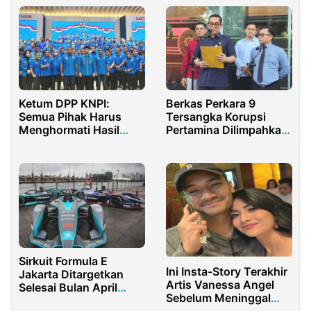
Ketum DPP KNPI:
Berkas Perkara 9
Semua Pihak Harus
Tersangka Korupsi
Menghormati Hasil
Pertamina Dilimpahkan
Pemilu 2024
ke Pengadilan
Sirkuit Formula E
Ini Insta-Story Terakhir
Jakarta Ditargetkan
Artis Vanessa Angel
Selesai Bulan April
Sebelum Meninggal
2022
Dunia