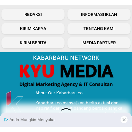
REDAKSI
INFORMASI IKLAN
KIRIM KARYA
TENTANG KAMI
KIRIM BERITA
MEDIA PARTNER
KABARBARU NETWORK
About Our Kabarbaru.co
Kabarbaru.co menyajikan berita aktual dan
inspiratif dari sudut pandang berbaik sangka
serta terverifikasi dari sumber yang tepat.
Follow Kabarbaru