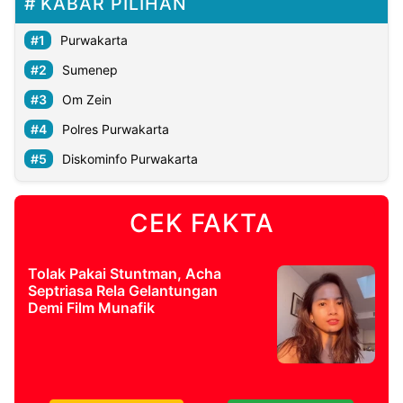
KABAR PILIHAN
Purwakarta
Sumenep
Om Zein
Polres Purwakarta
Diskominfo Purwakarta
CEK FAKTA
Tolak Pakai Stuntman, Acha
Septriasa Rela Gelantungan
Demi Film Munafik