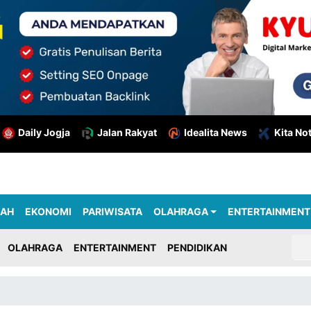
Daily Jogja
Jalan Rakyat
Idealita News
Kita No
RAH
EKONOMI
PARIWISATA
OLAHRAGA
ENTERTAINMENT
OLAHRAGA
ENTERTAINMENT
PENDIDIKAN