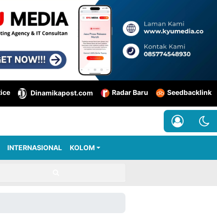
tice
Radar Baru
Seedbacklink
Dinamikapost.com
INTERNASIONAL
KOLOM