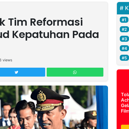
K
uk Tim Reformasi
ud Kepatuhan Pada
3
views
Tol
Ach
Gel
Fil