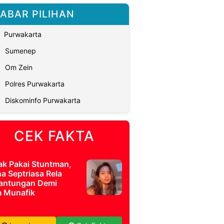
ABAR PILIHAN
Purwakarta
Sumenep
Om Zein
Polres Purwakarta
Diskominfo Purwakarta
CEK FAKTA
ak Pakai Stuntman,
a Septriasa Rela
antungan Demi
m Munafik