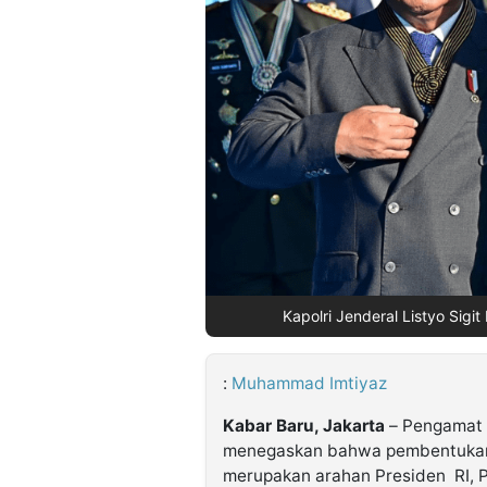
©
Kabarbaru.co
-
2026
PT.
Kabarbaru
Media
Holding
Kapolri Jenderal Listyo Sig
:
Muhammad Imtiyaz
Kabar Baru, Jakarta
– Pengamat i
menegaskan bahwa pembentukan 
merupakan arahan Presiden RI, 