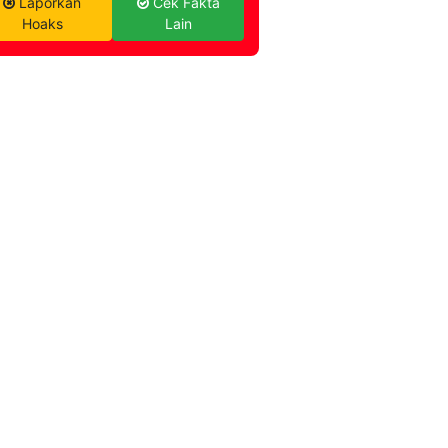
Laporkan
Cek Fakta
Hoaks
Lain