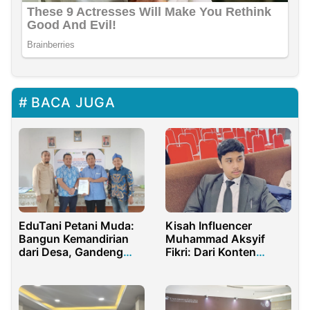
BACA JUGA
EduTani Petani Muda:
Kisah Influencer
Bangun Kemandirian
Muhammad Aksyif
dari Desa, Gandeng
Fikri: Dari Konten
Bank hingga Pegadaian
Kreator Sukses ke
Pembawa Acara
Profesional