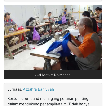
MULTIMEDIA
INDONESIA
Partner
Insight
Suara
Lens
Daily
Jalan
Idealita
Kita
Dinamikapost.com
Radar
Seedbacklink
NTB
Time
IDN
Jogja
Rakyat
News
Notice
Baru
Follow
Kabarbaru
Jual Kostum Drumband.
Jurnalis:
Azzahra Bahiyyah
Kostum drumband memegang peranan penting
dalam mendukung penampilan tim. Tidak hanya