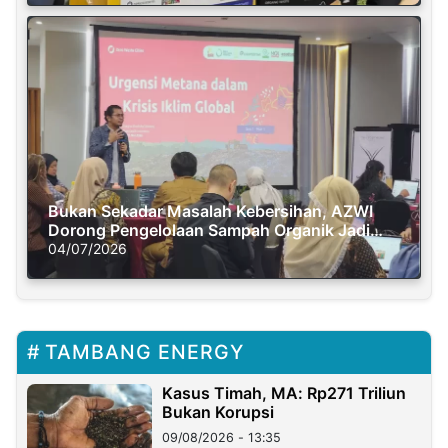
Bukan Sekadar Masalah Kebersihan, AZWI
Dorong Pengelolaan Sampah Organik Jadi
Solusi Krisis Iklim
04/07/2026
TAMBANG ENERGY
Kasus Timah, MA: Rp271 Triliun
Bukan Korupsi
09/08/2026 - 13:35