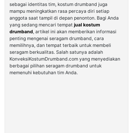
sebagai identitas tim, kostum drumband juga
mampu meningkatkan rasa percaya diri setiap
©
anggota saat tampil di depan penonton. Bagi Anda
Kabarbaru.co
-
yang sedang mencari tempat
jual kostum
2026
drumband
, artikel ini akan memberikan informasi
penting mengenai seragam drumband, cara
PT.
memilihnya, dan tempat terbaik untuk membeli
Kabarbaru
Media
seragam berkualitas. Salah satunya adalah
Holding
KonveksiKostumDrumband.com yang menyediakan
berbagai pilihan seragam drumband untuk
memenuhi kebutuhan tim Anda.