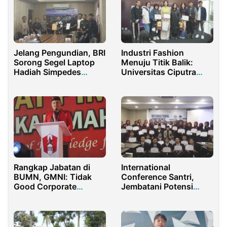
Jelang Pengundian, BRI
Industri Fashion
Sorong Segel Laptop
Menuju Titik Balik:
Hadiah Simpedes
Universitas Ciputra
Senilai Rp480 Juta
Gelar Talkshow
Internasional Bertema
Keberlanjutan
Rangkap Jabatan di
International
BUMN, GMNI: Tidak
Conference Santri,
Good Corporate
Jembatani Potensi
Governance
Santri di Kancah Global