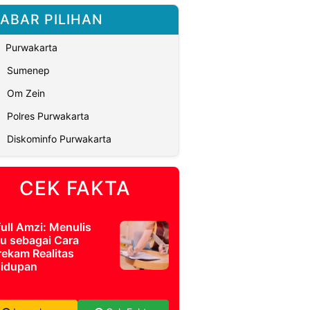
ABAR PILIHAN
Purwakarta
Sumenep
Om Zein
Polres Purwakarta
Diskominfo Purwakarta
CEK FAKTA
full Amzi: Menulis
u sebagai Cara
ekam Realitas
idupan