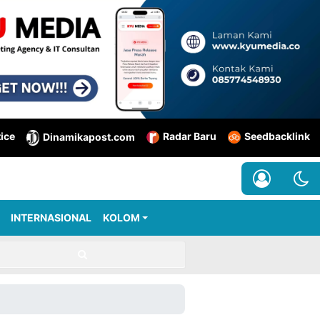
tice
Radar Baru
Seedbacklink
Dinamikapost.com
INTERNASIONAL
KOLOM