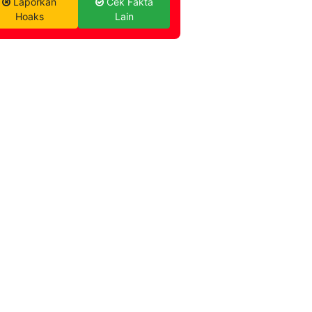
Laporkan
Cek Fakta
Hoaks
Lain