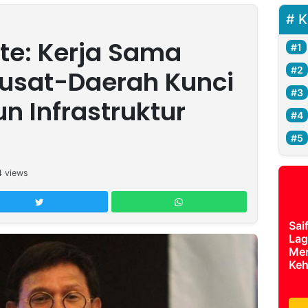
K
ate: Kerja Sama
usat-Daerah Kunci
n Infrastruktur
4
views
Sai
Lag
Mer
Keh