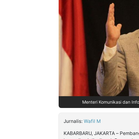
©
Kabarbaru.co
-
2026
PT.
Kabarbaru
Media
Holding
Menteri Komunikasi dan Info
Jurnalis:
Wafil M
KABARBARU, JAKARTA – Pembangun