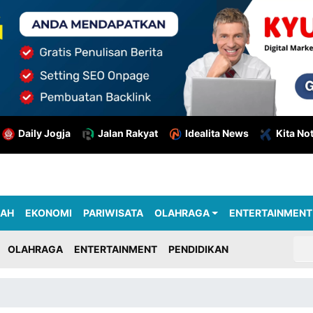
Daily Jogja
Jalan Rakyat
Idealita News
Kita No
RAH
EKONOMI
PARIWISATA
OLAHRAGA
ENTERTAINMENT
OLAHRAGA
ENTERTAINMENT
PENDIDIKAN