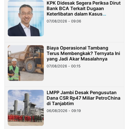
KPK Didesak Segera Periksa Dirut
Bank BCA Terkait Dugaan
Keterlibatan dalam Kasus
Hilangnya Dana Nasabah Rp2,58
07/08/2026 - 09:06
Miliar
Biaya Operasional Tambang
Terus Membengkak? Ternyata Ini
yang Jadi Akar Masalahnya
07/08/2026 - 00:15
LMPP Jambi Desak Pengusutan
Dana CSR Rp47 Miliar PetroChina
di Tanjabtim
06/08/2026 - 09:19