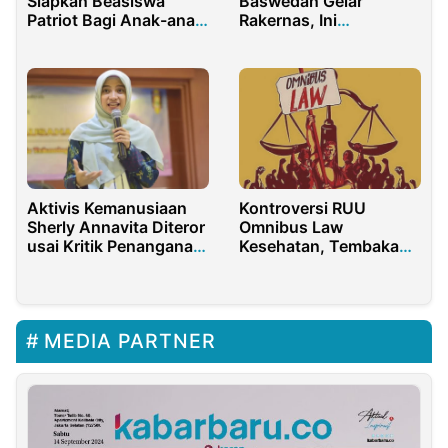
Siapkan Beasiswa
Baswedan Gelar
Patriot Bagi Anak-anak
Rakernas, Ini
Muda
Penjelasan Ketum
Payung Anies
Indonesia
Aktivis Kemanusiaan
Kontroversi RUU
Sherly Annavita Diteror
Omnibus Law
usai Kritik Penanganan
Kesehatan, Tembakau
Bencana
Mau Disamakan
Dengan Narkoba
MEDIA PARTNER