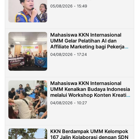
05/08/2026 - 15:49
Mahasiswa KKN Internasional
UMM Gelar Pelatihan AI dan
Affiliate Marketing bagi Pekerja
Migran Indonesia di Taiwan
04/08/2026 - 17:24
Mahasiswa KKN Internasional
UMM Kenalkan Budaya Indonesia
melalui Workshop Konten Kreatif
di Taiwan
04/08/2026 - 10:27
KKN Berdampak UMM Kelompok
167 Jalin Kolaborasi dengan SDN