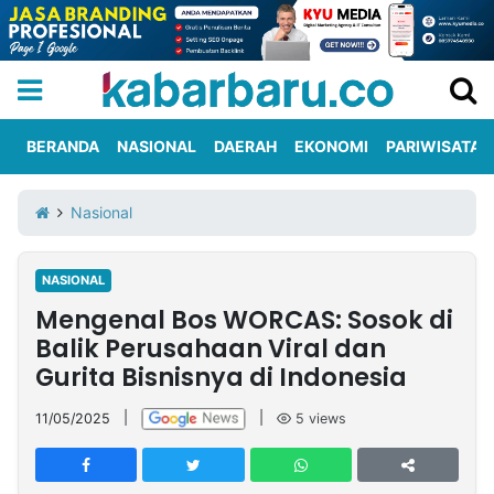
BERANDA
NASIONAL
DAERAH
EKONOMI
PARIWISATA
Informasi
KabarbaruTV
Kirim
Tentang
Nasional
Iklan
Berita
Kami
NASIONAL
Berita
Mengenal Bos WORCAS: Sosok di
Nasional
International
Olahraga
Entertainment
Daerah
Pariwisata
Kuliner
Kolom
Balik Perusahaan Viral dan
Gurita Bisnisnya di Indonesia
Network
11/05/2025
|
|
5
views
PT
TREETAN