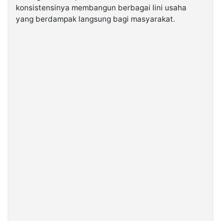
konsistensinya membangun berbagai lini usaha
yang berdampak langsung bagi masyarakat.
©
Kabarbaru.co
-
2026
PT.
Kabarbaru
Media
Holding