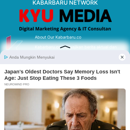
KABARBARU NETWORK
About Our Kabarbaru.co
Kabarbaru.co menyajikan berita aktual dan
inspiratif dari sudut pandang berbaik sangka
serta terverifikasi dari sumber yang tepat.
Follow Kabarbaru
Kabarbaru.co
Copyright © 2026. All rights reserved