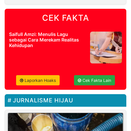
CEK FAKTA
Saifull Amzi: Menulis Lagu
sebagai Cara Merekam Realitas
Kehidupan
Laporkan Hoaks
Cek Fakta Lain
JURNALISME HIJAU