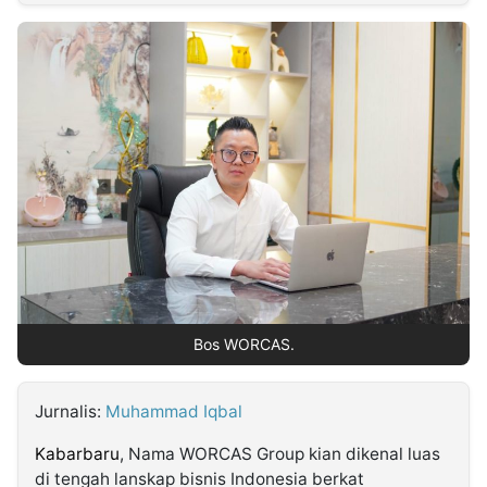
MULTIMEDIA
INDONESIA
Partner
Insight
Suara
Lens
Daily
Jalan
Idealita
Kita
Dinamikapost.com
Radar
Seedbacklink
NTB
Time
IDN
Jogja
Rakyat
News
Notice
Baru
Follow
Kabarbaru
Bos WORCAS.
Jurnalis:
Muhammad Iqbal
Kabarbaru
, Nama WORCAS Group kian dikenal luas
di tengah lanskap bisnis Indonesia berkat