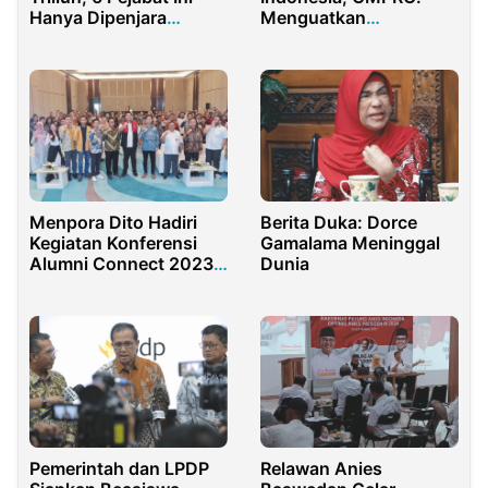
Hanya Dipenjara
Menguatkan
Beberapa Tahun
Persaudaraan Antara
Umat Beragama
Menpora Dito Hadiri
Berita Duka: Dorce
Kegiatan Konferensi
Gamalama Meninggal
Alumni Connect 2023
Dunia
oleh PPI Dunia
Pemerintah dan LPDP
Relawan Anies