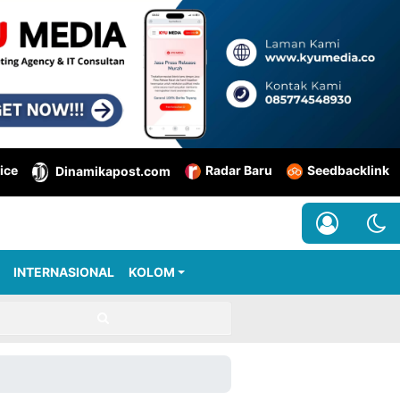
ice
Radar Baru
Seedbacklink
Dinamikapost.com
INTERNASIONAL
KOLOM