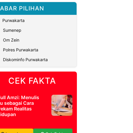
ABAR PILIHAN
Purwakarta
Sumenep
Om Zein
Polres Purwakarta
Diskominfo Purwakarta
CEK FAKTA
full Amzi: Menulis
u sebagai Cara
ekam Realitas
idupan