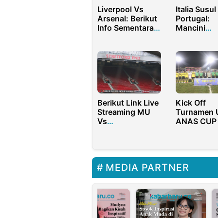
Liverpool Vs
Italia Susul
Arsenal: Berikut
Portugal:
Info Sementara
Mancini
Badai Cedera di
Menyesali
Liverpool
Kegagalan I
di Grup C
Berikut Link Live
Kick Off
Streaming MU
Turnamen 
Vs
ANAS CUP 
Middlesbrough
Ketua PED
di Putaran Piala
Ajang Tepa
FA 2021/2022
untuk
Pembinaan
MEDIA PARTNER
Sepak Bola