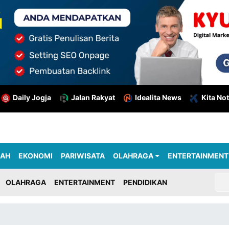
Daily Jogja
Jalan Rakyat
Idealita News
Kita Not
RAH
EKONOMI
PARIWISATA
OLAHRAGA
ENTERTAINMENT
OLAHRAGA
ENTERTAINMENT
PENDIDIKAN