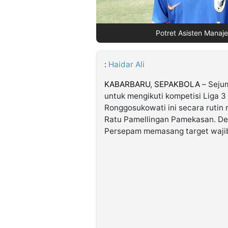
Potret Asisten Manaje
©
Kabarbaru.co
-
2026
:
Haidar Ali
PT.
KABARBARU
,
SEPAKBOLA
– Seju
Kabarbaru
Media
untuk mengikuti kompetisi Liga 3
Holding
Ronggosukowati ini secara rutin 
Ratu Pamellingan Pamekasan. De
Persepam memasang target wajib 