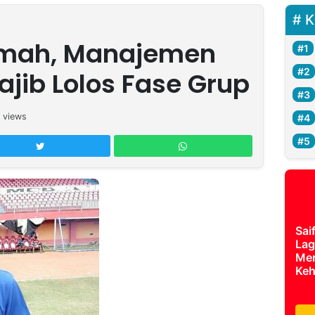
K
umah, Manajemen
jib Lolos Fase Grup
views
Sai
Lag
Mer
Keh