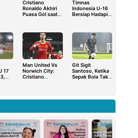
Cristiano
Timnas
Ronaldo Akhiri
Indonesia U-16
Puasa Gol saat
Bersiap Hadapi
Bertemu
Turnamen AFF di
Brighton & Hove
Yogyakarta
talia
Albion
Man United Vs
Git Sigit
U 17
Norwich City:
Santoso, Ketika
3,
Cristiano
Sepak Bola Tak
RO:
Ronaldo
Lagi Hanya
t
Penentu atas
Profesi
Kemenangan
MU