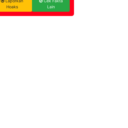
Laporkan
Cek Fakta
Hoaks
Lain