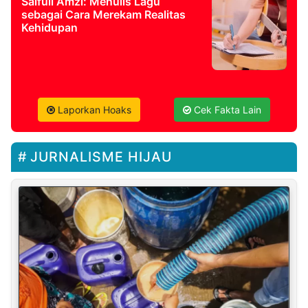
Saifull Amzi: Menulis Lagu
sebagai Cara Merekam Realitas
Kehidupan
Laporkan Hoaks
Cek Fakta Lain
JURNALISME HIJAU