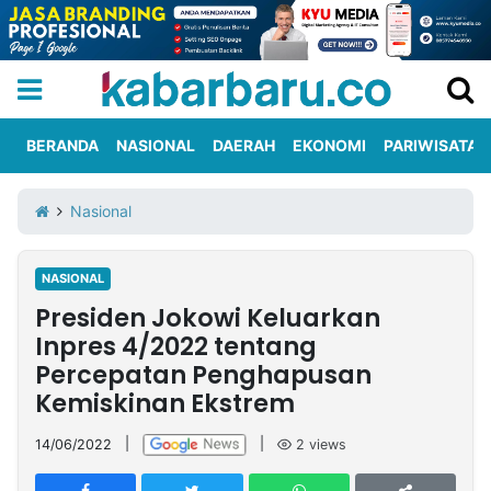
BERANDA
NASIONAL
DAERAH
EKONOMI
PARIWISATA
Informasi
KabarbaruTV
Kirim
Tentang
Nasional
Iklan
Berita
Kami
NASIONAL
Berita
Presiden Jokowi Keluarkan
Nasional
International
Olahraga
Entertainment
Daerah
Pariwisata
Kuliner
Kolom
Inpres 4/2022 tentang
Percepatan Penghapusan
Kemiskinan Ekstrem
Network
14/06/2022
|
|
2
views
PT
TREETAN