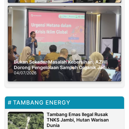
Bukan Sekadar Masalah Kebersihan, AZWI
Dorong Pengelolaan Sampah Organik Jadi
Solusi Krisis Iklim
04/07/2026
TAMBANG ENERGY
Tambang Emas Ilegal Rusak
TNKS Jambi, Hutan Warisan
Dunia