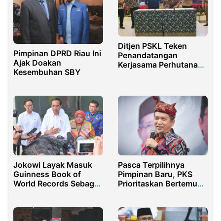
Ditjen PSKL Teken
Pimpinan DPRD Riau Ini
Penandatangan
Ajak Doakan
Kerjasama Perhutanan
Kesembuhan SBY
Sosial Dengan Pemprov
Jatim dan Pemkab
Madiun
Jokowi Layak Masuk
Pasca Terpilihnya
Guinness Book of
Pimpinan Baru, PKS
World Records Sebagai
Prioritaskan Bertemu
Perusak Demokrasi
Presiden Prabowo
Subianto