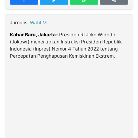
MULTIMEDIA
INDONESIA
Jurnalis:
Wafil M
Partner
Kabar Baru, Jakarta-
Presiden RI Joko Widodo
(Jokowi) menertibkan Instruksi Presiden Republik
Insight
Suara
Lens
Daily
Jalan
Idealita
Kita
Dinamikapost.com
Radar
Seedbacklink
Indonesia (Inpres) Nomor 4 Tahun 2022 tentang
NTB
Time
IDN
Jogja
Rakyat
News
Notice
Baru
Percepatan Penghapusan Kemiskinan Ekstrem.
Follow
Kabarbaru