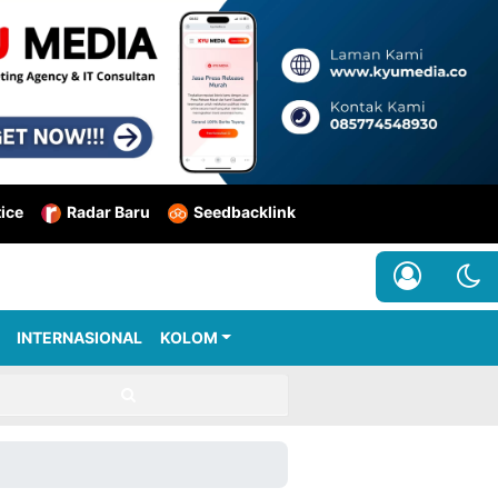
tice
Radar Baru
Seedbacklink
INTERNASIONAL
KOLOM