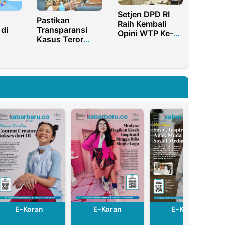
Setjen DPD RI
Pastikan
Raih Kembali
di
Transparansi
Opini WTP Ke-15
Kasus Teror
Kali
6
Aktivis HAM,
ggal
DPR RI Kirim
Timwas Intelijen
E-Koran
E-Kor
E-Koran