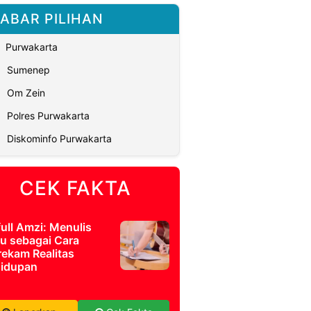
ABAR PILIHAN
Purwakarta
Sumenep
Om Zein
Polres Purwakarta
Diskominfo Purwakarta
CEK FAKTA
full Amzi: Menulis
u sebagai Cara
ekam Realitas
idupan