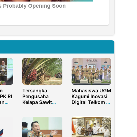
n
Tersangka
Mahasiswa UGM
PK RI
Pengusaha
Kagumi Inovasi
an
Kelapa Sawit
Digital Telkom di
n
Ditahan Terkait
Office Tour
 Desa
Penggelapan
Index Jakarta
Pajak Rp2,9
Centrum
Miliar di Jambi