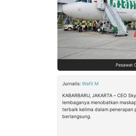
©
Kabarbaru.co
-
2026
PT.
Kabarbaru
Media
Holding
Pesawat Ci
Jurnalis:
Wafil M
KABARBARU, JAKARTA – CEO Sky
lembaganya menobatkan maskapai
terbaik kelima dalam penerapan 
berlangsung.