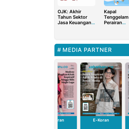
OJK: Akhir
Kapal
Tahun Sektor
Tenggelam 
Jasa Keuangan
Perairan
Stabil dengan
Malaysia, 1
Kinerja Membaik
WNI Menin
Dunia
MEDIA PARTNER
E-Koran
E-Koran
E-Koran