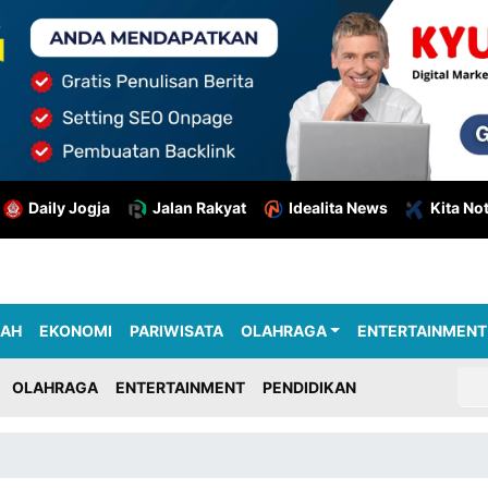
Daily Jogja
Jalan Rakyat
Idealita News
Kita No
RAH
EKONOMI
PARIWISATA
OLAHRAGA
ENTERTAINMENT
OLAHRAGA
ENTERTAINMENT
PENDIDIKAN