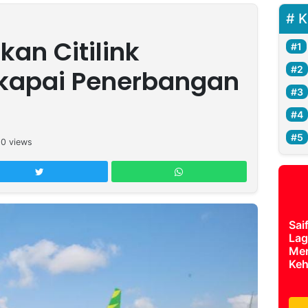
K
kan Citilink
kapai Penerbangan
10
views
Sai
Lag
Mer
Keh