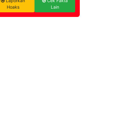
Laporkan
Cek Fakta
Hoaks
Lain