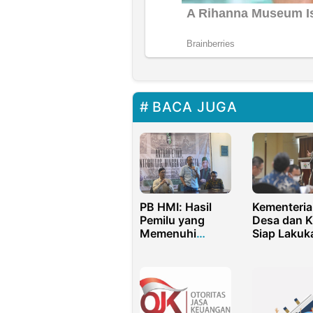
BACA JUGA
PB HMI: Hasil
Kementeria
Pemilu yang
Desa dan K
Memenuhi
Siap Lakuk
Asasnya Patut
Pencegaha
Kita Apresiasi
Korupsi di
Bersama