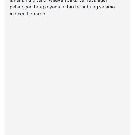
pelanggan tetap nyaman dan terhubung selama
momen Lebaran.
©
Kabarbaru.co
-
2026
PT.
Kabarbaru
Media
Holding