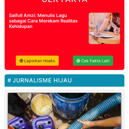
Saifull Amzi: Menulis Lagu
sebagai Cara Merekam Realitas
Kehidupan
Laporkan Hoaks
Cek Fakta Lain
JURNALISME HIJAU