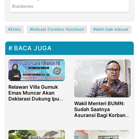
Ekbis
Indosat Ooredoo Hutchison
lebih baik Indosat
BACA JUGA
Relawan Villa Gumuk
Emas Muncar Akan
Deklarasi Dukung Ipuk
Wakil Menteri BUMN:
Fiestiandani di Pilbup
Sudah Saatnya
2024 Banyuwangi
Asuransi Bagi Korban
Kecelakaan Lalu Lintas
Diperluas