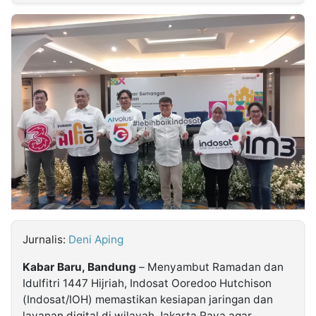
MULTIMEDIA
INDONESIA
Partner
Insight
Suara
Lens
Daily
Jalan
Idealita
Kita
Dinamikapost.com
Radar
Seedbacklink
NTB
Time
IDN
Jogja
Rakyat
News
Notice
Baru
Follow
Kabarbaru
Jurnalis:
Deni Aping
Kabar Baru, Bandung
– Menyambut Ramadan dan
Idulfitri 1447 Hijriah, Indosat Ooredoo Hutchison
(Indosat/IOH) memastikan kesiapan jaringan dan
layanan digital di wilayah Jakarta Raya agar