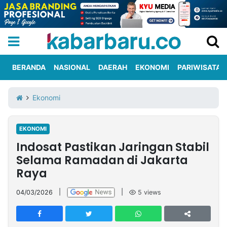
BERANDA
NASIONAL
DAERAH
EKONOMI
PARIWISATA
Informasi
KabarbaruTV
Kirim
Tentang
Ekonomi
Iklan
Berita
Kami
EKONOMI
Berita
Indosat Pastikan Jaringan Stabil
Nasional
International
Olahraga
Entertainment
Daerah
Pariwisata
Kuliner
Kolom
Selama Ramadan di Jakarta
Raya
Network
04/03/2026
|
|
5
views
PT
TREETAN