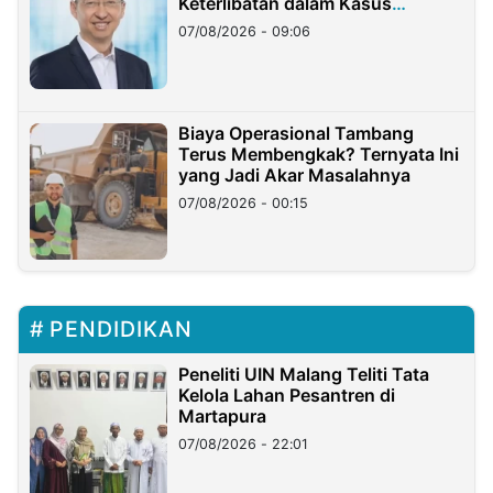
Keterlibatan dalam Kasus
Hilangnya Dana Nasabah Rp2,58
07/08/2026 - 09:06
Miliar
Biaya Operasional Tambang
Terus Membengkak? Ternyata Ini
yang Jadi Akar Masalahnya
07/08/2026 - 00:15
PENDIDIKAN
Peneliti UIN Malang Teliti Tata
Kelola Lahan Pesantren di
Martapura
07/08/2026 - 22:01