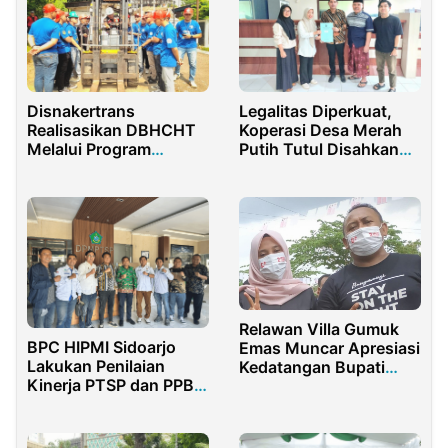
Disnakertrans
Legalitas Diperkuat,
Realisasikan DBHCHT
Koperasi Desa Merah
Melalui Program
Putih Tutul Disahkan
Pembinaan Lingkungan
Oleh Notaris Jember
Sosial
Relawan Villa Gumuk
BPC HIPMI Sidoarjo
Emas Muncar Apresiasi
Lakukan Penilaian
Kedatangan Bupati
Kinerja PTSP dan PPB
Banyuwangi di Final
Pemerintahan Daerah
Bola Volley Gala Desa