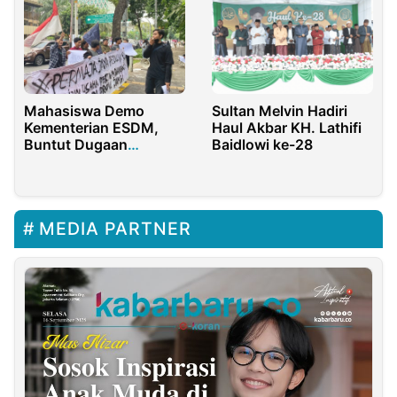
Mahasiswa Demo
Sultan Melvin Hadiri
Kementerian ESDM,
Haul Akbar KH. Lathifi
Buntut Dugaan
Baidlowi ke-28
Kongkalikong
Pengusaha Batubara
Dengan Gubernur
Jambi
MEDIA PARTNER