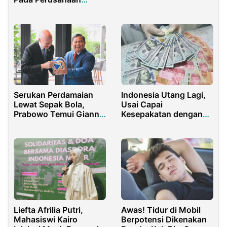
Gontor 2025
Miliknya
Serukan Perdamaian
Indonesia Utang Lagi,
Lewat Sepak Bola,
Usai Capai
Prabowo Temui Gianni
Kesepakatan dengan
Infantino
Asian Development
Bank
Liefta Afrilia Putri,
Awas! Tidur di Mobil
Mahasiswi Kairo
Berpotensi Dikenakan