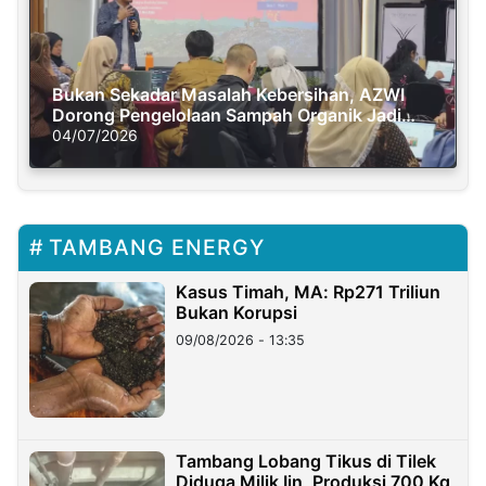
Bukan Sekadar Masalah Kebersihan, AZWI
Dorong Pengelolaan Sampah Organik Jadi
Solusi Krisis Iklim
04/07/2026
TAMBANG ENERGY
Kasus Timah, MA: Rp271 Triliun
Bukan Korupsi
09/08/2026 - 13:35
Tambang Lobang Tikus di Tilek
Diduga Milik Iin, Produksi 700 Kg