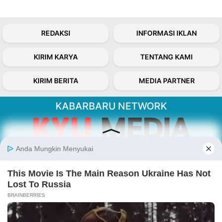
REDAKSI
INFORMASI IKLAN
KIRIM KARYA
TENTANG KAMI
KIRIM BERITA
MEDIA PARTNER
KABARBARU NETWORK
About Our Kabarbaru.co
Kabarbaru.co menyajikan berita aktual dan
inspiratif dari sudut pandang berbaik sangka
serta terverifikasi dari sumber yang tepat.