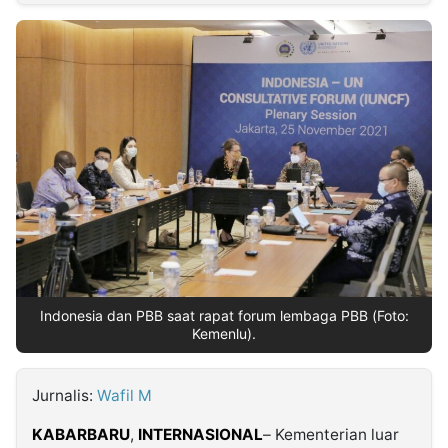
MULTIMEDIA
INDONESIA
Partner
Insight
Suara
Lens
Daily
Jalan
Idealita
Kita
Dinamikapost.com
Radar
Seedbacklink
NTB
Time
IDN
Jogja
Rakyat
News
Notice
Baru
Follow
Kabarbaru
Indonesia dan PBB saat rapat forum lembaga PBB (Foto:
Kemenlu).
Jurnalis:
Wafil M
KABARBARU
,
INTERNASIONAL
– Kementerian luar