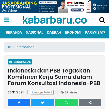
BERANDA
NASIONAL
DAERAH
EKONOMI
PARIWISATA
Informasi
KabarbaruTV
Kirim
Tentang
International
Iklan
Berita
Kami
INTERNATIONAL
Berita
Indonesia dan PBB Tegaskan
Nasional
International
Olahraga
Entertainment
Daerah
Pariwisata
Kuliner
Kolom
Komitmen Kerja Sama dalam
Forum Konsultasi Indonesia-PBB
Network
26/11/2021
|
|
37
views
PT
TREETAN