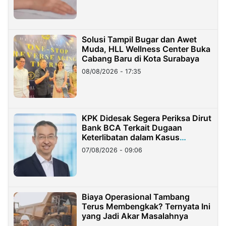
Solusi Tampil Bugar dan Awet
Muda, HLL Wellness Center Buka
Cabang Baru di Kota Surabaya
08/08/2026 - 17:35
KPK Didesak Segera Periksa Dirut
Bank BCA Terkait Dugaan
Keterlibatan dalam Kasus
Hilangnya Dana Nasabah Rp2,58
07/08/2026 - 09:06
Miliar
Biaya Operasional Tambang
Terus Membengkak? Ternyata Ini
yang Jadi Akar Masalahnya