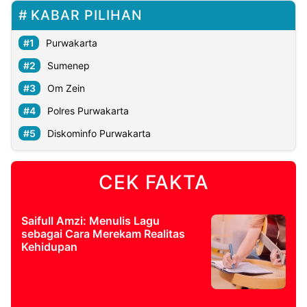
KABAR PILIHAN
Purwakarta
Sumenep
Om Zein
Polres Purwakarta
Diskominfo Purwakarta
CEK FAKTA
Saifull Amzi: Menulis Lagu
sebagai Cara Merekam Realitas
Kehidupan