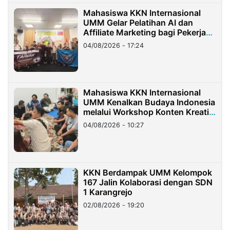
Mahasiswa KKN Internasional
UMM Gelar Pelatihan AI dan
Affiliate Marketing bagi Pekerja
Migran Indonesia di Taiwan
04/08/2026 - 17:24
Mahasiswa KKN Internasional
UMM Kenalkan Budaya Indonesia
melalui Workshop Konten Kreatif
di Taiwan
04/08/2026 - 10:27
KKN Berdampak UMM Kelompok
167 Jalin Kolaborasi dengan SDN
1 Karangrejo
02/08/2026 - 19:20