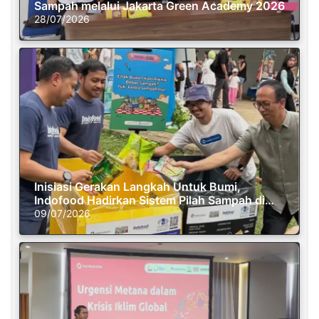
Sampah melalui Jakarta Green Academy 2026
28/07/2026
Inisiasi Gerakan Langkah Untuk Bumi,
Indofood Hadirkan Sistem Pilah Sampah di
Semasa Piknik
09/07/2026