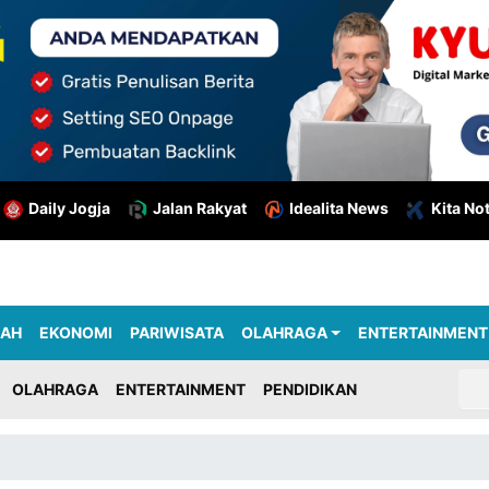
Daily Jogja
Jalan Rakyat
Idealita News
Kita No
RAH
EKONOMI
PARIWISATA
OLAHRAGA
ENTERTAINMENT
OLAHRAGA
ENTERTAINMENT
PENDIDIKAN