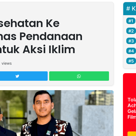
K
esehatan Ke
ahas Pendanaan
tuk Aksi Iklim
5
views
Tol
Ach
Gel
Fil