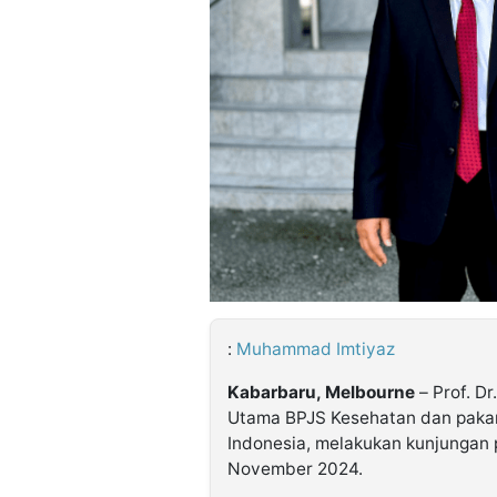
©
Kabarbaru.co
-
2026
PT.
Kabarbaru
Media
Holding
:
Muhammad Imtiyaz
Kabarbaru, Melbourne
– Prof. Dr
Utama BPJS Kesehatan dan pakar
Indonesia, melakukan kunjungan 
November 2024.