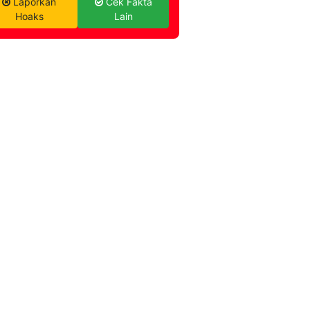
Laporkan
Cek Fakta
Hoaks
Lain