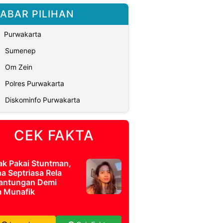
ABAR PILIHAN
Purwakarta
Sumenep
Om Zein
Polres Purwakarta
Diskominfo Purwakarta
CEK FAKTA
ak Pakai Stuntman,
a Septriasa Rela
antungan Demi
m Munafik