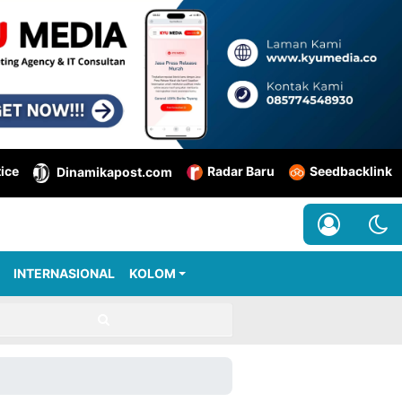
tice
Radar Baru
Seedbacklink
Dinamikapost.com
INTERNASIONAL
KOLOM