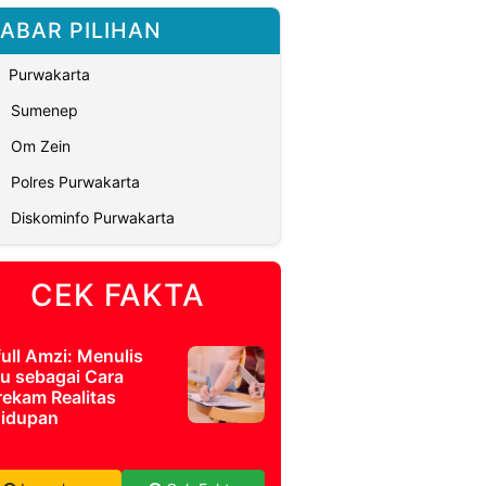
ABAR PILIHAN
Purwakarta
Sumenep
Om Zein
Polres Purwakarta
Diskominfo Purwakarta
CEK FAKTA
full Amzi: Menulis
u sebagai Cara
ekam Realitas
idupan