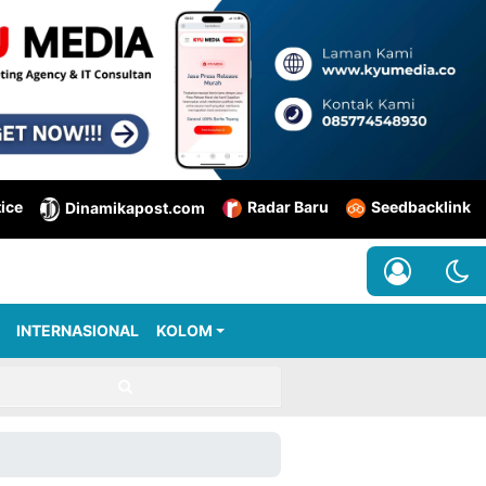
tice
Radar Baru
Seedbacklink
Dinamikapost.com
INTERNASIONAL
KOLOM