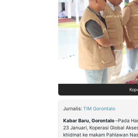
©
Kabarbaru.co
-
2026
PT.
Kabarbaru
Media
Holding
Kope
Jurnalis:
TIM Gorontalo
Kabar Baru, Gorontalo
–Pada Hari
23 Januari, Koperasi Global Akse
khidmat ke makam Pahlawan Nasi