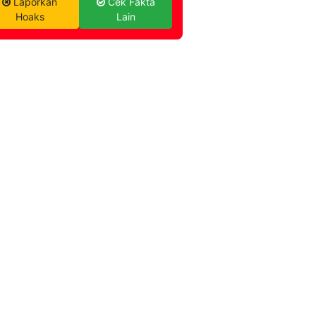
Laporkan
Cek Fakta
Hoaks
Lain