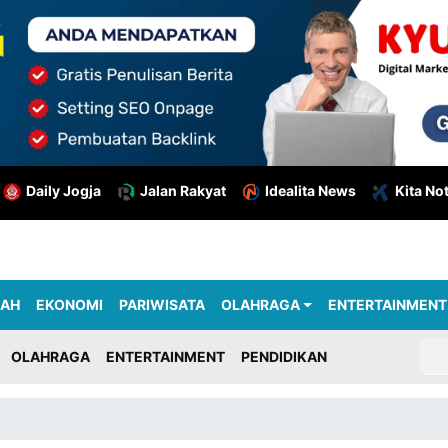
Daily Jogja
Jalan Rakyat
Idealita News
Kita No
RAH
EKONOMI
PARIWISATA
OLAHRAGA
ENTERTAINMENT
OLAHRAGA
ENTERTAINMENT
PENDIDIKAN