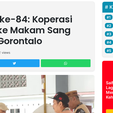
K
k ke-84: Koperasi
 ke Makam Sang
Gorontalo
2
views
Sai
Lag
Mer
Keh