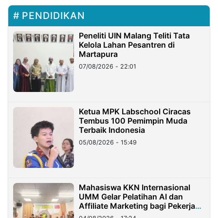
PENDIDIKAN
Peneliti UIN Malang Teliti Tata
Kelola Lahan Pesantren di
Martapura
07/08/2026 - 22:01
Ketua MPK Labschool Ciracas
Tembus 100 Pemimpin Muda
Terbaik Indonesia
05/08/2026 - 15:49
Mahasiswa KKN Internasional
UMM Gelar Pelatihan AI dan
Affiliate Marketing bagi Pekerja
Migran Indonesia di Taiwan