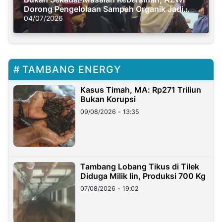
Dorong Pengelolaan Sampah Organik Jadi
Solusi Krisis Iklim
04/07/2026
TAMBANG ENERGY
Kasus Timah, MA: Rp271 Triliun
Bukan Korupsi
09/08/2026 - 13:35
Tambang Lobang Tikus di Tilek
Diduga Milik Iin, Produksi 700 Kg
07/08/2026 - 19:02