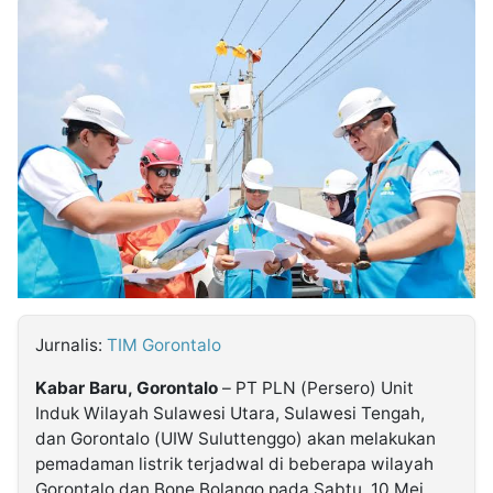
MULTIMEDIA
INDONESIA
Partner
Insight
Suara
Lens
Daily
Jalan
Idealita
Kita
Dinamikapost.com
Radar
Seedbacklink
NTB
Time
IDN
Jogja
Rakyat
News
Notice
Baru
Follow
Kabarbaru
Jurnalis:
TIM Gorontalo
Kabar Baru, Gorontalo
– PT PLN (Persero) Unit
Induk Wilayah Sulawesi Utara, Sulawesi Tengah,
dan Gorontalo (UIW Suluttenggo) akan melakukan
pemadaman listrik terjadwal di beberapa wilayah
Gorontalo dan Bone Bolango pada Sabtu, 10 Mei