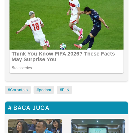
Gorontalo
padam
PLN
BACA JUGA