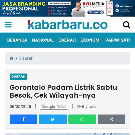
BERANDA
NASIONAL
DAERAH
EKONOMI
PARIWISATA
Informasi
KabarbaruTV
Kirim
Tentang
Daerah
Iklan
Berita
Kami
DAERAH
Berita
Gorontalo Padam Listrik Sabtu
Nasional
International
Olahraga
Entertainment
Daerah
Pariwisata
Kuliner
Kolom
Besok, Cek Wilayah-nya
09/05/2025
|
|
6
views
Network
PT
TREETAN