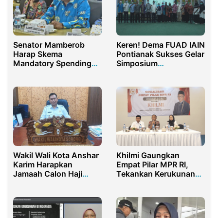
Senator Mamberob
Keren! Dema FUAD IAIN
Harap Skema
Pontianak Sukses Gelar
Mandatory Spending
Simposium
Dana Otsus Dapat
Internasional
Ditinjau Kembali
Wakil Wali Kota Anshar
Khilmi Gaungkan
Karim Harapkan
Empat Pilar MPR RI,
Jamaah Calon Haji
Tekankan Kerukunan
Bawa Nama Baik
sebagai Fondasi
Daerah, Beri Pesan
Kemajuan Bangsa
Begini