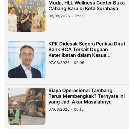
Muda, HLL Wellness Center Buka
Cabang Baru di Kota Surabaya
08/08/2026 - 17:35
KPK Didesak Segera Periksa Dirut
Bank BCA Terkait Dugaan
Keterlibatan dalam Kasus
Hilangnya Dana Nasabah Rp2,58
07/08/2026 - 09:06
Miliar
Biaya Operasional Tambang
Terus Membengkak? Ternyata Ini
yang Jadi Akar Masalahnya
07/08/2026 - 00:15