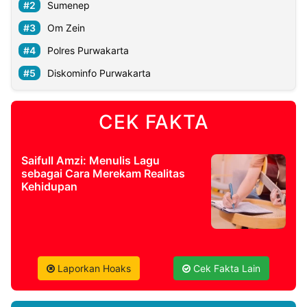
Sumenep
Om Zein
Polres Purwakarta
Diskominfo Purwakarta
CEK FAKTA
Saifull Amzi: Menulis Lagu
sebagai Cara Merekam Realitas
Kehidupan
Laporkan Hoaks
Cek Fakta Lain