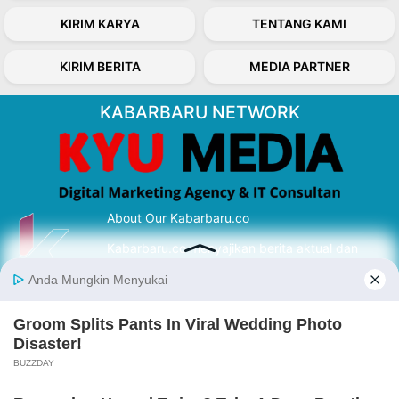
KIRIM KARYA
TENTANG KAMI
KIRIM BERITA
MEDIA PARTNER
KABARBARU NETWORK
About Our Kabarbaru.co
Kabarbaru.co menyajikan berita aktual dan
inspiratif dari sudut pandang berbaik sangka
serta terverifikasi dari sumber yang tepat.
Follow Kabarbaru