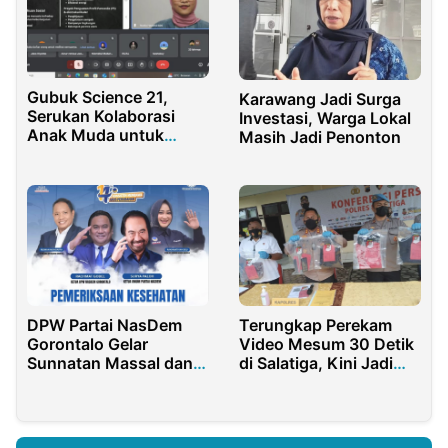
Gubuk Science 21,
Karawang Jadi Surga
Serukan Kolaborasi
Investasi, Warga Lokal
Anak Muda untuk
Masih Jadi Penonton
Tangani Isu
Lingkungan
DPW Partai NasDem
Terungkap Perekam
Gorontalo Gelar
Video Mesum 30 Detik
Sunnatan Massal dan
di Salatiga, Kini Jadi
Cek Kesehatan Gratis
Tersangka
di Momen HUT ke-14