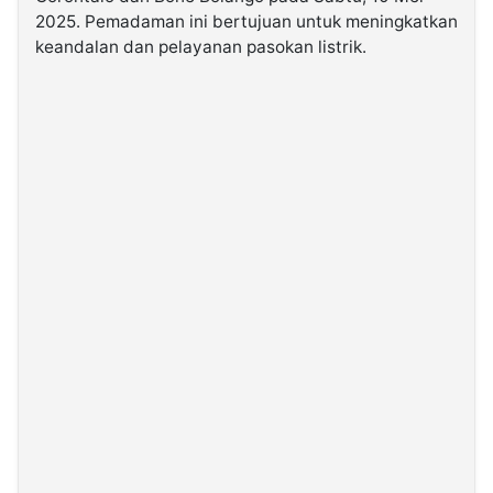
2025. Pemadaman ini bertujuan untuk meningkatkan
keandalan dan pelayanan pasokan listrik.
©
Kabarbaru.co
-
2026
PT.
Kabarbaru
Media
Holding