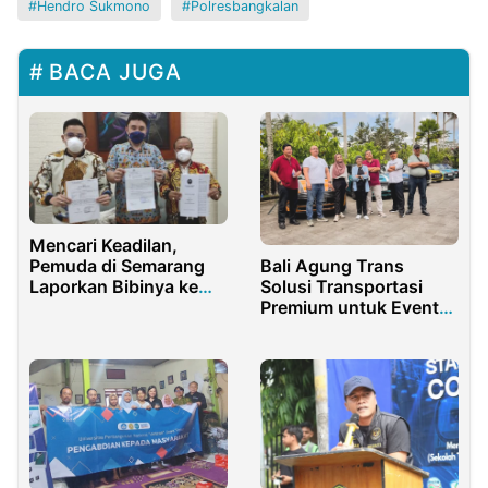
Hendro Sukmono
Polresbangkalan
BACA JUGA
Mencari Keadilan,
Bali Agung Trans
Pemuda di Semarang
Solusi Transportasi
Laporkan Bibinya ke
Premium untuk Event
Polisi
Nasional dan
Internasional