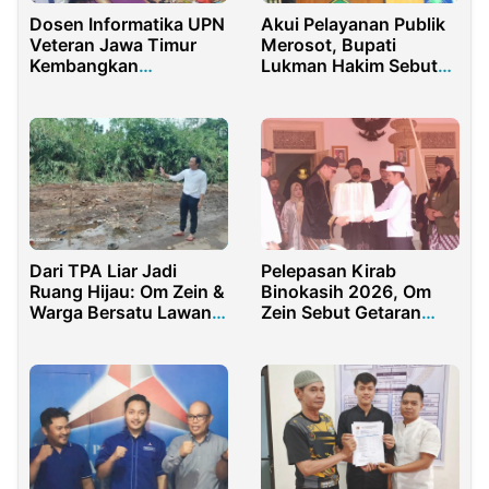
Dosen Informatika UPN
Akui Pelayanan Publik
Veteran Jawa Timur
Merosot, Bupati
Kembangkan
Lukman Hakim Sebut
Pemanfaatan Sistem
OPD dan Desa Perlu
Enterprise
Dievaluasi
Dari TPA Liar Jadi
Pelepasan Kirab
Ruang Hijau: Om Zein &
Binokasih 2026, Om
Warga Bersatu Lawan
Zein Sebut Getaran
Sampah!
Leluhur Sunda Masih
Terasa