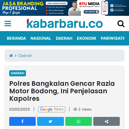
BERANDA
NASIONAL
DAERAH
EKONOMI
PARIWISATA
Informasi
KabarbaruTV
Kirim
Tentang
Daerah
Iklan
Berita
Kami
DAERAH
Berita
Polres Bangkalan Gencar Razia
Nasional
International
Olahraga
Entertainment
Daerah
Pariwisata
Kuliner
Kolom
Motor Bodong, Ini Penjelasan
Kapolres
Network
03/05/2025
|
|
2
views
PT
TREETAN