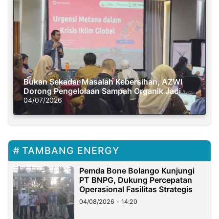
Bukan Sekadar Masalah Kebersihan, AZWI
Dorong Pengelolaan Sampah Organik Jadi
Solusi Krisis Iklim
04/07/2026
TAMBANG ENERGY
Pemda Bone Bolango Kunjungi
PT BNPG, Dukung Percepatan
Operasional Fasilitas Strategis
04/08/2026 - 14:20