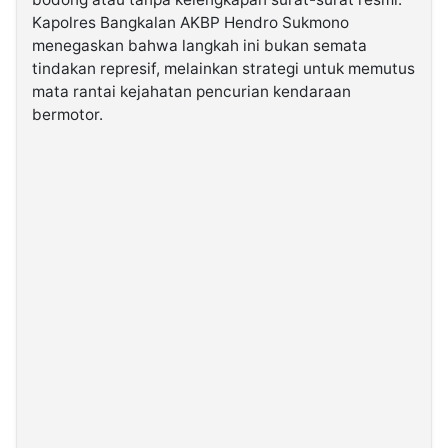
Kapolres Bangkalan AKBP Hendro Sukmono
menegaskan bahwa langkah ini bukan semata
©
Kabarbaru.co
tindakan represif, melainkan strategi untuk memutus
-
2026
mata rantai kejahatan pencurian kendaraan
bermotor.
PT.
Kabarbaru
Media
Holding