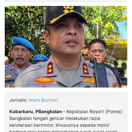
MULTIMEDIA
INDONESIA
Partner
Insight
Suara
Lens
Daily
Jalan
Idealita
Kita
Dinamikapost.com
Radar
Seedbacklink
NTB
Time
IDN
Jogja
Rakyat
News
Notice
Baru
Follow
Kabarbaru
Jurnalis:
Imam Buchori
Kabarbaru, PBangkalan
– Kepolisian Resort (Polres)
Bangkalan tengah gencar melakukan razia
kendaraan bermotor, khususnya sepeda motor
bodong atau tanpa kelengkapan surat-surat resmi.