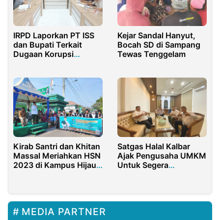
IRPD Laporkan PT ISS
Kejar Sandal Hanyut,
dan Bupati Terkait
Bocah SD di Sampang
Dugaan Korupsi
Tewas Tenggelam
Kerjasama Pengelolaan
Parkir
Kirab Santri dan Khitan
Satgas Halal Kalbar
Massal Meriahkan HSN
Ajak Pengusaha UMKM
2023 di Kampus Hijau
Untuk Segera
Kaplongan Indramayu
Mengurus Sertifikat
Halal
MEDIA PARTNER