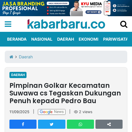
BERANDA
NASIONAL
DAERAH
EKONOMI
PARIWISATA
Informasi
KabarbaruTV
Kirim
Tentang
Daerah
Iklan
Berita
Kami
DAERAH
Berita
Pimpinan Golkar Kecamatan
Nasional
International
Olahraga
Entertainment
Daerah
Pariwisata
Kuliner
Kolom
Suwawa cs Tegaskan Dukungan
Penuh kepada Pedro Bau
Network
11/09/2025
|
|
2
views
PT
TREETAN