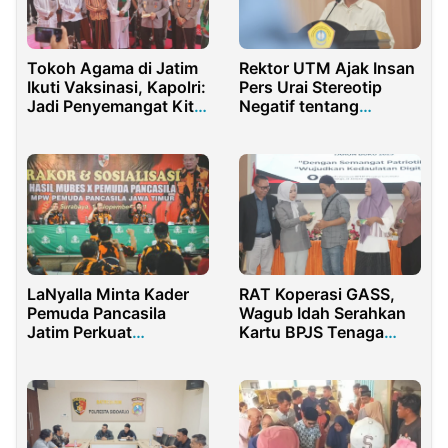
Tokoh Agama di Jatim
Rektor UTM Ajak Insan
Ikuti Vaksinasi, Kapolri:
Pers Urai Stereotip
Jadi Penyemangat Kita
Negatif tentang
Semua
Madura
LaNyalla Minta Kader
RAT Koperasi GASS,
Pemuda Pancasila
Wagub Idah Serahkan
Jatim Perkuat
Kartu BPJS Tenaga
Keanggotaan
Kerja