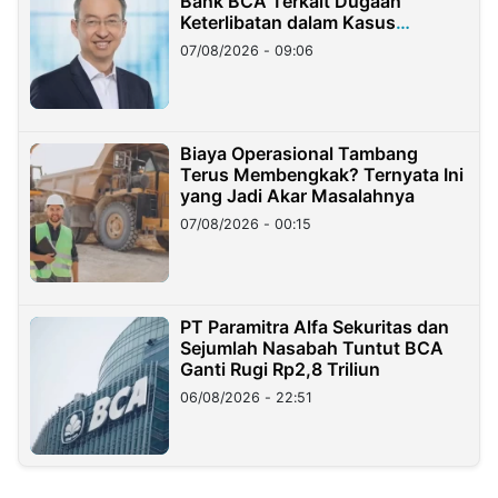
Bank BCA Terkait Dugaan
Keterlibatan dalam Kasus
Hilangnya Dana Nasabah Rp2,58
07/08/2026 - 09:06
Miliar
Biaya Operasional Tambang
Terus Membengkak? Ternyata Ini
yang Jadi Akar Masalahnya
07/08/2026 - 00:15
PT Paramitra Alfa Sekuritas dan
Sejumlah Nasabah Tuntut BCA
Ganti Rugi Rp2,8 Triliun
06/08/2026 - 22:51