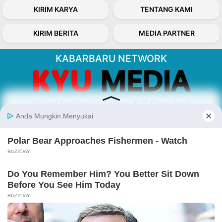
KIRIM KARYA
TENTANG KAMI
KIRIM BERITA
MEDIA PARTNER
KABARBARU NETWORK
About Our Kabarbaru.co
Kabarbaru.co menyajikan berita aktual dan
inspiratif dari sudut pandang berbaik sangka
serta terverifikasi dari sumber yang tepat.
Follow Kabarbaru