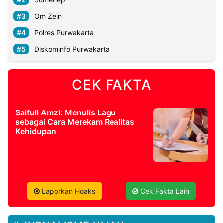
Om Zein
Polres Purwakarta
Diskominfo Purwakarta
CEK FAKTA
Saifull Amzi: Menulis Lagu
sebagai Cara Merekam Realitas
Kehidupan
Laporkan Hoaks
Cek Fakta Lain