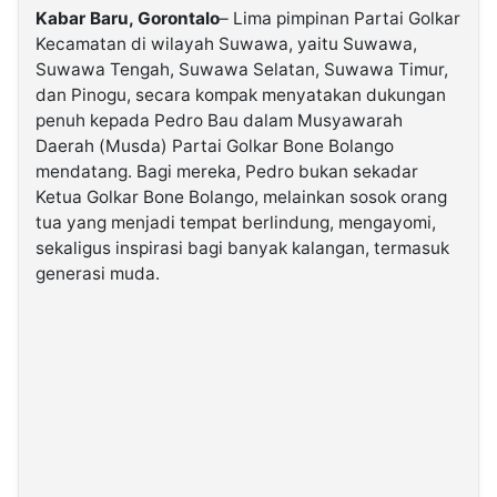
Kabar Baru, Gorontalo
– Lima pimpinan Partai Golkar
Kecamatan di wilayah Suwawa, yaitu Suwawa,
©
Suwawa Tengah, Suwawa Selatan, Suwawa Timur,
Kabarbaru.co
-
dan Pinogu, secara kompak menyatakan dukungan
2026
penuh kepada Pedro Bau dalam Musyawarah
Daerah (Musda) Partai Golkar Bone Bolango
PT.
mendatang. Bagi mereka, Pedro bukan sekadar
Kabarbaru
Media
Ketua Golkar Bone Bolango, melainkan sosok orang
Holding
tua yang menjadi tempat berlindung, mengayomi,
sekaligus inspirasi bagi banyak kalangan, termasuk
generasi muda.