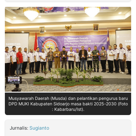
MULTIMEDIA
INDONESIA
Partner
Insight
Suara
Lens
Daily
Jalan
Idealita
Kita
Dinamikapost.com
Radar
Seedbacklink
NTB
Time
IDN
Jogja
Rakyat
News
Notice
Baru
Follow
Kabarbaru
Musyawarah Daerah (Musda) dan pelantikan pengurus baru
DPD MUKI Kabupaten Sidoarjo masa bakti 2025-2030 (Foto
: Kabarbaru/Ist).
Jurnalis:
Sugianto