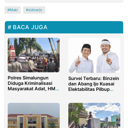
Muki
sidoarjo
BACA JUGA
Polres Simalungun
Survei Terbaru: Binzein
Diduga Kriminalisasi
dan Abang Ijo Kuasai
Masyarakat Adat, HMI
Elektabilitas Pilbup
Sumut Geruduk Polda
Purwakarta