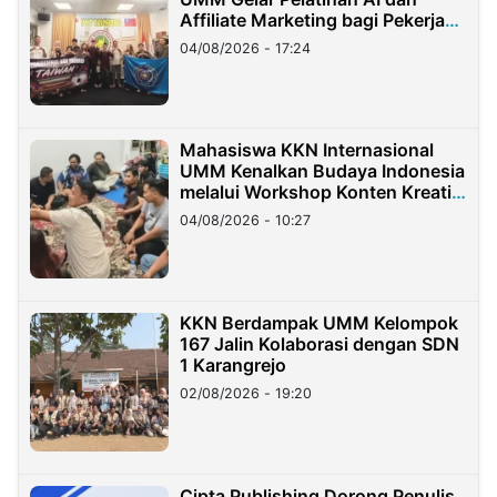
Affiliate Marketing bagi Pekerja
Migran Indonesia di Taiwan
04/08/2026 - 17:24
Mahasiswa KKN Internasional
UMM Kenalkan Budaya Indonesia
melalui Workshop Konten Kreatif
di Taiwan
04/08/2026 - 10:27
KKN Berdampak UMM Kelompok
167 Jalin Kolaborasi dengan SDN
1 Karangrejo
02/08/2026 - 19:20
Cipta Publishing Dorong Penulis