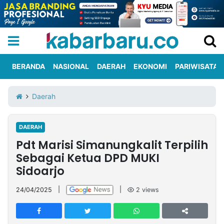
BERANDA
NASIONAL
DAERAH
EKONOMI
PARIWISATA
Informasi
KabarbaruTV
Kirim
Tentang
Daerah
Iklan
Berita
Kami
DAERAH
Berita
Pdt Marisi Simanungkalit Terpilih
Nasional
International
Olahraga
Entertainment
Daerah
Pariwisata
Kuliner
Kolom
Sebagai Ketua DPD MUKI
Sidoarjo
Network
24/04/2025
|
|
2
views
PT
TREETAN