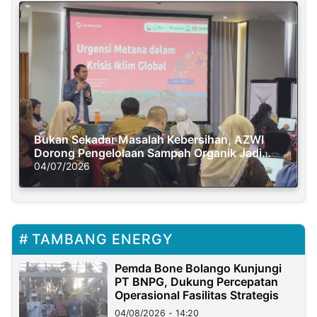
Bukan Sekadar Masalah Kebersihan, AZWI
Dorong Pengelolaan Sampah Organik Jadi
Solusi Krisis Iklim
04/07/2026
TAMBANG ENERGY
Pemda Bone Bolango Kunjungi
PT BNPG, Dukung Percepatan
Operasional Fasilitas Strategis
04/08/2026 - 14:20