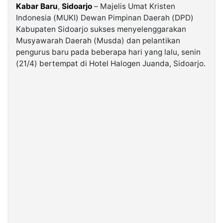
Kabar Baru
,
Sidoarjo
– Majelis Umat Kristen
Indonesia (MUKI) Dewan Pimpinan Daerah (DPD)
©
Kabupaten Sidoarjo sukses menyelenggarakan
Kabarbaru.co
-
Musyawarah Daerah (Musda) dan pelantikan
2026
pengurus baru pada beberapa hari yang lalu, senin
(21/4) bertempat di Hotel Halogen Juanda, Sidoarjo.
PT.
Kabarbaru
Media
Holding