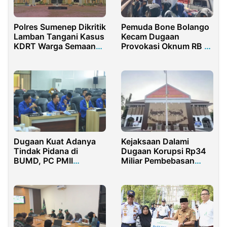
Polres Sumenep Dikritik
Pemuda Bone Bolango
Lamban Tangani Kasus
Kecam Dugaan
KDRT Warga Semaan
Provokasi Oknum RB di
Dasuk
Tambang Rakyat
Suwawa
Dugaan Kuat Adanya
Kejaksaan Dalami
Tindak Pidana di
Dugaan Korupsi Rp34
BUMD, PC PMII
Miliar Pembebasan
Pamekasan Gelar
Lahan Akses
Audiensi
Suramadu–Socah
Bangkalan