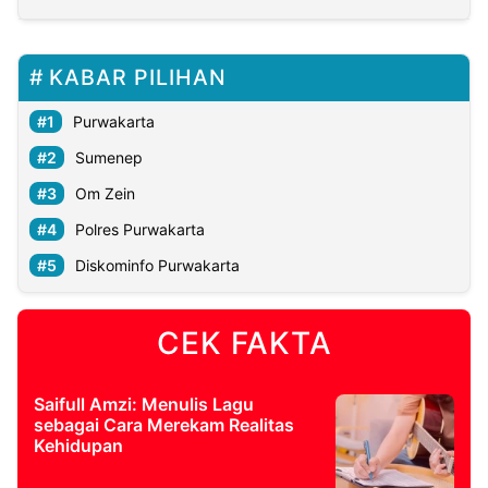
KABAR PILIHAN
Purwakarta
Sumenep
Om Zein
Polres Purwakarta
Diskominfo Purwakarta
CEK FAKTA
Saifull Amzi: Menulis Lagu
sebagai Cara Merekam Realitas
Kehidupan