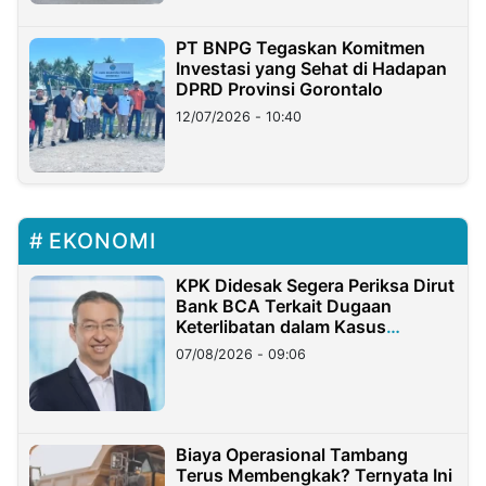
PT BNPG Tegaskan Komitmen
Investasi yang Sehat di Hadapan
DPRD Provinsi Gorontalo
12/07/2026 - 10:40
EKONOMI
KPK Didesak Segera Periksa Dirut
Bank BCA Terkait Dugaan
Keterlibatan dalam Kasus
Hilangnya Dana Nasabah Rp2,58
07/08/2026 - 09:06
Miliar
Biaya Operasional Tambang
Terus Membengkak? Ternyata Ini