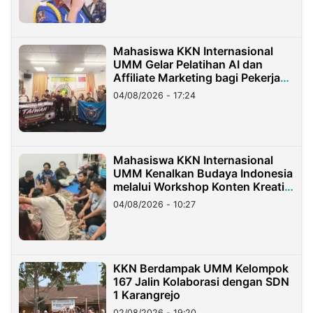
Mahasiswa KKN Internasional
UMM Gelar Pelatihan AI dan
Affiliate Marketing bagi Pekerja
Migran Indonesia di Taiwan
04/08/2026 - 17:24
Mahasiswa KKN Internasional
UMM Kenalkan Budaya Indonesia
melalui Workshop Konten Kreatif
di Taiwan
04/08/2026 - 10:27
KKN Berdampak UMM Kelompok
167 Jalin Kolaborasi dengan SDN
1 Karangrejo
02/08/2026 - 19:20