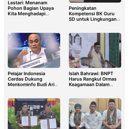
Lestari: Menanam
Pohon Bagian Upaya
Peningkatan
Kita Menghadapi
Kompetensi BK Guru
Perubahan Iklim
SD untuk Lingkungan
Aman dan Nyaman bagi
Anak
Pelajar Indonesia
Islah Bahrawi: BNPT
Cerdas Dukung
Harus Rangkul Ormas
Menkominfo Budi Arie
Keagamaan Dalam
Berantas Judi Online
Memberantas
Terorisme