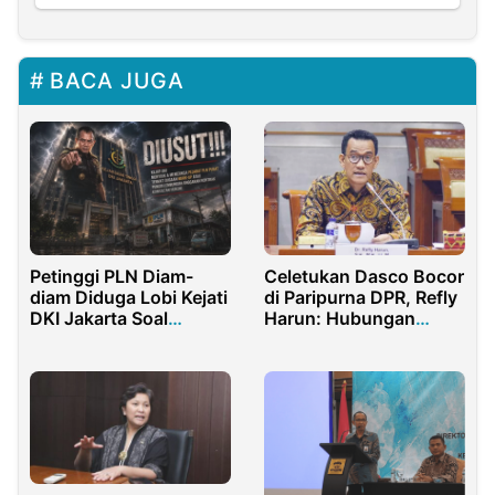
BACA JUGA
Celetukan Dasco Bocor
Petinggi PLN Diam-
di Paripurna DPR, Refly
diam Diduga Lobi Kejati
Harun: Hubungan
DKI Jakarta Soal
Istana dan Jokowi
Dugaan Mark-Up
Sudah Retak
Rp13,5 M