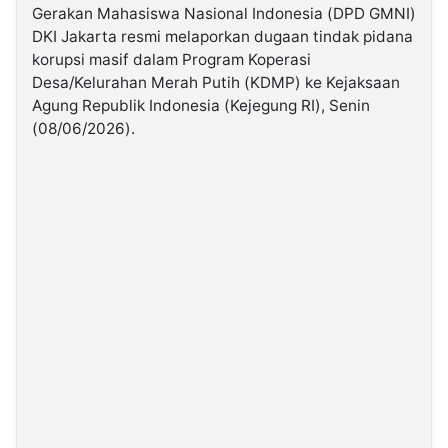
Gerakan Mahasiswa Nasional Indonesia (DPD GMNI)
DKI Jakarta resmi melaporkan dugaan tindak pidana
©
korupsi masif dalam Program Koperasi
Kabarbaru.co
-
Desa/Kelurahan Merah Putih (KDMP) ke Kejaksaan
2026
Agung Republik Indonesia (Kejegung RI), Senin
(08/06/2026).
PT.
Kabarbaru
Media
Holding