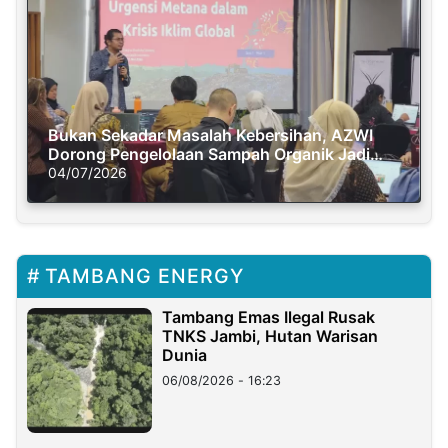
Bukan Sekadar Masalah Kebersihan, AZWI
Dorong Pengelolaan Sampah Organik Jadi
Solusi Krisis Iklim
04/07/2026
TAMBANG ENERGY
Tambang Emas Ilegal Rusak
TNKS Jambi, Hutan Warisan
Dunia
06/08/2026 - 16:23