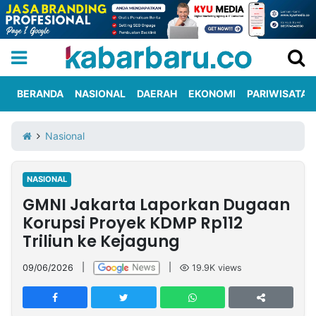
BERANDA
NASIONAL
DAERAH
EKONOMI
PARIWISATA
Informasi
KabarbaruTV
Kirim
Tentang
Nasional
Iklan
Berita
Kami
NASIONAL
Berita
GMNI Jakarta Laporkan Dugaan
Nasional
International
Olahraga
Entertainment
Daerah
Pariwisata
Kuliner
Kolom
Korupsi Proyek KDMP Rp112
Triliun ke Kejagung
Network
09/06/2026
|
|
19.9K
views
PT
TREETAN